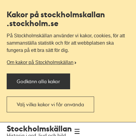
Kakor på stockholmskallan
.stockholm.se
På Stockholmskällan använder vi kakor, cookies, för att
sammanställa statistik och för att webbplatsen ska
fungera på ett bra sätt för dig.
Om kakor på Stockholmskällan
Godkänn alla kakor
Välj vilka kakor vi får använda
Till
Till
Stockholmskällan
navigationen
huvudinnehållet
Historia i ord, ljud och bild