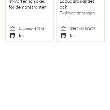
Inkvartering sökes
Ladugårdslandet
för demonstranter
och
Tyskbagarbergen
blir Östermalm /
Raoul F. Boström
24 januari 1914
1280 till 2005
Tid
Tid
Text
Text
Typ
Typ