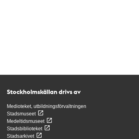
Kontakt
Stockholmskällan
Stockholmskällan drivs av
Medioteket, utbildningsförvaltningen
Stadsmuseet
Medeltidsmuseet
Stadsbiblioteket
Stadsarkivet