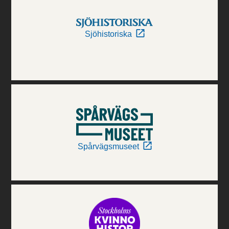
Sjöhistoriska
Spårvägsmuseet