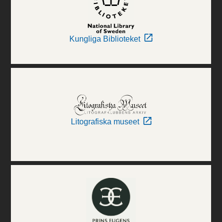
Kungliga Biblioteket
Litografiska museet