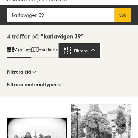
Sök
Fritextsök
Sök
Sökresultat
4
träffar på
karlavägen 39
Visa karta
Visa lista
Filtrera
Filtrera
Filtrera tid
Filtrera materialtyper
Visningsläge
Totalt
4
träffar
Lista
Karta