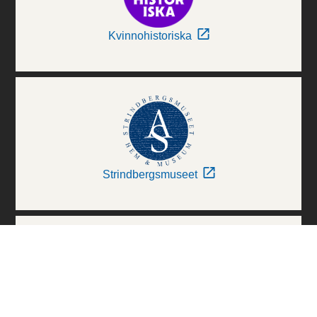
Kvinnohistoriska
Strindbergsmuseet
Thielska Galleriet