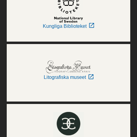
Kungliga Biblioteket
Litografiska museet