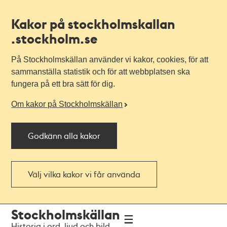
Kakor på stockholmskallan
.stockholm.se
På Stockholmskällan använder vi kakor, cookies, för att
sammanställa statistik och för att webbplatsen ska
fungera på ett bra sätt för dig.
Om kakor på Stockholmskällan
Godkänn alla kakor
Välj vilka kakor vi får använda
Till
Till
Stockholmskällan
navigationen
huvudinnehållet
Historia i ord, ljud och bild