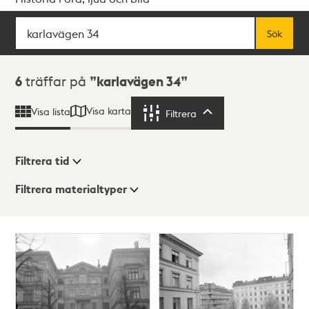
Sök
Fritextsök
Sök
Sökresultat
6
träffar på
karlavägen 34
Visa karta
Visa lista
Filtrera
Filtrera
Filtrera tid
Filtrera materialtyper
Visningsläge
Totalt
6
träffar
Lista
Karta