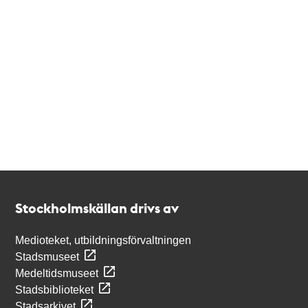
Kontakt
Stockholmskällan
Stockholmskällan drivs av
Medioteket, utbildningsförvaltningen
Stadsmuseet
Medeltidsmuseet
Stadsbiblioteket
Stadsarkivet