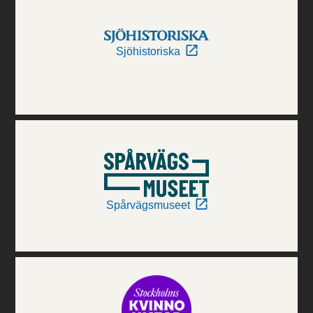
Sjöhistoriska
Spårvägsmuseet