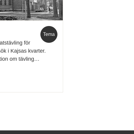
Tema
tstävling för
k i Kajsas kvarter.
ation om tävling…