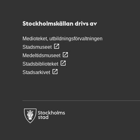
Kontakt
Stockholmskällan
Stockholmskällan drivs av
Medioteket, utbildningsförvaltningen
Stadsmuseet
Medeltidsmuseet
Stadsbiblioteket
Stadsarkivet