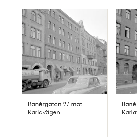
Totalt
13
träffar
Banérgatan 27 mot
Bané
Karlavägen
Karl