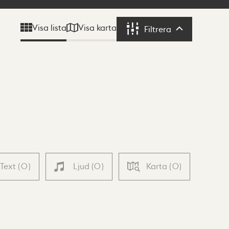
Visa karta
Visa lista
Filtrera
Filtrera
Text
(
0
)
Ljud
(
0
)
Karta
(
0
)