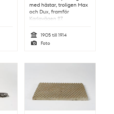
med hästar, troligen Max
och Dux, framför
Karlavägen 27.
1905 till 1914
Tid
Foto
Typ