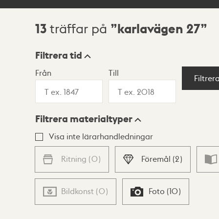
13
karlavägen 27
träffar på
Sökresultat
Filtrera tid
Från
Till
Visningsläge
Filtrer
Filtrera materialtyper
Lista
Karta
Visa inte lärarhandledningar
Ritning
(
0
)
Föremål
(
2
)
Bildkonst
(
0
)
Foto
(
10
)