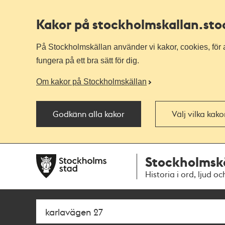
Kakor på stockholmskallan
.st
På Stockholmskällan använder vi kakor, cookies, för a
fungera på ett bra sätt för dig.
Om kakor på Stockholmskällan
Godkänn alla kakor
Välj vilka kak
Till
Till
Stockholmsk
navigationen
huvudinnehållet
Historia i ord, ljud oc
Sök
Fritextsök