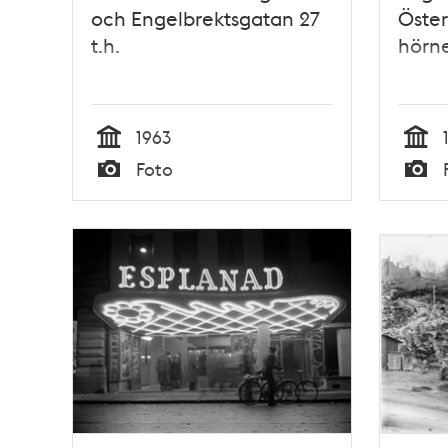
och Engelbrektsgatan 27
Öste
t.h.
hörne
1963
Tid
Tid
Foto
Typ
Typ