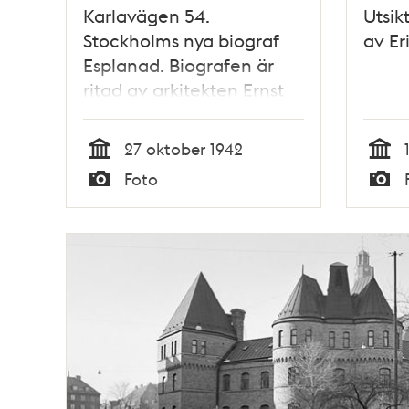
Karlavägen 54.
Utsik
Stockholms nya biograf
av Er
Esplanad. Biografen är
ritad av arkitekten Ernst
Grönwall
27 oktober 1942
Tid
Tid
Foto
Typ
Typ