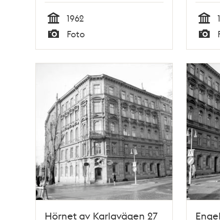
1962
Tid
Tid
Foto
Typ
Typ
Hörnet av Karlavägen 27
Engel