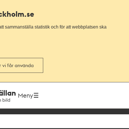
ockholm.se
tt sammanställa statistik och för att webbplatsen ska
or vi får använda
ällan
Meny
h bild