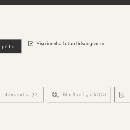
Visa innehåll utan tidsangivelse
a på tid
Litteraturtips
(
0
)
Film & rörlig bild
(
0
)