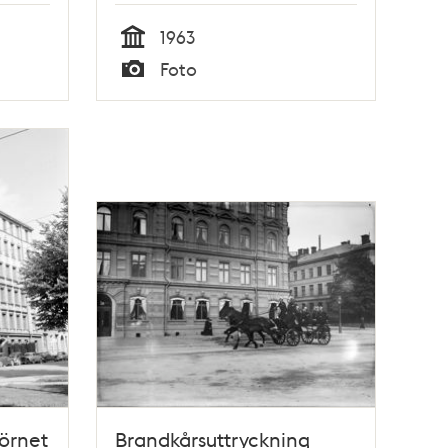
1963
Tid
Foto
Typ
hörnet
Brandkårsuttryckning