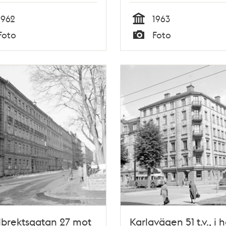
1962
1963
Tid
Foto
Foto
Typ
brektsgatan 27 mot
Karlavägen 51 t.v., i 