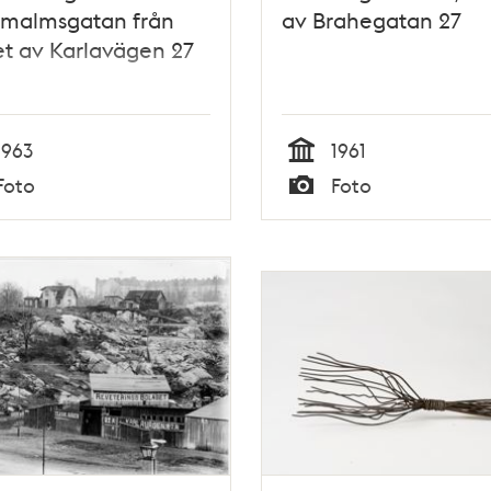
rmalmsgatan från
av Brahegatan 27
t av Karlavägen 27
1963
1961
Tid
Foto
Foto
Typ