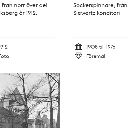
t från norr över del
Sockerspinnare, från
iksberg år 1912.
Siewertz konditori
1912
1908 till 1976
Tid
Foto
Föremål
Typ