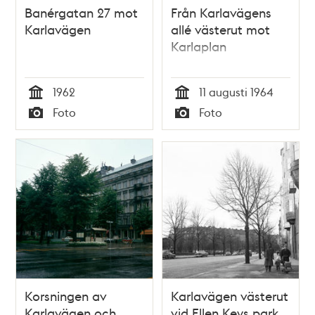
Banérgatan 27 mot
Från Karlavägens
Karlavägen
allé västerut mot
Karlaplan
1962
11 augusti 1964
Tid
Tid
Foto
Foto
Typ
Typ
Korsningen av
Karlavägen västerut
Karlavägen och
vid Ellen Keys park