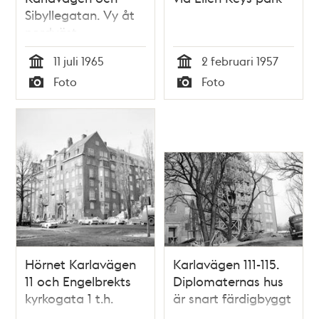
Sibyllegatan. Vy åt
nordväst
11 juli 1965
2 februari 1957
Tid
Tid
Foto
Foto
Typ
Typ
Hörnet Karlavägen
Karlavägen 111-115.
11 och Engelbrekts
Diplomaternas hus
kyrkogata 1 t.h.
är snart färdigbyggt