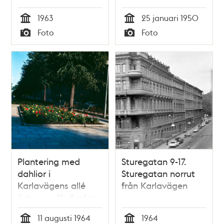
1963
25 januari 1950
Tid
Tid
Foto
Foto
Typ
Typ
Plantering med
Sturegatan 9-17.
dahlior i
Sturegatan norrut
Karlavägens allé
från Karlavägen
öster om Karlaplan
11 augusti 1964
1964