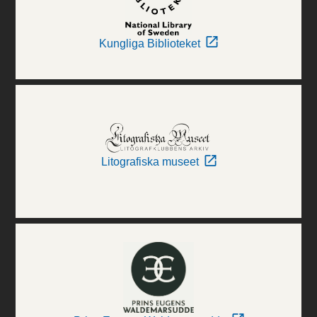
Kungliga Biblioteket
Litografiska museet