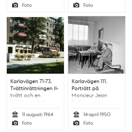
Tid
Tid
Foto
Foto
Typ
Typ
Karlavägen 71-73.
Karlavägen 111.
Tvättinrättningen Il-
Porträtt på
tvätt och en
Monsieur Jean
tobakshandel
Duflos, en av
diplomaterna som
11 augusti 1964
14 april 1950
flyttar in i
Tid
Tid
Foto
Foto
Diplomaternas hus
Typ
Typ
på Östermalm