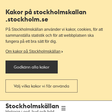
Kakor på stockholmskallan
.stockholm.se
På Stockholmskällan använder vi kakor, cookies, för att
sammanställa statistik och för att webbplatsen ska
fungera på ett bra sätt för dig.
Om kakor på Stockholmskällan
Godkänn alla kakor
Välj vilka kakor vi får använda
Till
Till
Stockholmskällan
navigationen
huvudinnehållet
Historia i ord, ljud och bild