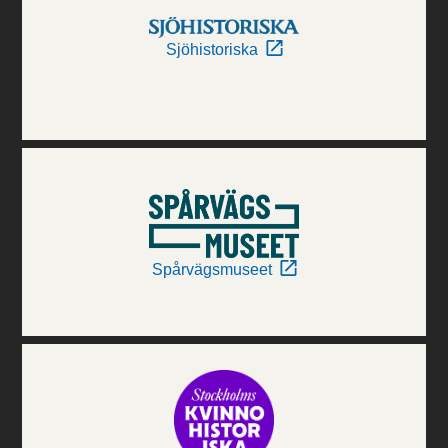
Sjöhistoriska
Spårvägsmuseet