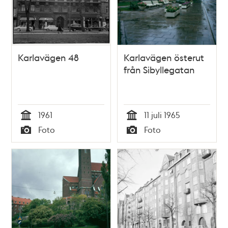
Karlavägen 48
Karlavägen österut
från Sibyllegatan
1961
11 juli 1965
Tid
Tid
Foto
Foto
Typ
Typ