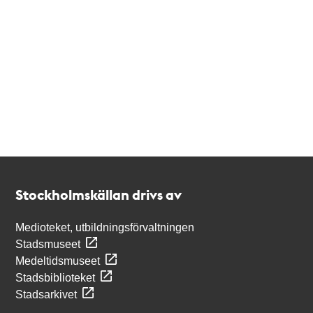
Kontakt
Stockholmskällan
Stockholmskällan drivs av
Medioteket, utbildningsförvaltningen
Stadsmuseet
Medeltidsmuseet
Stadsbiblioteket
Stadsarkivet