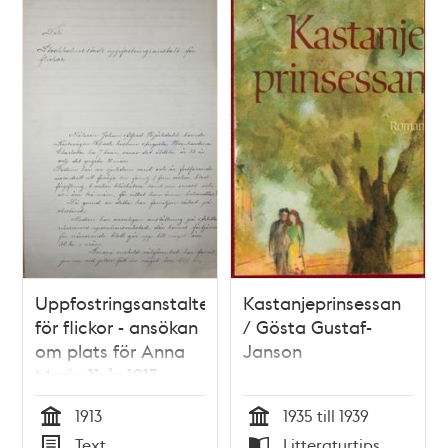
Uppfostringsanstalten
Kastanjeprinsessan
för flickor - ansökan
/ Gösta Gustaf-
om plats för Anna
Janson
Maria 11 år 1913
1913
1935 till 1939
Tid
Tid
Text
Litteraturtips