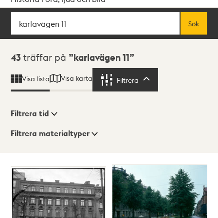
Sök
Fritextsök
Sök
Sökresultat
43
träffar på
karlavägen 11
Visa karta
Visa lista
Filtrera
Filtrera
Filtrera tid
Filtrera materialtyper
Visningsläge
Totalt
43
träffar
Lista
Karta