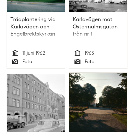
Trädplantering vid
Karlavägen mot
Karlavägen och
Östermalmsgatan
Engelbrektskyrkan
från nr 11
11 juni 1962
1963
Tid
Tid
Foto
Foto
Typ
Typ