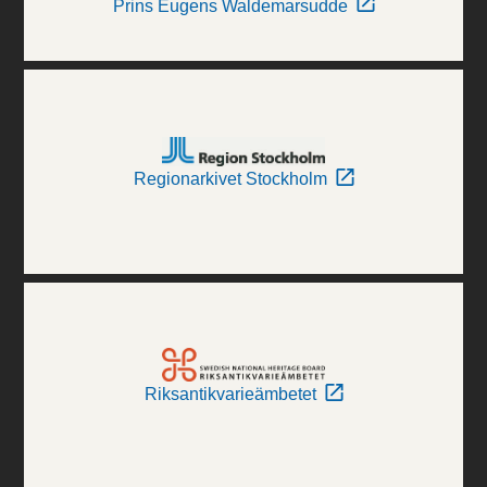
Prins Eugens Waldemarsudde
Regionarkivet Stockholm
Riksantikvarieämbetet