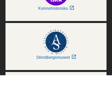
Kvinnohistoriska
Strindbergsmuseet
Thielska Galleriet