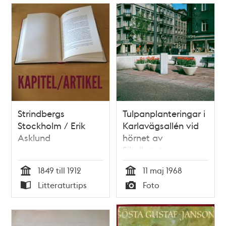
Strindbergs
Tulpanplanteringar i
Stockholm / Erik
Karlavägsallén vid
Asklund
hörnet av
Sibyllegatan.
Skulptur av Ebba
1849 till 1912
11 maj 1968
Ahlmark-Hughes
Tid
Tid
Litteraturtips
Foto
med titeln: Kvinna
Typ
Typ
med handspegel