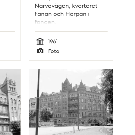
Narvavägen, kvarteret
Fanan och Harpan i
fonden.
1961
Tid
Foto
Typ