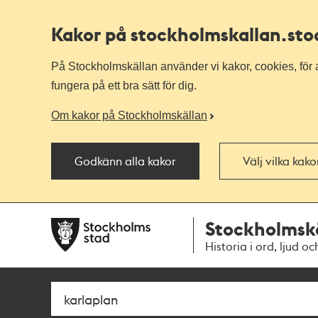
Kakor på stockholmskallan
.st
På Stockholmskällan använder vi kakor, cookies, för a
fungera på ett bra sätt för dig.
Om kakor på Stockholmskällan
Godkänn alla kakor
Välj vilka kak
Till
Till
Stockholmsk
navigationen
huvudinnehållet
Historia i ord, ljud oc
Sök
Fritextsök