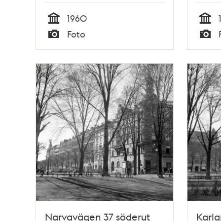
1960
Tid
Tid
Foto
Typ
Typ
Narvavägen 37 söderut
Karla