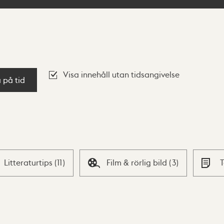
Visa innehåll utan tidsangivelse
a på tid
Litteraturtips
(
11
)
Film & rörlig bild
(
3
)