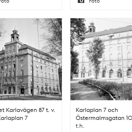
Foto
Foto
Typ
t Karlavägen 87 t. v.
Karlaplan 7 och
arlaplan 7
Östermalmsgatan 1
t.h.