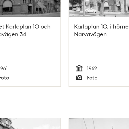
t Karlaplan 10 och
Karlaplan 10, i hörn
avägen 34
Narvavägen
1961
1962
Tid
Foto
Foto
Typ