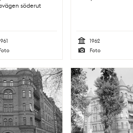
avägen söderut
1961
1962
Tid
Foto
Foto
Typ