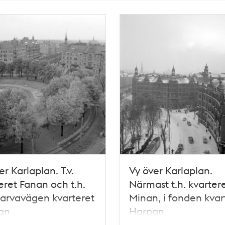
er Karlaplan. T.v.
Vy över Karlaplan.
eret Fanan och t.h.
Närmast t.h. kvarter
arvavägen kvarteret
Minan, i fonden kvar
an
Harpan