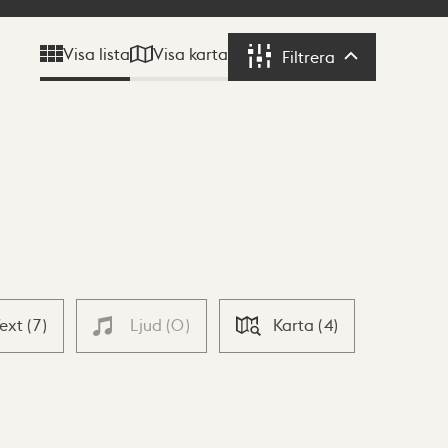
Visa karta
Visa lista
Filtrera
Filtrera
Text
(
7
)
Ljud
(
0
)
Karta
(
4
)