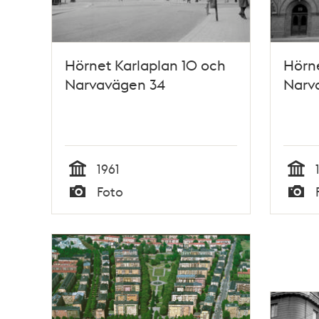
Hörnet Karlaplan 10 och
Hörne
Narvavägen 34
Narv
1961
Tid
Tid
Foto
Typ
Typ