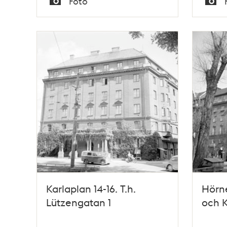
Foto
Typ
Typ
Karlaplan 14-16. T.h.
Hörne
Lützengatan 1
och K