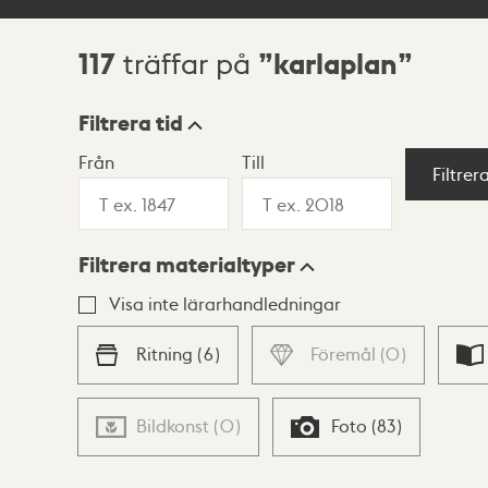
117
karlaplan
träffar på
Sökresultat
Filtrera tid
Från
Till
Visningsläge
Filtrer
Filtrera materialtyper
Lista
Karta
Visa inte lärarhandledningar
Ritning
(
6
)
Föremål
(
0
)
Bildkonst
(
0
)
Foto
(
83
)