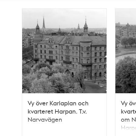
Totalt
117
träffar
Vy över Karlaplan och
Vy öv
kvarteret Harpan. T.v.
kvart
Narvavägen
om N
Harp