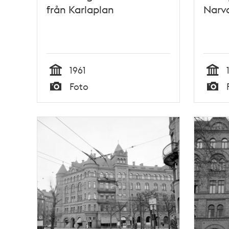
från Karlaplan
Narv
1961
Tid
Tid
Foto
Typ
Typ