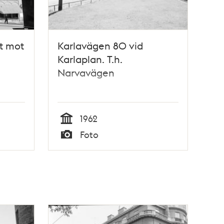
et mot
Karlavägen 80 vid
Karlaplan. T.h.
Narvavägen
1962
Tid
Foto
Typ