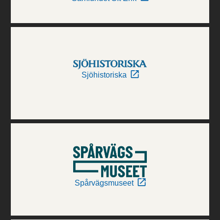
Sjöhistoriska
Spårvägsmuseet