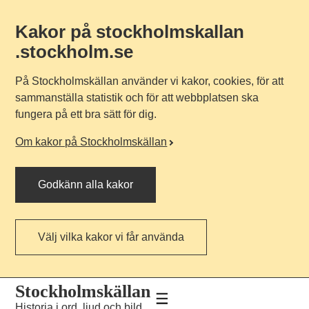
Kakor på stockholmskallan
.stockholm.se
På Stockholmskällan använder vi kakor, cookies, för att
sammanställa statistik och för att webbplatsen ska
fungera på ett bra sätt för dig.
Om kakor på Stockholmskällan
Godkänn alla kakor
Välj vilka kakor vi får använda
Till
Till
Stockholmskällan
navigationen
huvudinnehållet
Historia i ord, ljud och bild