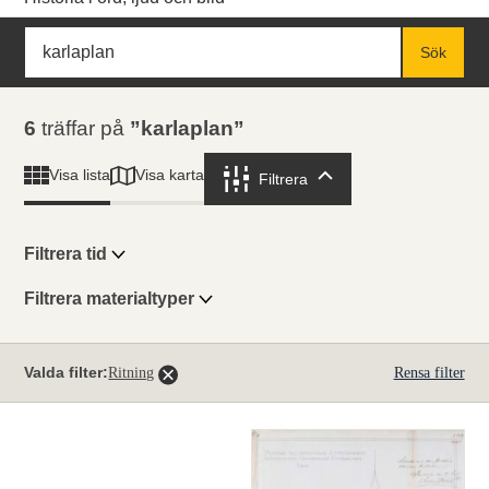
Sök
Fritextsök
Sök
Sökresultat
6
träffar på
karlaplan
Visa karta
Visa lista
Filtrera
Filtrera
Filtrera tid
Filtrera materialtyper
Visningsläge
Totalt
Valda filter:
Ritning
Rensa filter
6
träffar
Lista
Karta