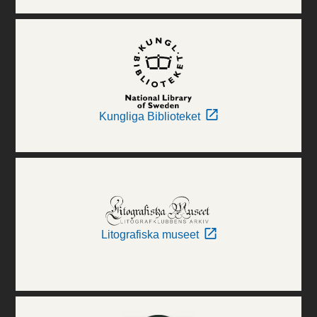
Kungliga Biblioteket
Litografiska museet