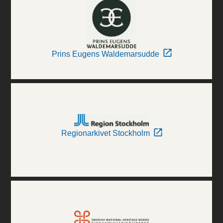
Prins Eugens Waldemarsudde
Regionarkivet Stockholm