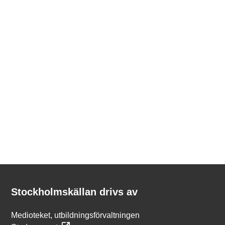
Kontakt
Stockholmskällan
Stockholmskällan drivs av
Medioteket, utbildningsförvaltningen