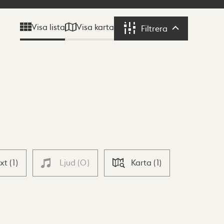
Visa karta
Visa lista
Filtrera
Filtrera
ext
(
1
)
Ljud
(
0
)
Karta
(
1
)