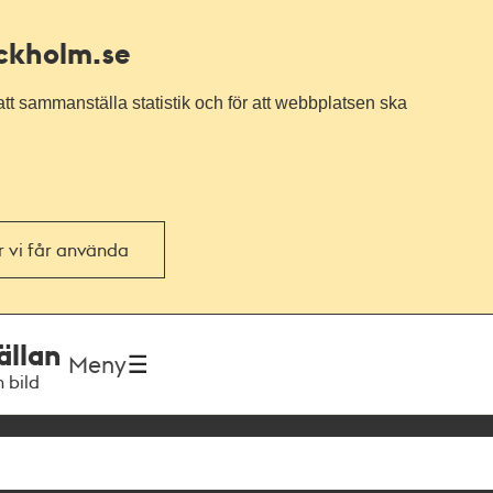
ockholm.se
tt sammanställa statistik och för att webbplatsen ska
or vi får använda
ällan
Meny
h bild