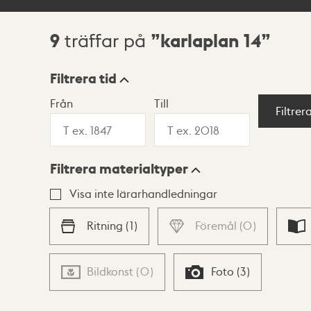
9
karlaplan 14
träffar på
Sökresultat
Filtrera tid
Från
Till
Visningsläge
Filtrer
Filtrera materialtyper
Lista
Karta
Visa inte lärarhandledningar
Ritning
(
1
)
Föremål
(
0
)
Bildkonst
(
0
)
Foto
(
3
)