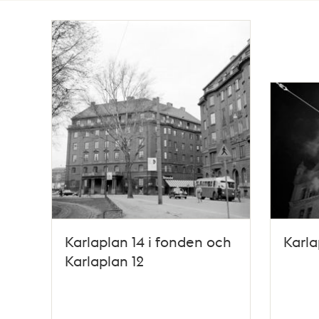
Totalt
9
träffar
Karlaplan 14 i fonden och
Karla
Karlaplan 12