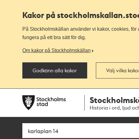
Kakor på stockholmskallan
.st
På Stockholmskällan använder vi kakor, cookies, för a
fungera på ett bra sätt för dig.
Om kakor på Stockholmskällan
Godkänn alla kakor
Välj vilka kak
Till
Till
Stockholmsk
navigationen
huvudinnehållet
Historia i ord, ljud oc
Sök
Fritextsök