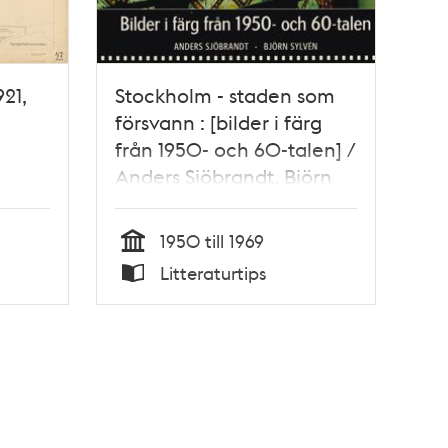
921,
Stockholm - staden som
försvann : [bilder i färg
från 1950- och 60-talen] /
Anders Sjöbrandt, Björn
Sylvén
1950 till 1969
Tid
Litteraturtips
Typ