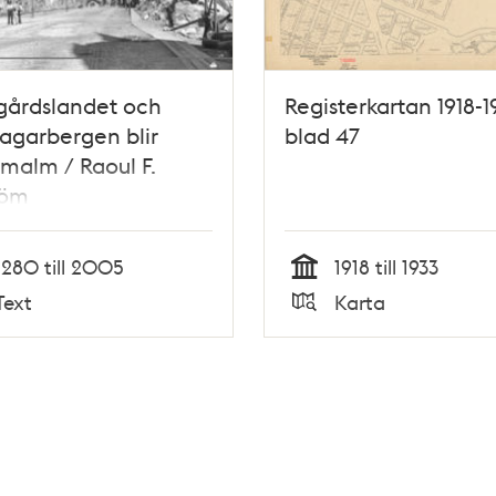
gårdslandet och
Registerkartan 1918-1
agarbergen blir
blad 47
malm / Raoul F.
röm
1280 till 2005
1918 till 1933
Tid
Text
Karta
Typ