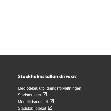
Kontakt
Stockholmskällan
Stockholmskällan drivs av
Medioteket, utbildningsförvaltningen
Stadsmuseet
Medeltidsmuseet
Stadsbiblioteket