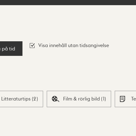
Visa innehåll utan tidsangivelse
a på tid
Litteraturtips
(
2
)
Film & rörlig bild
(
1
)
T