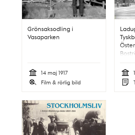
Grönsaksodling i
Ladu
Vasaparken
Tyskb
Öster
Bost
14 maj 1917
Tid
Tid
Film & rörlig bild
Typ
Typ