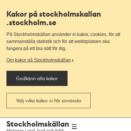
Kakor på stockholmskallan
.stockholm.se
På Stockholmskällan använder vi kakor, cookies, för att
sammanställa statistik och för att webbplatsen ska
fungera på ett bra sätt för dig.
Om kakor på Stockholmskällan
Godkänn alla kakor
Välj vilka kakor vi får använda
Till
Till
Stockholmskällan
navigationen
huvudinnehållet
Historia i ord, ljud och bild