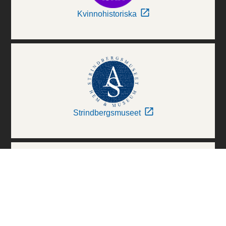
Kvinnohistoriska
Strindbergsmuseet
Thielska Galleriet