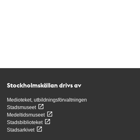
Kontakt
Stockholmskällan
Stockholmskällan drivs av
Medioteket, utbildningsförvaltningen
Stadsmuseet
Medeltidsmuseet
Stadsbiblioteket
Stadsarkivet