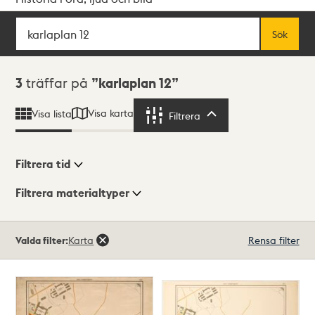
Sök
Fritextsök
Sök
Sökresultat
3
träffar på
karlaplan 12
Visa karta
Visa lista
Filtrera
Filtrera
Filtrera tid
Filtrera materialtyper
Visningsläge
Totalt
Valda filter:
Karta
Rensa filter
3
träffar
Lista
Karta