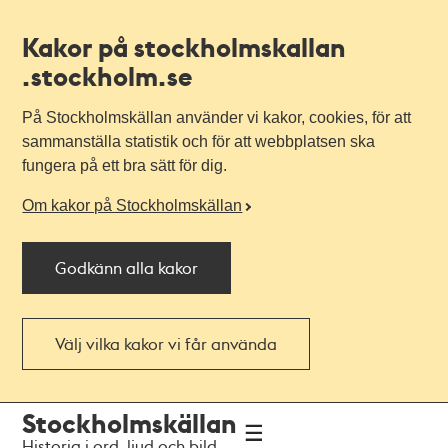
Kakor på stockholmskallan
.stockholm.se
På Stockholmskällan använder vi kakor, cookies, för att
sammanställa statistik och för att webbplatsen ska
fungera på ett bra sätt för dig.
Om kakor på Stockholmskällan
Godkänn alla kakor
Välj vilka kakor vi får använda
Till
Till
Stockholmskällan
navigationen
huvudinnehållet
Historia i ord, ljud och bild