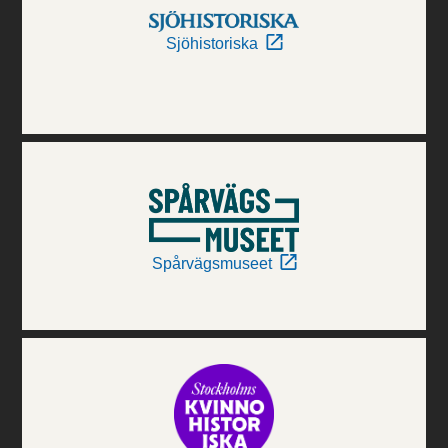
Sjöhistoriska
Spårvägsmuseet