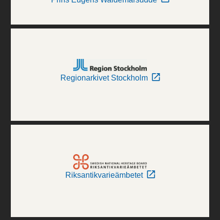
Regionarkivet Stockholm
Riksantikvarieämbetet