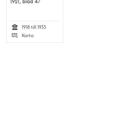
1921, blad 47
1918 till 1933
Tid
Karta
Typ