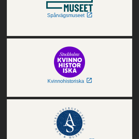
Spårvägsmuseet
Kvinnohistoriska