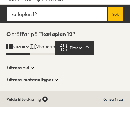
Sök
Fritextsök
Sök
Sökresultat
0
träffar på
karlaplan 12
Visa karta
Visa lista
Filtrera
Filtrera
Filtrera tid
Filtrera materialtyper
Visningsläge
Totalt
Valda filter:
Ritning
Rensa filter
0
träffar
Lista
Karta