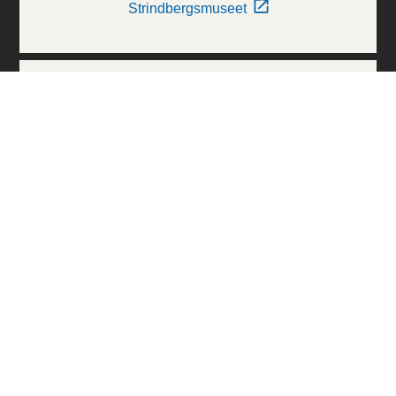
Strindbergsmuseet
Thielska Galleriet
Världskulturmuseerna