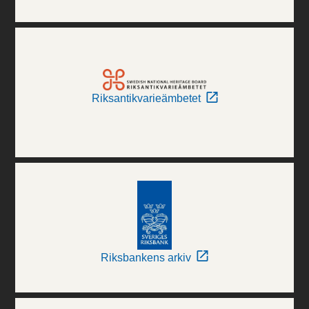
Riksantikvarieämbetet
Riksbankens arkiv