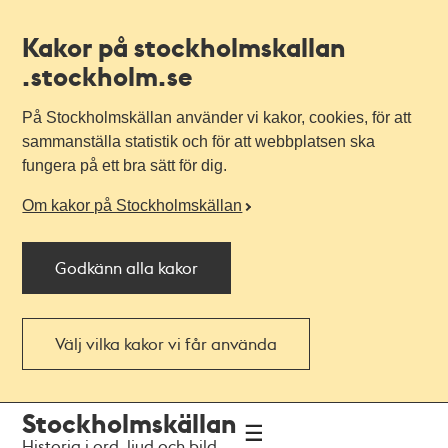
Kakor på stockholmskallan
.stockholm.se
På Stockholmskällan använder vi kakor, cookies, för att
sammanställa statistik och för att webbplatsen ska
fungera på ett bra sätt för dig.
Om kakor på Stockholmskällan
Godkänn alla kakor
Välj vilka kakor vi får använda
Till
Till
Stockholmskällan
navigationen
huvudinnehållet
Historia i ord, ljud och bild