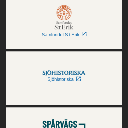
Samfundet S:t Erik
Sjöhistoriska