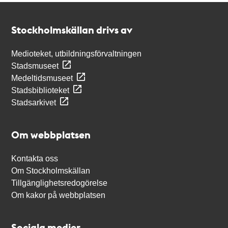
Kontakt
Stockholmskällan
Stockholmskällan drivs av
Medioteket, utbildningsförvaltningen
Stadsmuseet
Medeltidsmuseet
Stadsbiblioteket
Stadsarkivet
Om webbplatsen
Kontakta oss
Om Stockholmskällan
Tillgänglighetsredogörelse
Om kakor på webbplatsen
Sociala medier