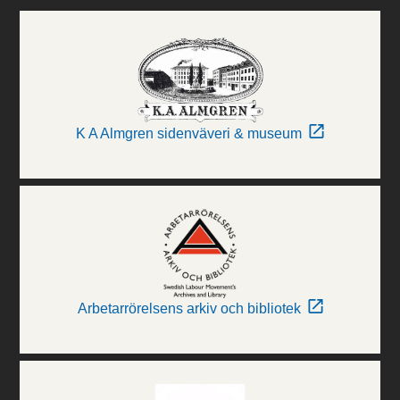
K A Almgren sidenväveri & museum
Arbetarrörelsens arkiv och bibliotek