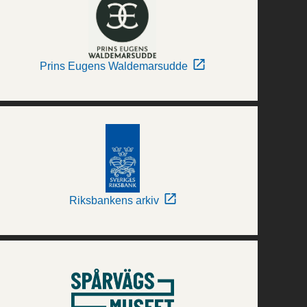
Prins Eugens Waldemarsudde
Riksbankens arkiv