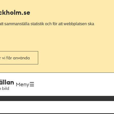
ockholm.se
tt sammanställa statistik och för att webbplatsen ska
or vi får använda
ällan
Meny
h bild