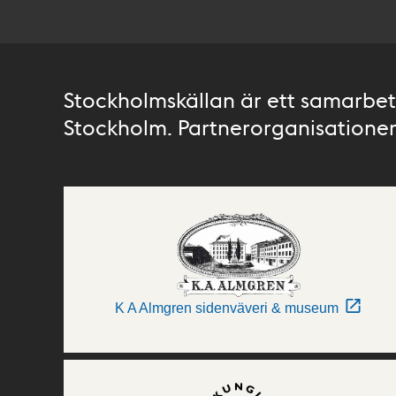
Stockholmskällan är ett samarbete
Stockholm. Partnerorganisationer 
K A Almgren sidenväveri & museum