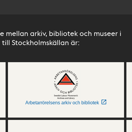
 mellan arkiv, bibliotek och museer i
till Stockholmskällan är:
Arbetarrörelsens arkiv och bibliotek