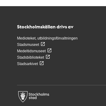
Kontakt
Stockholmskällan
Stockholmskällan drivs av
Medioteket, utbildningsförvaltningen
Stadsmuseet
Medeltidsmuseet
Stadsbiblioteket
Stadsarkivet