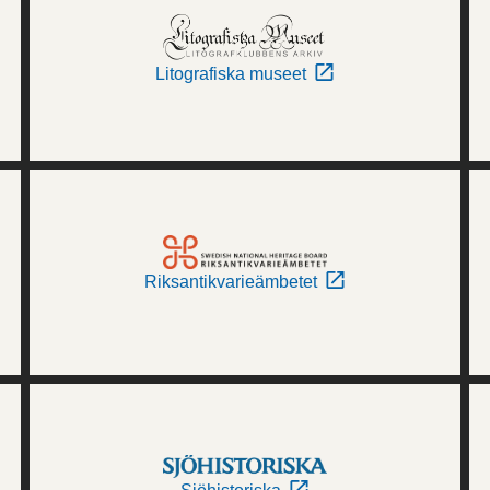
Litografiska museet
Riksantikvarieämbetet