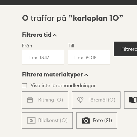
0
karlaplan 10
träffar på
Sökresultat
Filtrera tid
Från
Till
Visningsläge
Filtrer
Filtrera materialtyper
Lista
Karta
Visa inte lärarhandledningar
Ritning
(
0
)
Föremål
(
0
)
Bildkonst
(
0
)
Foto
(
21
)