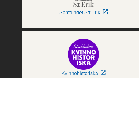
Samfundet S:t Erik
Kvinnohistoriska
Världskulturmuseerna