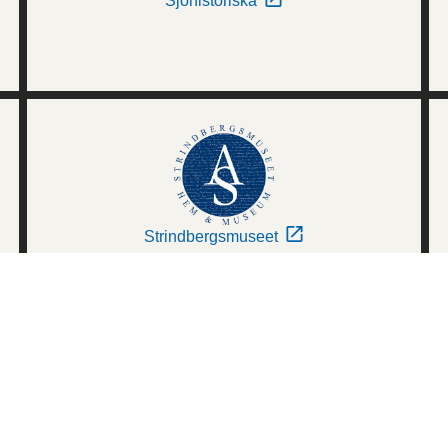
Sjöhistoriska
Strindbergsmuseet