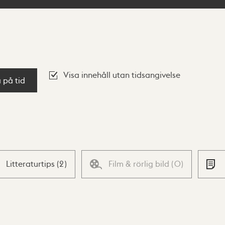
Visa innehåll utan tidsangivelse
a på tid
Litteraturtips
(
2
)
Film & rörlig bild
(
0
)