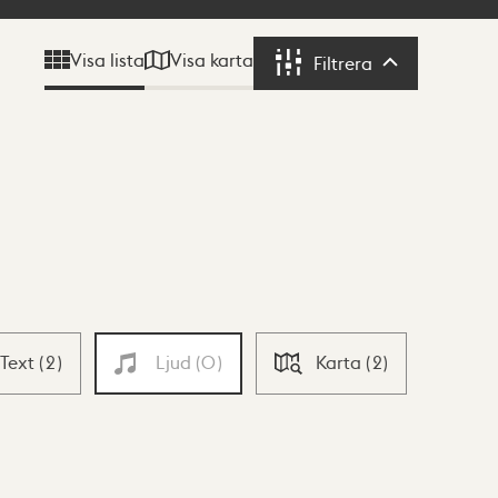
Visa karta
Visa lista
Filtrera
Filtrera
Text
(
2
)
Ljud
(
0
)
Karta
(
2
)