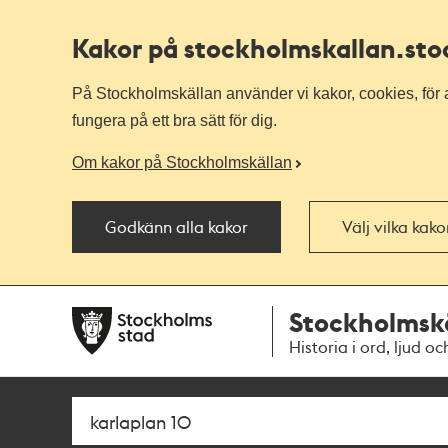
Kakor på stockholmskallan
.st
På Stockholmskällan använder vi kakor, cookies, för a
fungera på ett bra sätt för dig.
Om kakor på Stockholmskällan
Godkänn alla kakor
Välj vilka kak
Till
Till
Stockholmsk
navigationen
huvudinnehållet
Historia i ord, ljud oc
Sök
Fritextsök