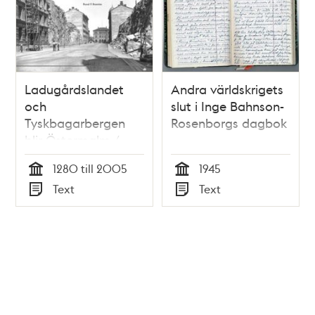
Ladugårdslandet
Andra världskrigets
och
slut i Inge Bahnson-
Tyskbagarbergen
Rosenborgs dagbok
blir Östermalm /
Raoul F. Boström
1280 till 2005
1945
Tid
Tid
Text
Text
Typ
Typ