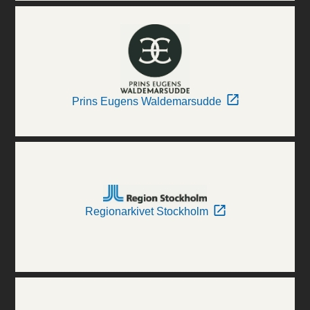
Prins Eugens Waldemarsudde
Regionarkivet Stockholm