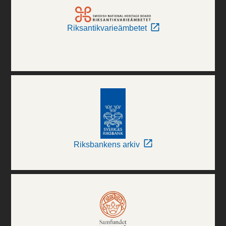
Riksantikvarieämbetet
Riksbankens arkiv