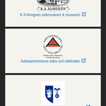
K A Almgren sidenväveri & museum
Arbetarrörelsens arkiv och bibliotek