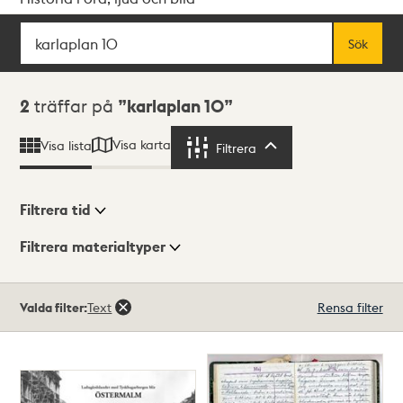
Sök
Fritextsök
Sök
Sökresultat
2
träffar på
karlaplan 10
Visa karta
Visa lista
Filtrera
Filtrera
Filtrera tid
Filtrera materialtyper
Visningsläge
Totalt
Valda filter:
Text
Rensa filter
2
träffar
Lista
Karta