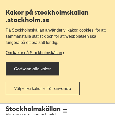
Kakor på stockholmskallan
.stockholm.se
På Stockholmskällan använder vi kakor, cookies, för att
sammanställa statistik och för att webbplatsen ska
fungera på ett bra sätt för dig.
Om kakor på Stockholmskällan
Godkänn alla kakor
Välj vilka kakor vi får använda
Till
Till
Stockholmskällan
navigationen
huvudinnehållet
Historia i ord, ljud och bild