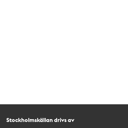
Kontakt
Stockholmskällan
Stockholmskällan drivs av