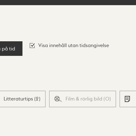
Visa innehåll utan tidsangivelse
a på tid
Litteraturtips
(
2
)
Film & rörlig bild
(
0
)