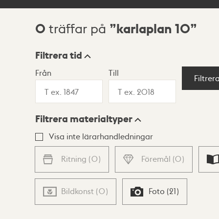
0
karlaplan 10
träffar på
Sökresultat
Filtrera tid
Från
Till
Visningsläge
Filtrer
Filtrera materialtyper
Lista
Karta
Visa inte lärarhandledningar
Ritning
(
0
)
Föremål
(
0
)
Bildkonst
(
0
)
Foto
(
21
)