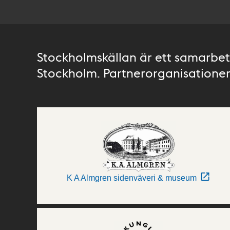
Stockholmskällan är ett samarbete
Stockholm. Partnerorganisationer 
K A Almgren sidenväveri & museum