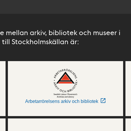
 mellan arkiv, bibliotek och museer i
till Stockholmskällan är:
Arbetarrörelsens arkiv och bibliotek