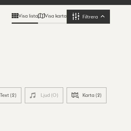
Visa karta
Visa lista
Filtrera
Filtrera
Text
(
2
)
Ljud
(
0
)
Karta
(
2
)