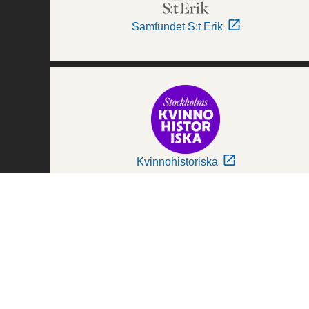
Samfundet S:t Erik
Kvinnohistoriska
Världskulturmuseerna