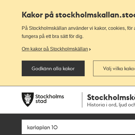
Kakor på stockholmskallan
.st
På Stockholmskällan använder vi kakor, cookies, för a
fungera på ett bra sätt för dig.
Om kakor på Stockholmskällan
Godkänn alla kakor
Välj vilka kak
Till
Till
Stockholmsk
navigationen
huvudinnehållet
Historia i ord, ljud oc
Sök
Fritextsök