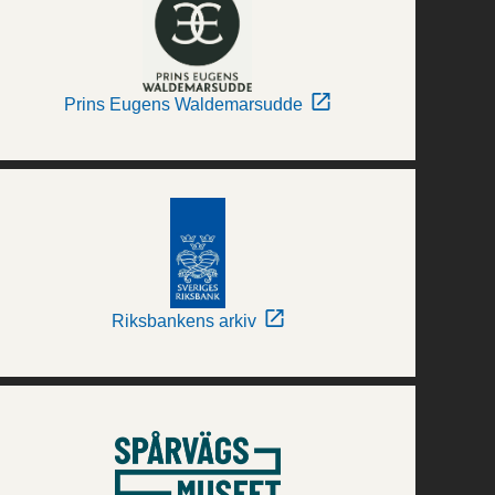
Prins Eugens Waldemarsudde
Riksbankens arkiv