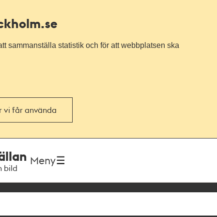
ockholm.se
tt sammanställa statistik och för att webbplatsen ska
or vi får använda
ällan
Meny
h bild