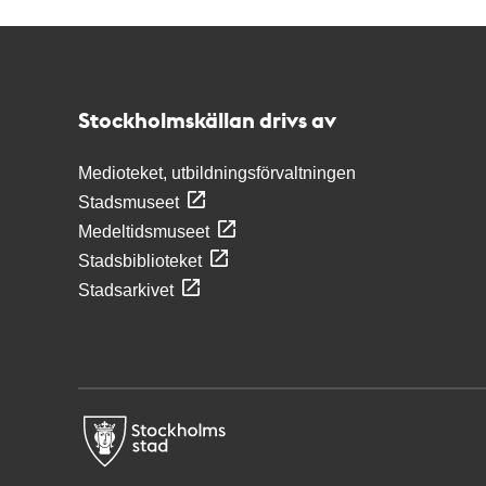
Kontakt
Stockholmskällan
Stockholmskällan drivs av
Medioteket, utbildningsförvaltningen
Stadsmuseet
Medeltidsmuseet
Stadsbiblioteket
Stadsarkivet