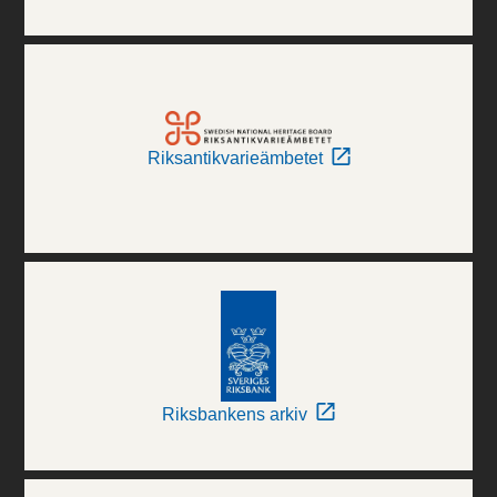
Riksantikvarieämbetet
Riksbankens arkiv