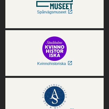
Spårvägsmuseet
Kvinnohistoriska