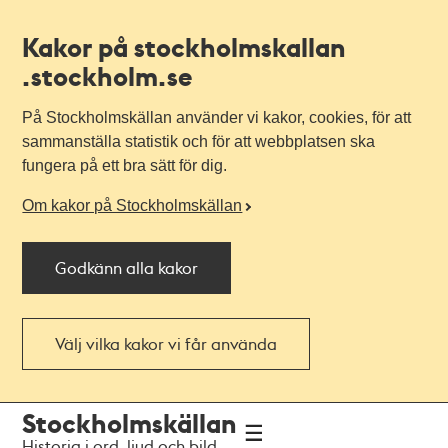
Kakor på stockholmskallan
.stockholm.se
På Stockholmskällan använder vi kakor, cookies, för att
sammanställa statistik och för att webbplatsen ska
fungera på ett bra sätt för dig.
Om kakor på Stockholmskällan
Godkänn alla kakor
Välj vilka kakor vi får använda
Till
Till
Stockholmskällan
navigationen
huvudinnehållet
Historia i ord, ljud och bild