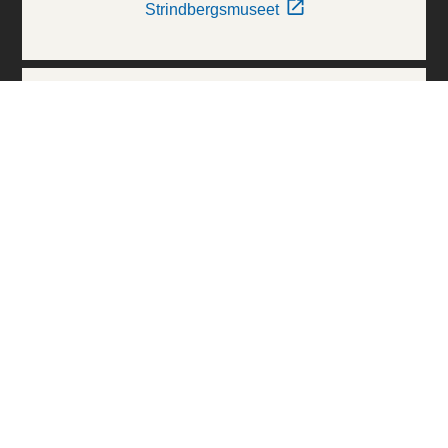
Strindbergsmuseet
Thielska Galleriet
Världskulturmuseerna