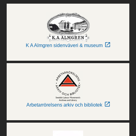
K A Almgren sidenväveri & museum
Arbetarrörelsens arkiv och bibliotek