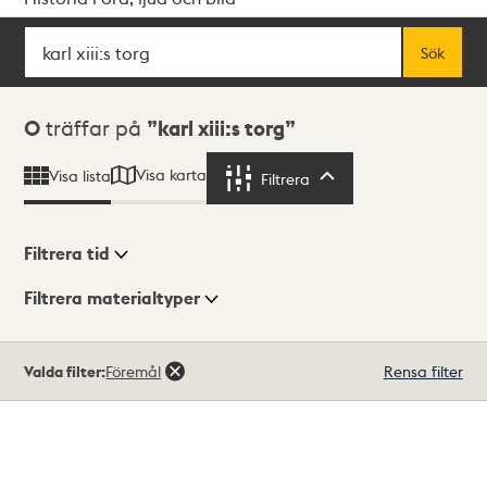
Sök
Fritextsök
Sök
Sökresultat
0
träffar på
karl xiii:s torg
Visa karta
Visa lista
Filtrera
Filtrera
Filtrera tid
Filtrera materialtyper
Visningsläge
Totalt
Valda filter:
Föremål
Rensa filter
0
träffar
Lista
Karta