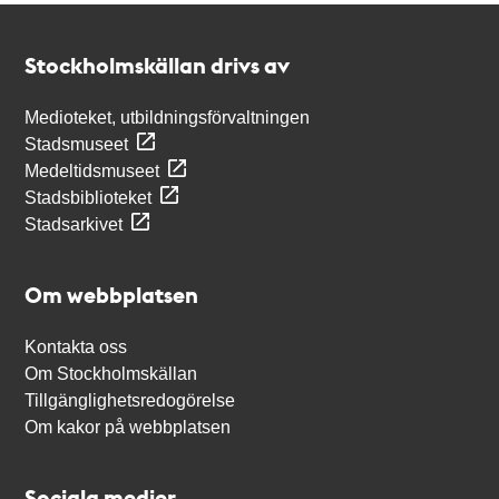
Kontakt
Stockholmskällan
Stockholmskällan drivs av
Medioteket, utbildningsförvaltningen
Stadsmuseet
Medeltidsmuseet
Stadsbiblioteket
Stadsarkivet
Om webbplatsen
Kontakta oss
Om Stockholmskällan
Tillgänglighetsredogörelse
Om kakor på webbplatsen
Sociala medier