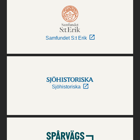
Samfundet S:t Erik
Sjöhistoriska