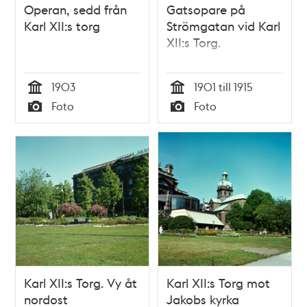
Operan, sedd från
Gatsopare på
Karl XII:s torg
Strömgatan vid Karl
XII:s Torg.
1903
1901 till 1915
Tid
Tid
Foto
Foto
Typ
Typ
Karl XII:s Torg. Vy åt
Karl XII:s Torg mot
nordost
Jakobs kyrka