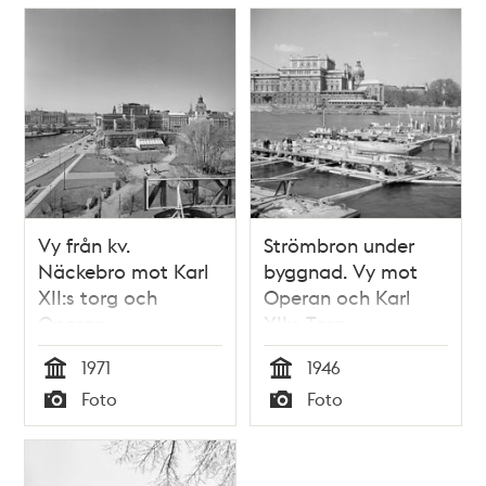
Vy från kv.
Strömbron under
Näckebro mot Karl
byggnad. Vy mot
XII:s torg och
Operan och Karl
Operan
XII:s Torg
1971
1946
Tid
Tid
Foto
Foto
Typ
Typ