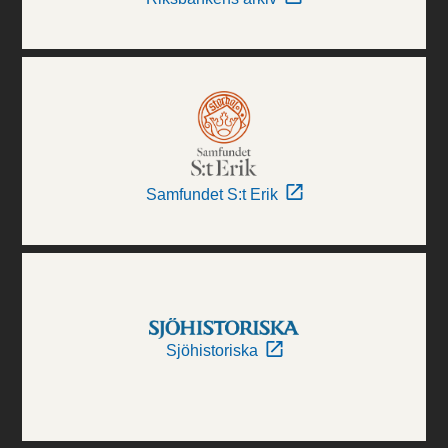
Samfundet S:t Erik
Sjöhistoriska