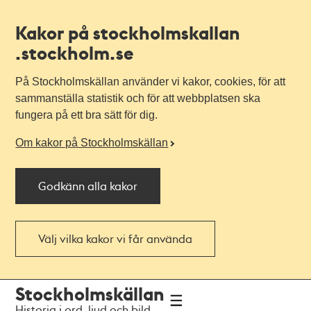
Kakor på stockholmskallan
.stockholm.se
På Stockholmskällan använder vi kakor, cookies, för att
sammanställa statistik och för att webbplatsen ska
fungera på ett bra sätt för dig.
Om kakor på Stockholmskällan
Godkänn alla kakor
Välj vilka kakor vi får använda
Till
Till
Stockholmskällan
navigationen
huvudinnehållet
Historia i ord, ljud och bild