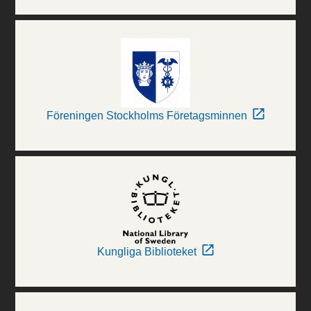
Föreningen Stockholms Företagsminnen
Kungliga Biblioteket