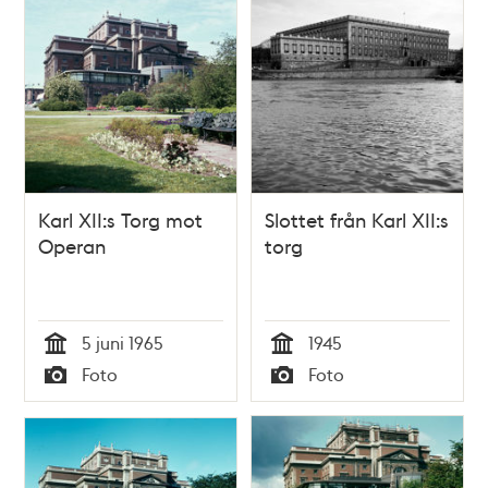
Karl XII:s Torg mot
Slottet från Karl XII:s
Operan
torg
5 juni 1965
1945
Tid
Tid
Foto
Foto
Typ
Typ