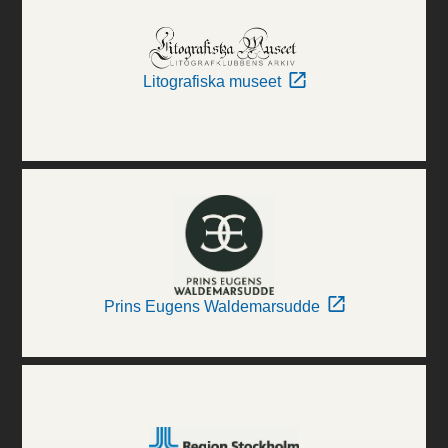
Litografiska museet
Prins Eugens Waldemarsudde