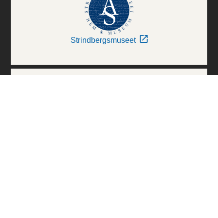
Strindbergsmuseet
Thielska Galleriet