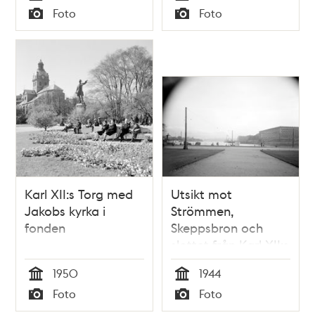
Tid
Tid
Foto
Foto
Typ
Typ
Karl XII:s Torg med
Utsikt mot
Jakobs kyrka i
Strömmen,
fonden
Skeppsbron och
slottet från Karl XII:s
torg
1950
1944
Tid
Tid
Foto
Foto
Typ
Typ