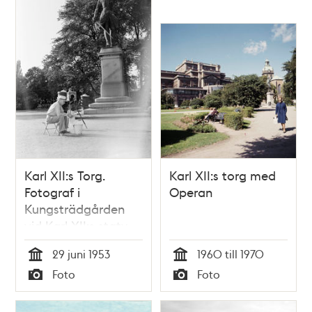
Karl XII:s Torg.
Karl XII:s torg med
Fotograf i
Operan
Kungsträdgården
vid Karl XII:s staty
29 juni 1953
1960 till 1970
Tid
Tid
Foto
Foto
Typ
Typ