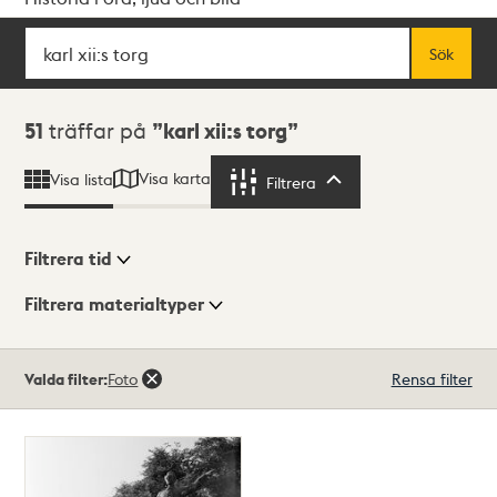
Sök
Fritextsök
Sök
Sökresultat
51
träffar på
karl xii:s torg
Visa karta
Visa lista
Filtrera
Filtrera
Filtrera tid
Filtrera materialtyper
Visningsläge
Totalt
Valda filter:
Foto
Rensa filter
51
träffar
Lista
Karta