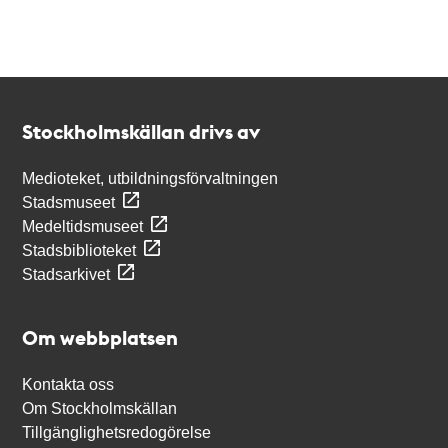
Kontakt
Stockholmskällan
Stockholmskällan drivs av
Medioteket, utbildningsförvaltningen
Stadsmuseet
Medeltidsmuseet
Stadsbiblioteket
Stadsarkivet
Om webbplatsen
Kontakta oss
Om Stockholmskällan
Tillgänglighetsredogörelse