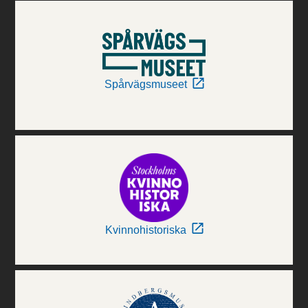
Spårvägsmuseet
Kvinnohistoriska