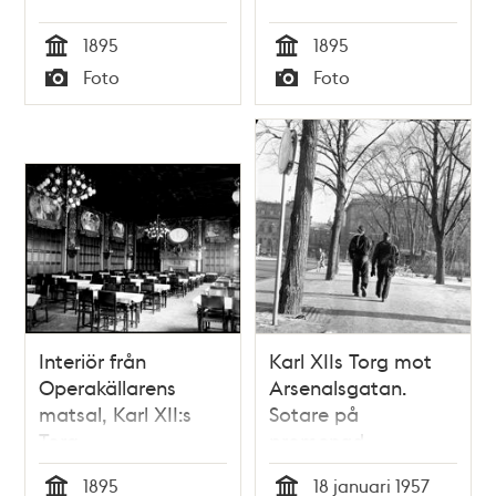
1895
1895
Tid
Tid
Foto
Foto
Typ
Typ
Interiör från
Karl XIIs Torg mot
Operakällarens
Arsenalsgatan.
matsal, Karl XII:s
Sotare på
Torg
promenad
1895
18 januari 1957