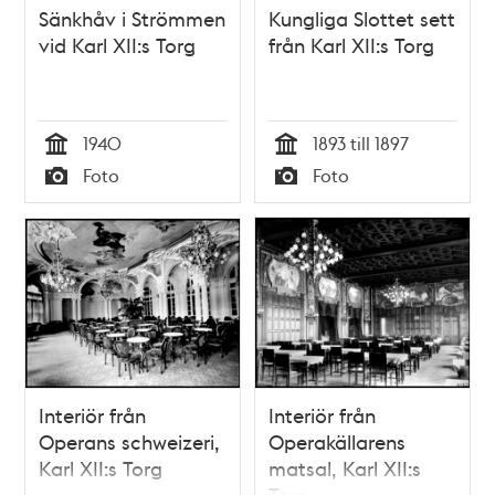
Sänkhåv i Strömmen
Kungliga Slottet sett
vid Karl XII:s Torg
från Karl XII:s Torg
1940
1893 till 1897
Tid
Tid
Foto
Foto
Typ
Typ
Interiör från
Interiör från
Operans schweizeri,
Operakällarens
Karl XII:s Torg
matsal, Karl XII:s
Torg