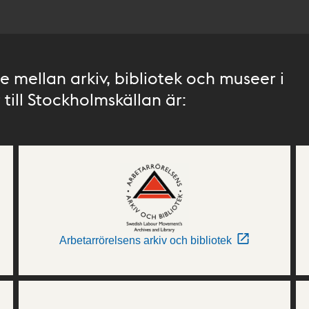
 mellan arkiv, bibliotek och museer i
till Stockholmskällan är:
Arbetarrörelsens arkiv och bibliotek