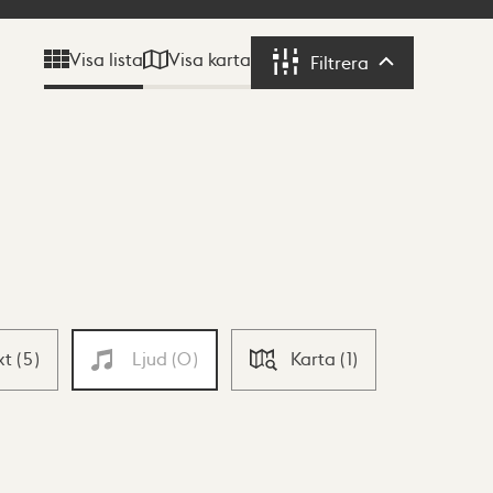
Visa karta
Visa lista
Filtrera
Filtrera
xt
(
5
)
Ljud
(
0
)
Karta
(
1
)