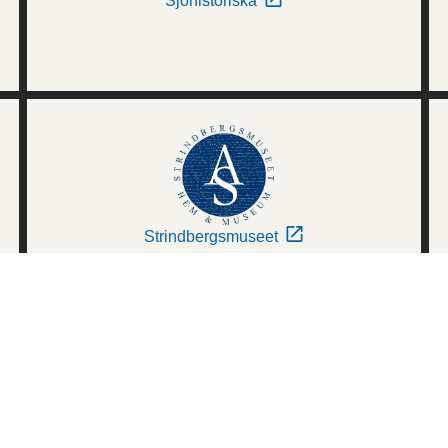
Sjöhistoriska
Strindbergsmuseet