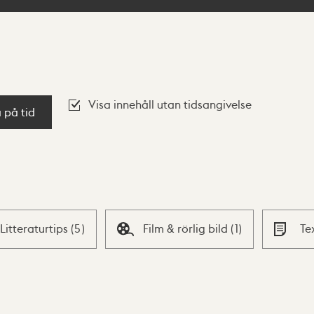
Visa innehåll utan tidsangivelse
a på tid
Litteraturtips
(
5
)
Film & rörlig bild
(
1
)
Te