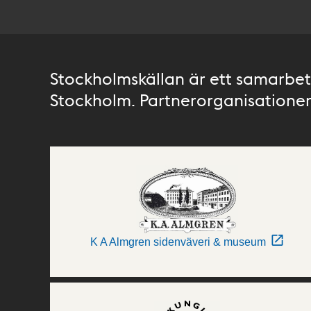
Stockholmskällan är ett samarbete
Stockholm. Partnerorganisationer 
K A Almgren sidenväveri & museum