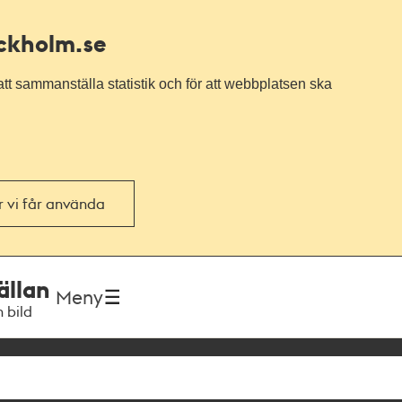
ockholm.se
tt sammanställa statistik och för att webbplatsen ska
or vi får använda
ällan
Meny
h bild