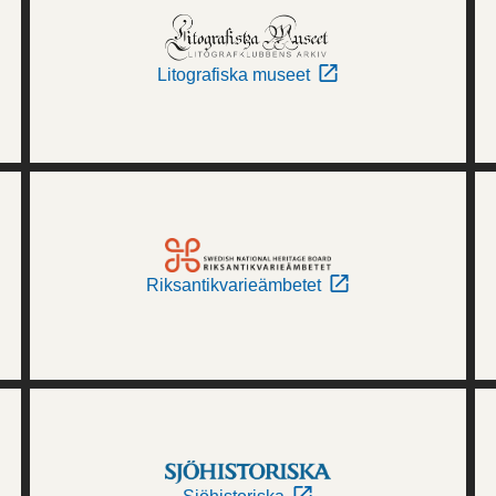
Litografiska museet
Riksantikvarieämbetet