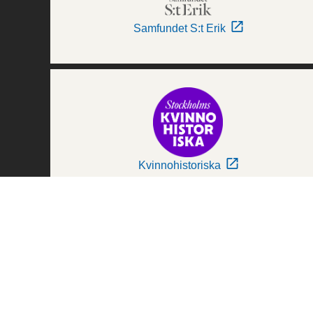
Samfundet S:t Erik
Kvinnohistoriska
Världskulturmuseerna