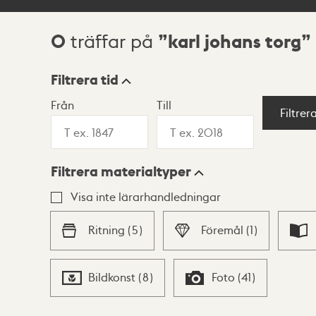
0
karl johans torg
träffar på
Sökresultat
Filtrera tid
Från
Till
Visningsläge
Filtrer
Filtrera materialtyper
Lista
Karta
Visa inte lärarhandledningar
Ritning
(
5
)
Föremål
(
1
)
Bildkonst
(
8
)
Foto
(
41
)