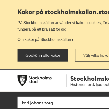
Kakor på stockholmskallan
.st
På Stockholmskällan använder vi kakor, cookies, för a
fungera på ett bra sätt för dig.
Om kakor på Stockholmskällan
Godkänn alla kakor
Välj vilka kak
Till
Till
Stockholmsk
navigationen
huvudinnehållet
Historia i ord, ljud oc
Sök
Fritextsök