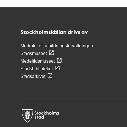
Kontakt
Stockholmskällan
Stockholmskällan drivs av
Medioteket, utbildningsförvaltningen
Stadsmuseet
Medeltidsmuseet
Stadsbiblioteket
Stadsarkivet