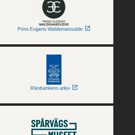
Prins Eugens Waldemarsudde
Riksbankens arkiv