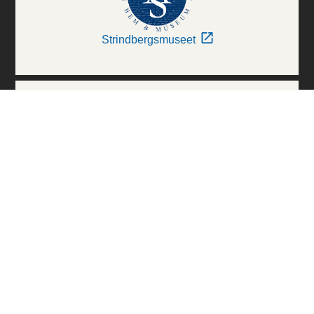
Strindbergsmuseet
Thielska Galleriet
Världskulturmuseerna