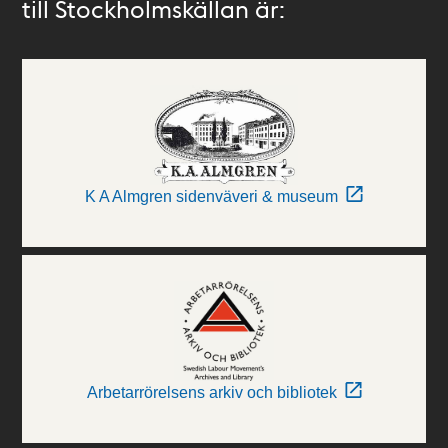
till Stockholmskällan är:
K A Almgren sidenväveri & museum
Arbetarrörelsens arkiv och bibliotek