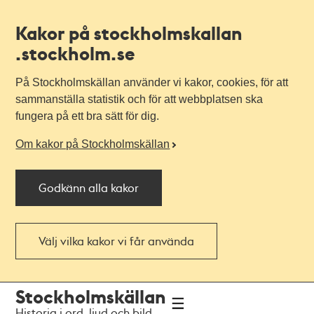
Kakor på stockholmskallan
.stockholm.se
På Stockholmskällan använder vi kakor, cookies, för att
sammanställa statistik och för att webbplatsen ska
fungera på ett bra sätt för dig.
Om kakor på Stockholmskällan
Godkänn alla kakor
Välj vilka kakor vi får använda
Till
Till
Stockholmskällan
navigationen
huvudinnehållet
Historia i ord, ljud och bild