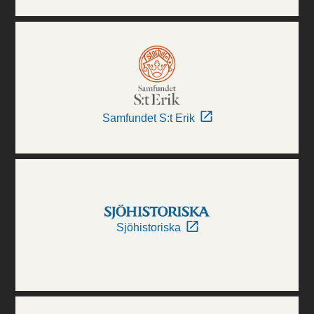
Samfundet S:t Erik
Sjöhistoriska