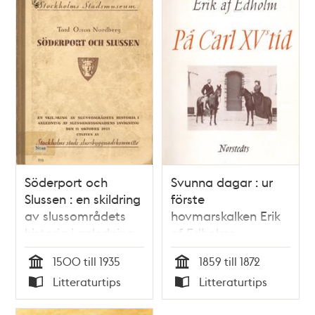
Söderport och
Svunna dagar : ur
Slussen : en skildring
förste
av slussområdets
hovmarskalken Erik
historia i anledning
af Edholms
av
dagböcker :
1500 till 1935
1859 till 1872
slussombyggnadens
tidsbilder från 1800-
Tid
Tid
Litteraturtips
Litteraturtips
invigning den 15
talet. På Carl XV:s
Typ
Typ
oktober 1935 / Tord
tid / utgivna av