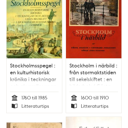
Stockholmsspegel :
Stockholm i närbild :
en kulturhistorisk
från stormaktstiden
krönika i teckningar
till sekelskiftet : en
och akvareller ur en
bilderbok / Gösta
bildskatt i
Selling
1760 till 1985
1600 till 1910
Stockholms
Tid
Tid
Litteraturtips
Litteraturtips
Stadsmuseums
Typ
Typ
gömmor / Rolf
Söderberg