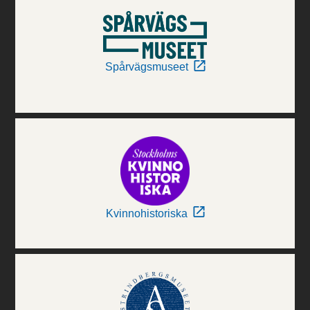
Spårvägsmuseet
Kvinnohistoriska