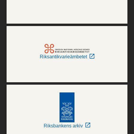
Riksantikvarieämbetet
Riksbankens arkiv