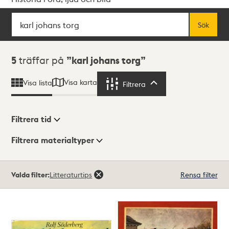
Sök
Fritextsök
Sök
Sökresultat
5
träffar på
karl johans torg
Visa karta
Visa lista
Filtrera
Filtrera
Filtrera tid
Filtrera materialtyper
Visningsläge
Totalt
Valda filter:
Litteraturtips
Rensa filter
5
träffar
Lista
Karta