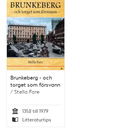
O:son Nordberg
hans son
Brunkeberg - och
torget som försvann
/ Stella Fare
1352 till 1979
Tid
Litteraturtips
Typ