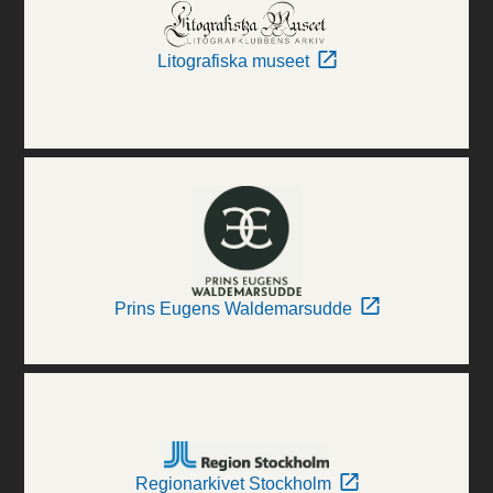
Litografiska museet
Prins Eugens Waldemarsudde
Regionarkivet Stockholm