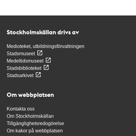
Kontakt
Stockholmskällan
Stockholmskällan drivs av
Medioteket, utbildningsförvaltningen
Stadsmuseet
Medeltidsmuseet
Stadsbiblioteket
Stadsarkivet
Om webbplatsen
Kontakta oss
Om Stockholmskällan
Tillgänglighetsredogörelse
Om kakor på webbplatsen