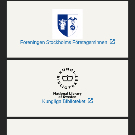
Föreningen Stockholms Företagsminnen
Kungliga Biblioteket