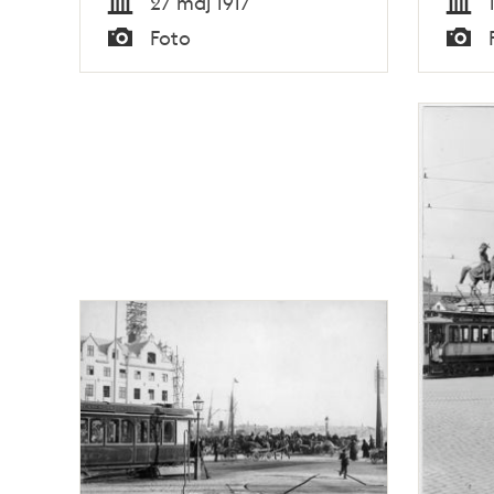
27 maj 1917
Tid
Tid
Foto
Typ
Typ