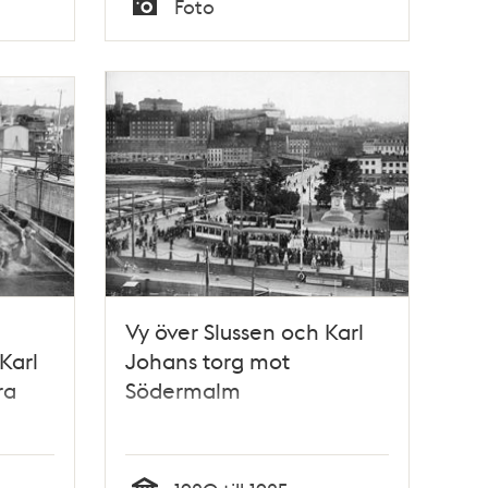
Foto
Typ
Vy över Slussen och Karl
Karl
Johans torg mot
ra
Södermalm