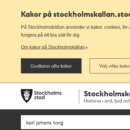
Kakor på stockholmskallan
.st
På Stockholmskällan använder vi kakor, cookies, för a
fungera på ett bra sätt för dig.
Om kakor på Stockholmskällan
Godkänn alla kakor
Välj vilka kak
Till
Till
Stockholmsk
navigationen
huvudinnehållet
Historia i ord, ljud oc
Sök
Fritextsök