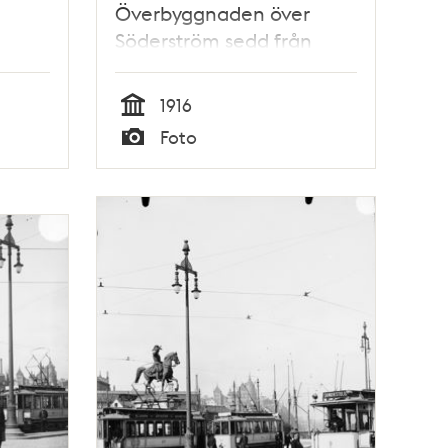
Överbyggnaden över
Söderström sedd från
väster
1916
Tid
Foto
Typ