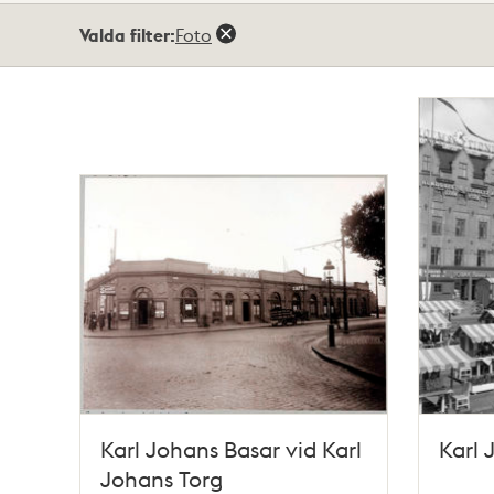
Totalt
Valda filter:
Foto
41
träffar
Karl Johans Basar vid Karl
Karl 
Johans Torg