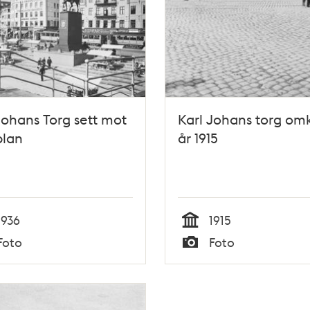
Johans Torg sett mot
Karl Johans torg om
plan
år 1915
1936
1915
Tid
Foto
Foto
Typ