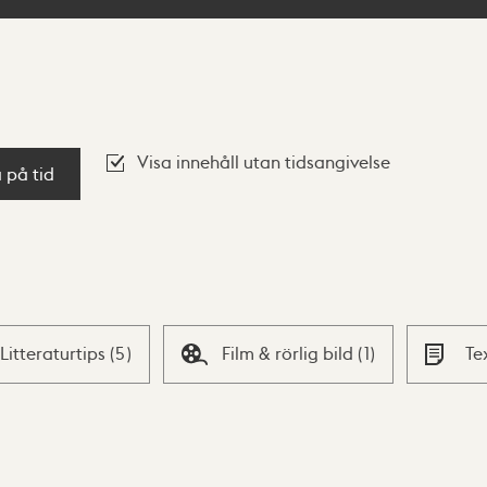
Visa innehåll utan tidsangivelse
a på tid
Litteraturtips
(
5
)
Film & rörlig bild
(
1
)
Te