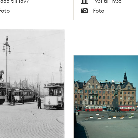
1885 till 1897
1931 till 1935
Tid
Foto
Foto
Typ