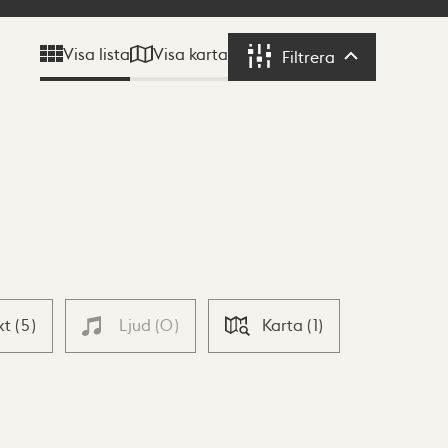
Visa karta
Visa lista
Filtrera
Filtrera
xt
(
5
)
Ljud
(
0
)
Karta
(
1
)