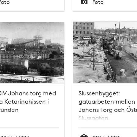
Foto
Foto
Typ
XIV Johans torg med
Slussenbygget:
 Katarinahissen i
gatuarbeten mellan 
runden
Johans Torg och Öst
Slussgatan,