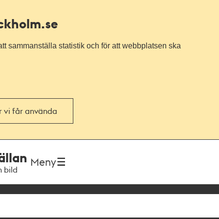
ockholm.se
tt sammanställa statistik och för att webbplatsen ska
or vi får använda
ällan
Meny
h bild