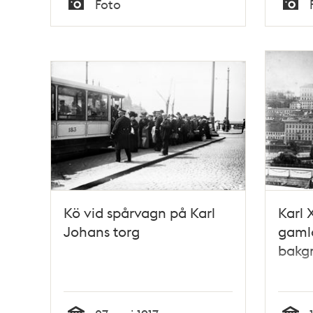
Foto
Typ
Typ
Kö vid spårvagn på Karl
Karl 
Johans torg
gamla
bakg