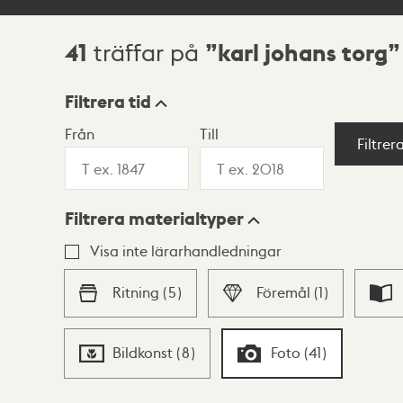
41
karl johans torg
träffar på
Sökresultat
Filtrera tid
Från
Till
Visningsläge
Filtrer
Filtrera materialtyper
Lista
Karta
Visa inte lärarhandledningar
Ritning
(
5
)
Föremål
(
1
)
Bildkonst
(
8
)
Foto
(
41
)