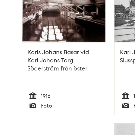
Karls Johans Basar vid
Karl 
Karl Johans Torg.
Sluss
Söderström från öster
1916
Tid
Tid
Foto
Typ
Typ