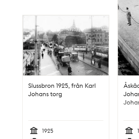
Slussbron 1925, från Karl
Åskåd
Johans torg
Johan
Johan
1925
Tid
Tid