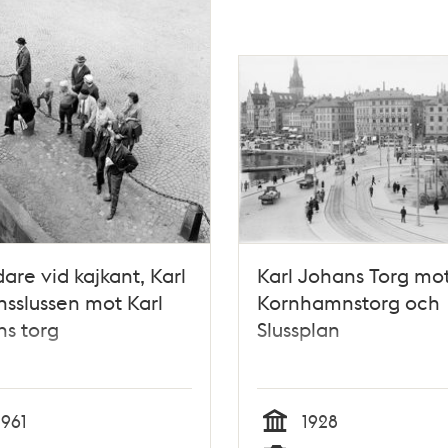
are vid kajkant, Karl
Karl Johans Torg mo
sslussen mot Karl
Kornhamnstorg och
s torg
Slussplan
1961
1928
Tid