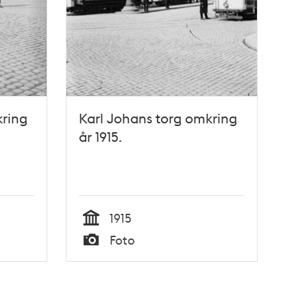
kring
Karl Johans torg omkring
år 1915.
1915
Tid
Foto
Typ