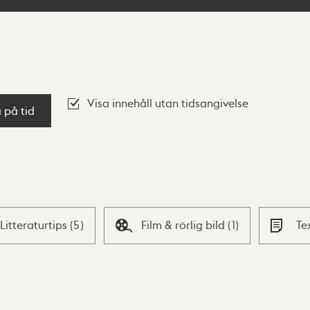
Visa innehåll utan tidsangivelse
a på tid
Litteraturtips
(
5
)
Film & rörlig bild
(
1
)
Te