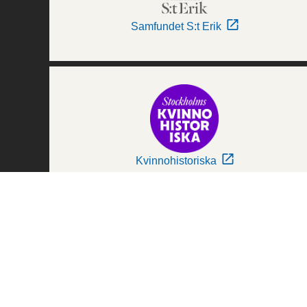
Samfundet S:t Erik
Kvinnohistoriska
Världskulturmuseerna