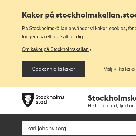
Kakor på stockholmskallan
.st
På Stockholmskällan använder vi kakor, cookies, för a
fungera på ett bra sätt för dig.
Om kakor på Stockholmskällan
Godkänn alla kakor
Välj vilka kak
Till
Till
Stockholmsk
navigationen
huvudinnehållet
Historia i ord, ljud oc
Sök
Fritextsök