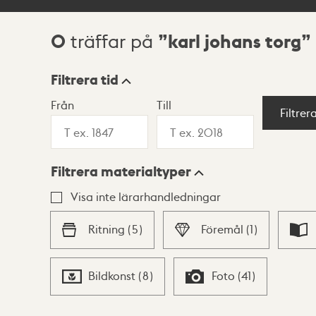
0
karl johans torg
träffar på
Sökresultat
Filtrera tid
Från
Till
Visningsläge
Filtrer
Filtrera materialtyper
Lista
Karta
Visa inte lärarhandledningar
Ritning
(
5
)
Föremål
(
1
)
Bildkonst
(
8
)
Foto
(
41
)