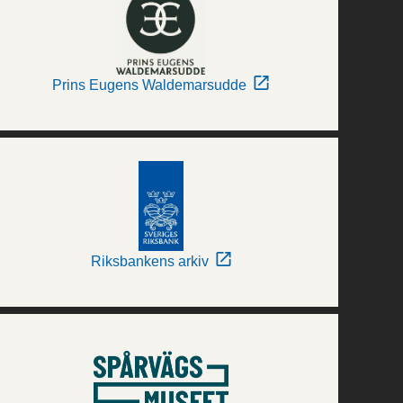
Prins Eugens Waldemarsudde
Riksbankens arkiv