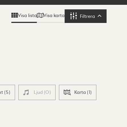
Visa karta
Visa lista
Filtrera
Filtrera
xt
(
5
)
Ljud
(
0
)
Karta
(
1
)