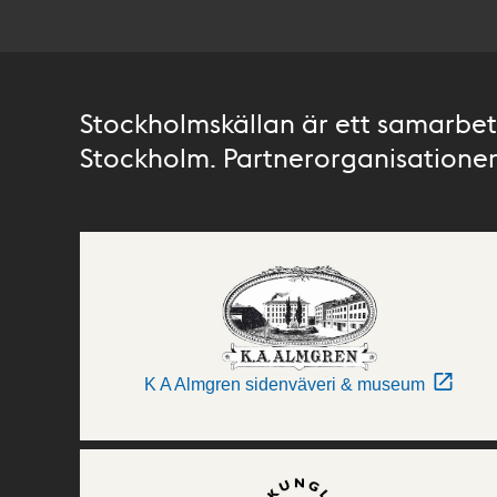
Stockholmskällan är ett samarbete
Stockholm. Partnerorganisationer 
K A Almgren sidenväveri & museum