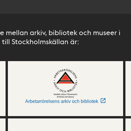
 mellan arkiv, bibliotek och museer i
till Stockholmskällan är:
Arbetarrörelsens arkiv och bibliotek