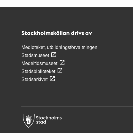
Kontakt
Stockholmskällan
Stockholmskällan drivs av
Medioteket, utbildningsförvaltningen
Stadsmuseet
Medeltidsmuseet
Stadsbiblioteket
Stadsarkivet