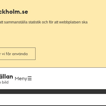
ockholm.se
tt sammanställa statistik och för att webbplatsen ska
or vi får använda
ällan
Meny
h bild