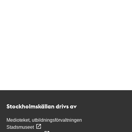
Kontakt
Stockholmskällan
Stockholmskällan drivs av
Medioteket, utbildningsförvaltningen
Stadsmuseet