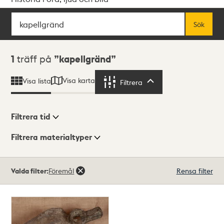
Sök
Fritextsök
Sök
Sökresultat
1
träff på
kapellgränd
Visa karta
Visa lista
Filtrera
Filtrera
Filtrera tid
Filtrera materialtyper
Visningsläge
Totalt
Valda filter:
Föremål
Rensa filter
1
träffar
Lista
Karta