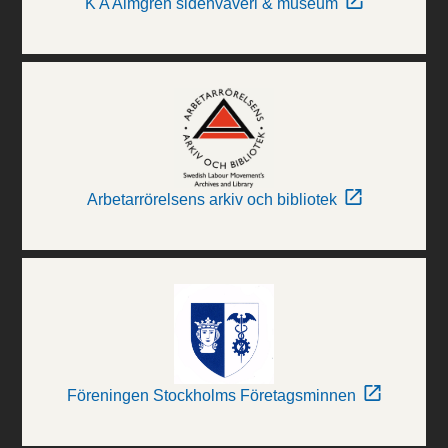
K A Almgren sidenväveri & museum
Arbetarrörelsens arkiv och bibliotek
Föreningen Stockholms Företagsminnen