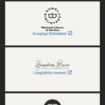
Kungliga Biblioteket
Litografiska museet