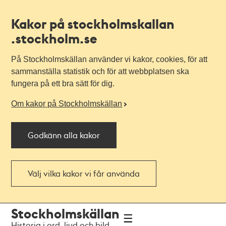
Kakor på stockholmskallan
.stockholm.se
På Stockholmskällan använder vi kakor, cookies, för att
sammanställa statistik och för att webbplatsen ska
fungera på ett bra sätt för dig.
Om kakor på Stockholmskällan
Godkänn alla kakor
Välj vilka kakor vi får använda
Till
Till
Stockholmskällan
navigationen
huvudinnehållet
Historia i ord, ljud och bild