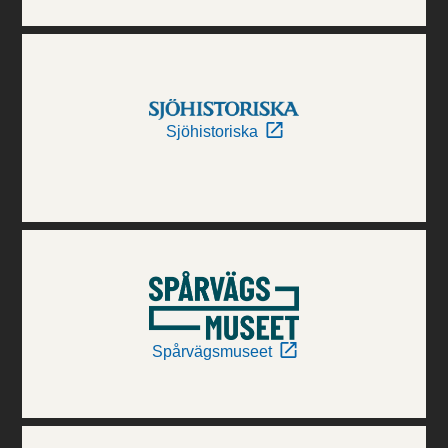
Sjöhistoriska
Spårvägsmuseet