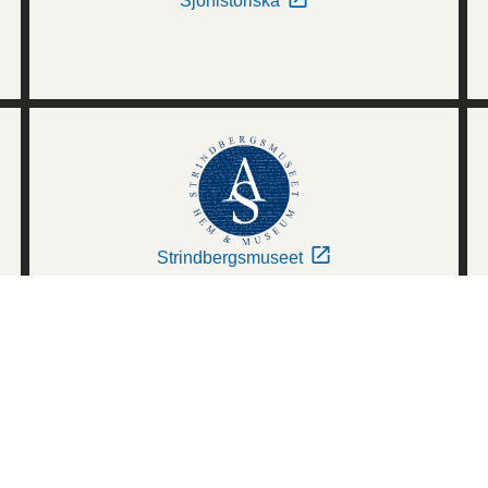
Sjöhistoriska
Strindbergsmuseet