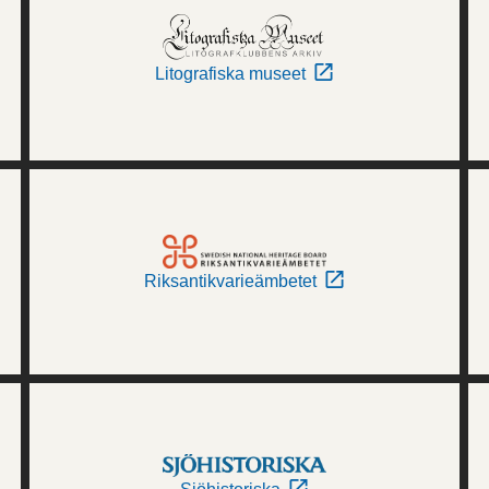
Litografiska museet
Riksantikvarieämbetet