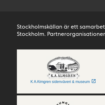
Stockholmskällan är ett samarbete
Stockholm. Partnerorganisationer 
K A Almgren sidenväveri & museum