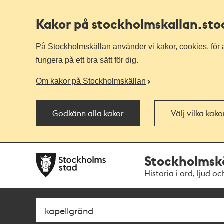
Kakor på stockholmskallan
.st
På Stockholmskällan använder vi kakor, cookies, för a
fungera på ett bra sätt för dig.
Om kakor på Stockholmskällan
Godkänn alla kakor
Välj vilka kak
Till
Till
Stockholmsk
navigationen
huvudinnehållet
Historia i ord, ljud oc
Sök
Fritextsök