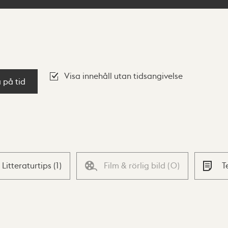
Visa innehåll utan tidsangivelse
a på tid
Litteraturtips
(
1
)
Film & rörlig bild
(
0
)
T