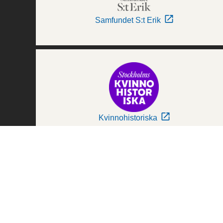
Samfundet S:t Erik
Kvinnohistoriska
Världskulturmuseerna