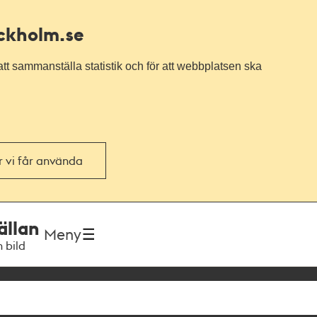
ockholm.se
tt sammanställa statistik och för att webbplatsen ska
or vi får använda
ällan
Meny
h bild