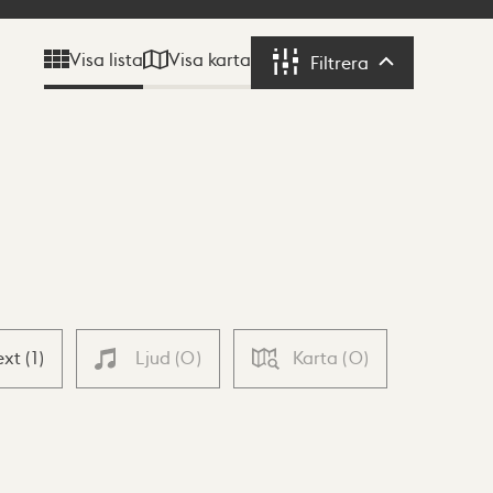
Visa karta
Visa lista
Filtrera
Filtrera
ext
(
1
)
Ljud
(
0
)
Karta
(
0
)