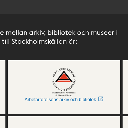
 mellan arkiv, bibliotek och museer i
till Stockholmskällan är:
Arbetarrörelsens arkiv och bibliotek