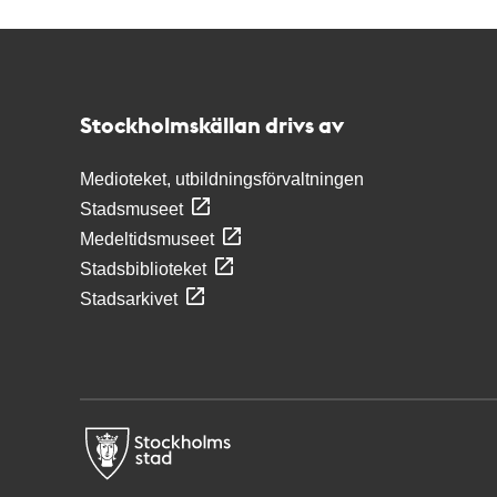
Kontakt
Stockholmskällan
Stockholmskällan drivs av
Medioteket, utbildningsförvaltningen
Stadsmuseet
Medeltidsmuseet
Stadsbiblioteket
Stadsarkivet