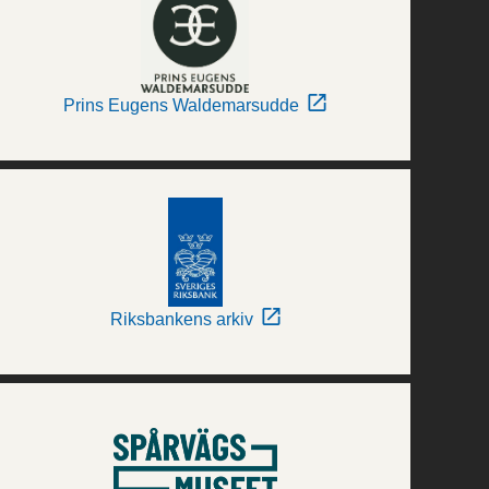
Prins Eugens Waldemarsudde
Riksbankens arkiv