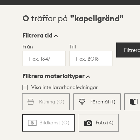
0
kapellgränd
träffar på
Sökresultat
Filtrera tid
Från
Till
Visningsläge
Filtrer
Filtrera materialtyper
Lista
Karta
Visa inte lärarhandledningar
Ritning
(
0
)
Föremål
(
1
)
Bildkonst
(
0
)
Foto
(
4
)