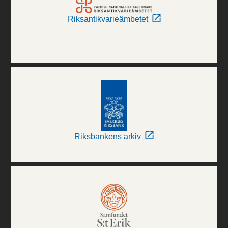
Riksantikvarieämbetet
Riksbankens arkiv