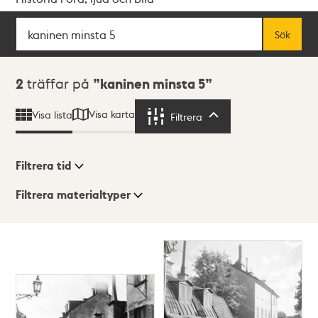
Sök
Fritextsök
Sök
Sökresultat
2
träffar på
kaninen minsta 5
Visa karta
Visa lista
Filtrera
Filtrera
Filtrera tid
Filtrera materialtyper
Visningsläge
Totalt
2
träffar
Lista
Karta