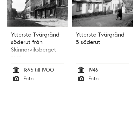
Yttersta Tvärgränd
Yttersta Tvärgränd
söderut från
5 söderut
Skinnarviksberget
mot
Brännkyrkagatan.
1895 till 1900
1946
Huset i fonden
Tid
Tid
Foto
Foto
ligger mitt i blivande
Typ
Typ
Ringvägen. T.h.
Yttersta Tvärgränd
2-10