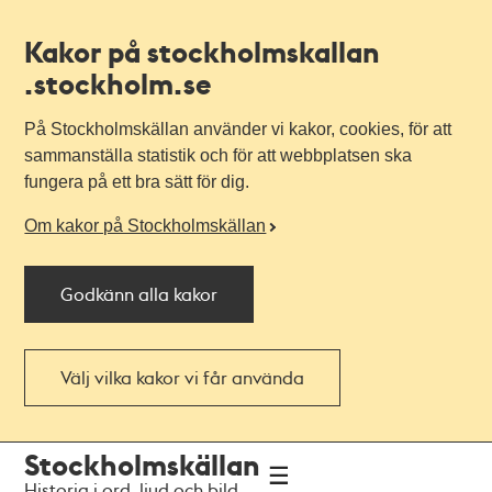
Kakor på stockholmskallan
.stockholm.se
På Stockholmskällan använder vi kakor, cookies, för att
sammanställa statistik och för att webbplatsen ska
fungera på ett bra sätt för dig.
Om kakor på Stockholmskällan
Godkänn alla kakor
Välj vilka kakor vi får använda
Till
Till
Stockholmskällan
navigationen
huvudinnehållet
Historia i ord, ljud och bild