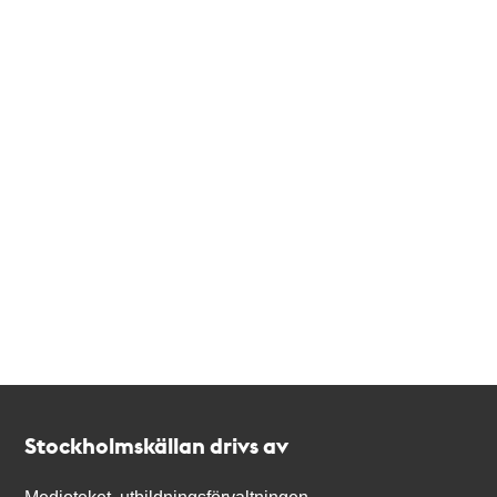
Kontakt
Stockholmskällan
Stockholmskällan drivs av