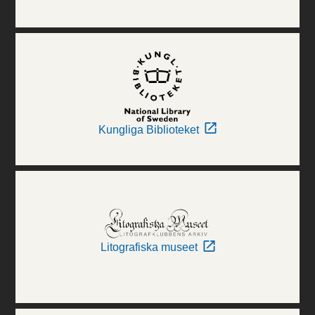
Kungliga Biblioteket
Litografiska museet