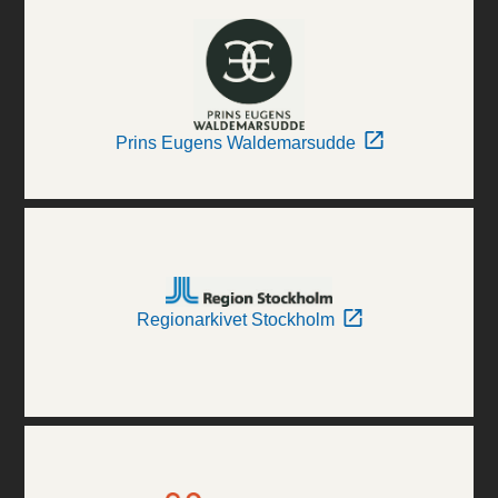
Prins Eugens Waldemarsudde
Regionarkivet Stockholm