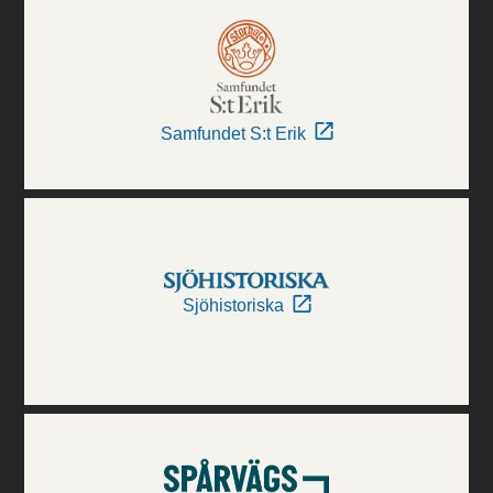
Samfundet S:t Erik
Sjöhistoriska