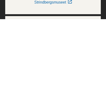
Strindbergsmuseet
Thielska Galleriet
Världskulturmuseerna