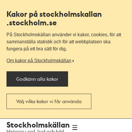
Kakor på stockholmskallan
.stockholm.se
På Stockholmskällan använder vi kakor, cookies, för att
sammanställa statistik och för att webbplatsen ska
fungera på ett bra sätt för dig.
Om kakor på Stockholmskällan
Godkänn alla kakor
Välj vilka kakor vi får använda
Till
Till
Stockholmskällan
navigationen
huvudinnehållet
Historia i ord, ljud och bild