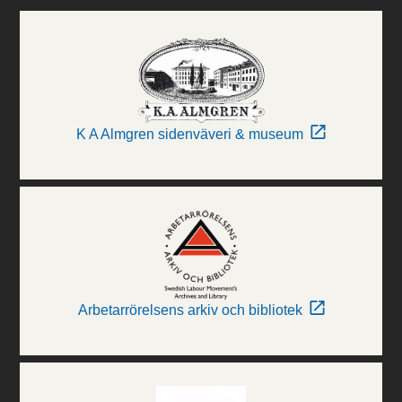
K A Almgren sidenväveri & museum
Arbetarrörelsens arkiv och bibliotek