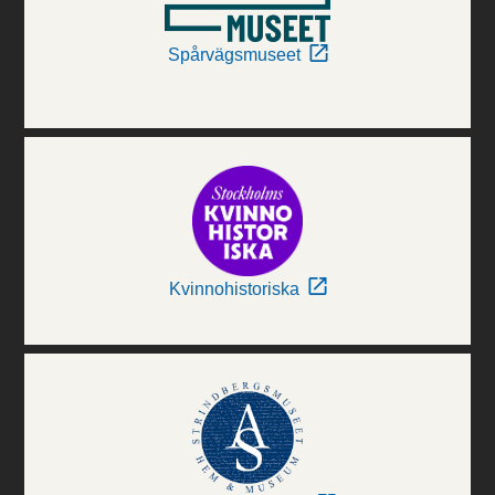
Spårvägsmuseet
Kvinnohistoriska