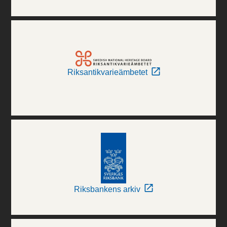
Riksantikvarieämbetet
Riksbankens arkiv