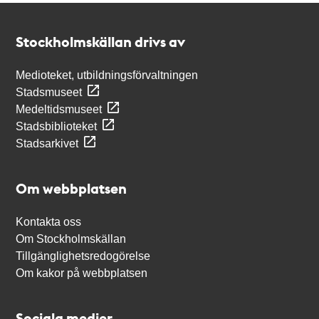
Kontakt
Stockholmskällan
Stockholmskällan drivs av
Medioteket, utbildningsförvaltningen
Stadsmuseet
Medeltidsmuseet
Stadsbiblioteket
Stadsarkivet
Om webbplatsen
Kontakta oss
Om Stockholmskällan
Tillgänglighetsredogörelse
Om kakor på webbplatsen
Sociala medier