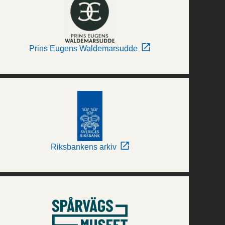
Prins Eugens Waldemarsudde
Riksbankens arkiv