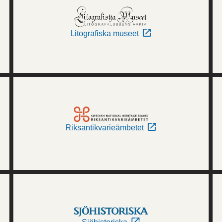
Litografiska museet
Riksantikvarieämbetet