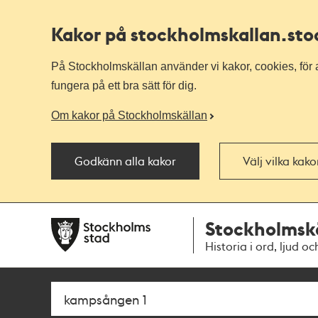
Kakor på stockholmskallan
.st
På Stockholmskällan använder vi kakor, cookies, för a
fungera på ett bra sätt för dig.
Om kakor på Stockholmskällan
Godkänn alla kakor
Välj vilka kak
Till
Till
Stockholmsk
navigationen
huvudinnehållet
Historia i ord, ljud oc
Sök
Fritextsök