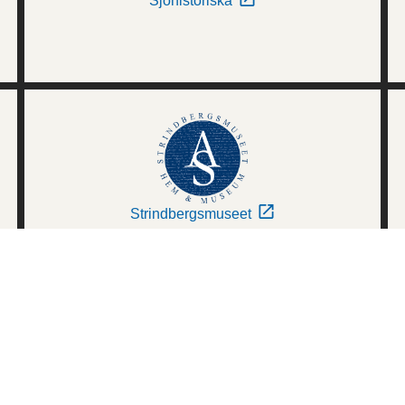
Sjöhistoriska
Strindbergsmuseet