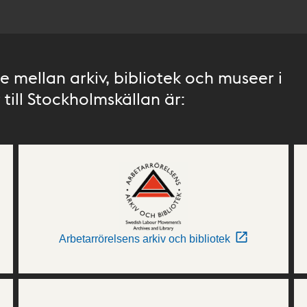
 mellan arkiv, bibliotek och museer i
till Stockholmskällan är:
Arbetarrörelsens arkiv och bibliotek