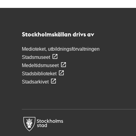
Kontakt
Stockholmskällan
Stockholmskällan drivs av
Medioteket, utbildningsförvaltningen
Stadsmuseet
Medeltidsmuseet
Stadsbiblioteket
Stadsarkivet