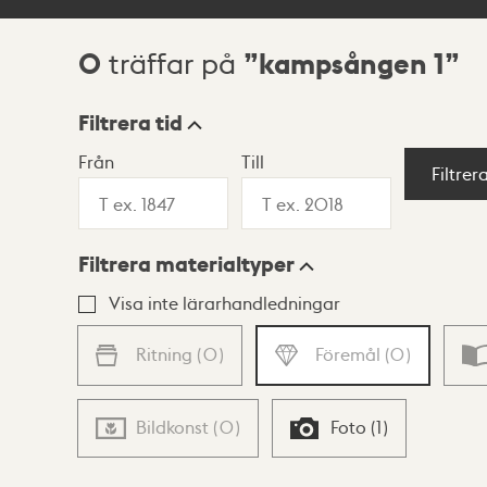
0
kampsången 1
träffar på
Sökresultat
Filtrera tid
Från
Till
Visningsläge
Filtrer
Filtrera materialtyper
Lista
Karta
Visa inte lärarhandledningar
Ritning
(
0
)
Föremål
(
0
)
Bildkonst
(
0
)
Foto
(
1
)