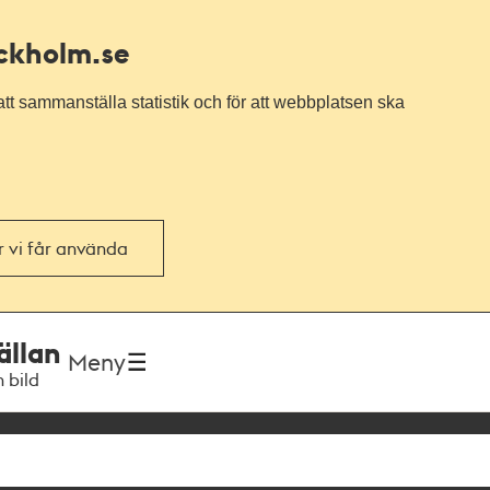
ockholm.se
tt sammanställa statistik och för att webbplatsen ska
or vi får använda
ällan
Meny
h bild