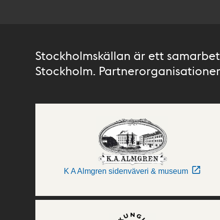
Stockholmskällan är ett samarbete
Stockholm. Partnerorganisationer 
K A Almgren sidenväveri & museum