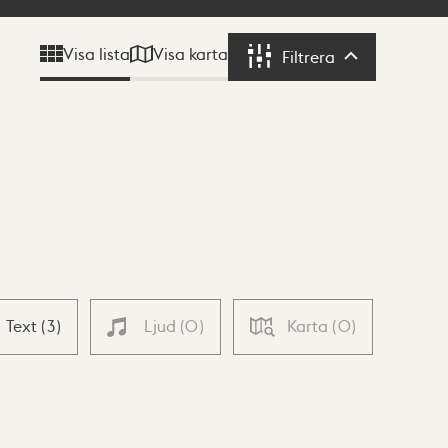
Visa karta
Visa lista
Filtrera
Filtrera
Text
(
3
)
Ljud
(
0
)
Karta
(
0
)