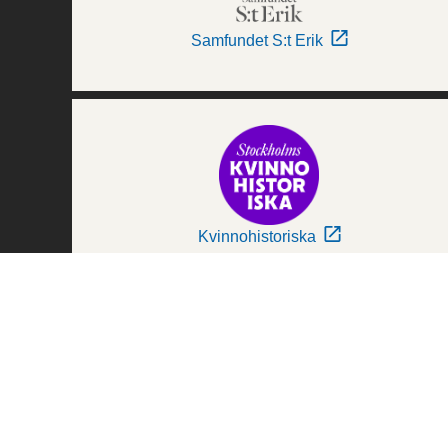
Samfundet S:t Erik
Kvinnohistoriska
Världskulturmuseerna