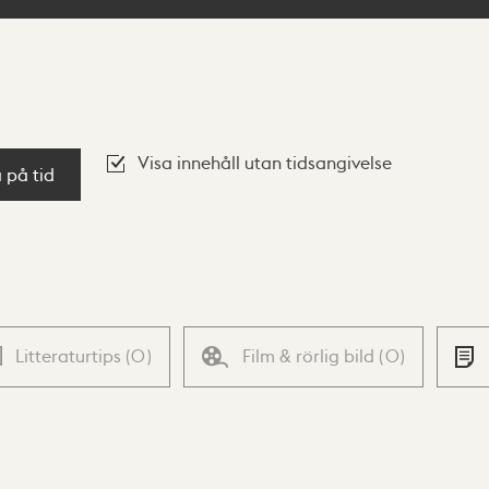
Visa innehåll utan tidsangivelse
a på tid
Litteraturtips
(
0
)
Film & rörlig bild
(
0
)