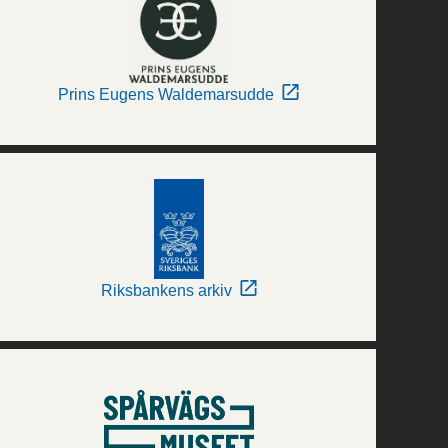
Prins Eugens Waldemarsudde
Riksbankens arkiv