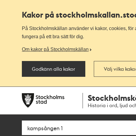
Kakor på stockholmskallan
.st
På Stockholmskällan använder vi kakor, cookies, för a
fungera på ett bra sätt för dig.
Om kakor på Stockholmskällan
Godkänn alla kakor
Välj vilka kak
Till
Till
Stockholmsk
navigationen
huvudinnehållet
Historia i ord, ljud oc
Sök
Fritextsök