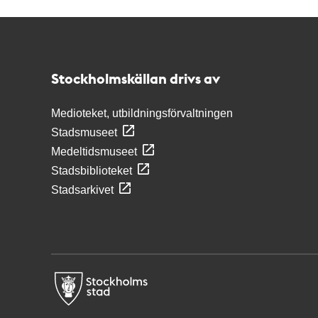
Kontakt
Stockholmskällan
Stockholmskällan drivs av
Medioteket, utbildningsförvaltningen
Stadsmuseet
Medeltidsmuseet
Stadsbiblioteket
Stadsarkivet