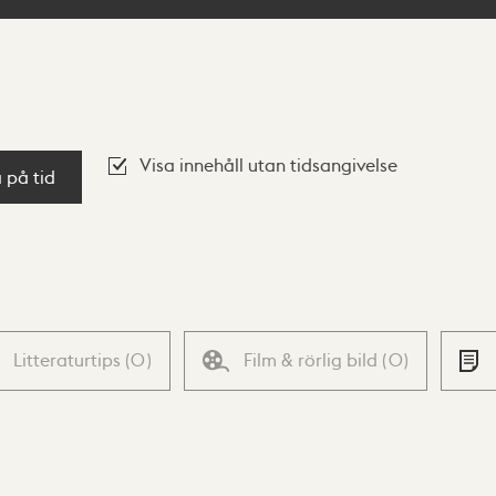
Visa innehåll utan tidsangivelse
a på tid
Litteraturtips
(
0
)
Film & rörlig bild
(
0
)