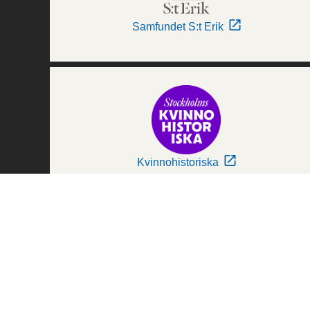
Samfundet S:t Erik
Kvinnohistoriska
Världskulturmuseerna