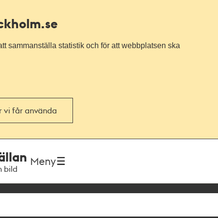
ockholm.se
tt sammanställa statistik och för att webbplatsen ska
or vi får använda
ällan
Meny
h bild