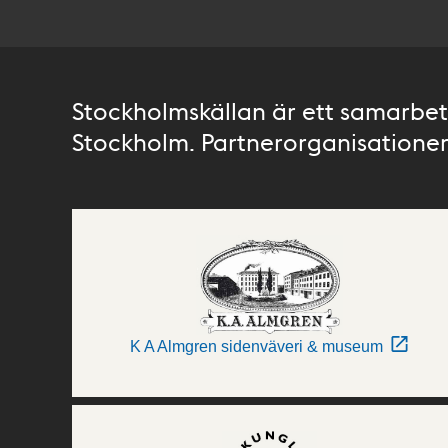
Stockholmskällan är ett samarbete
Stockholm. Partnerorganisationer 
K A Almgren sidenväveri & museum