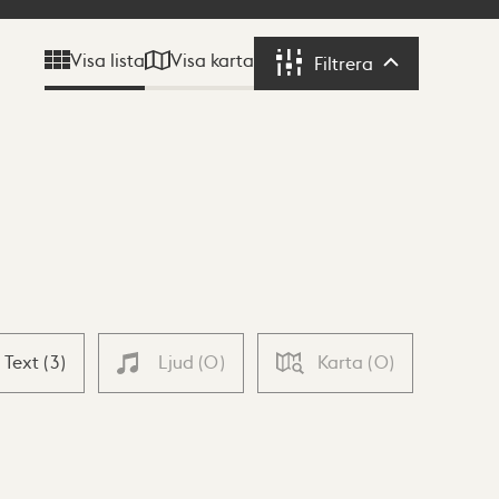
Visa karta
Visa lista
Filtrera
Filtrera
Text
(
3
)
Ljud
(
0
)
Karta
(
0
)