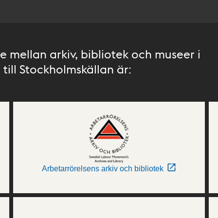
 mellan arkiv, bibliotek och museer i
till Stockholmskällan är:
Arbetarrörelsens arkiv och bibliotek