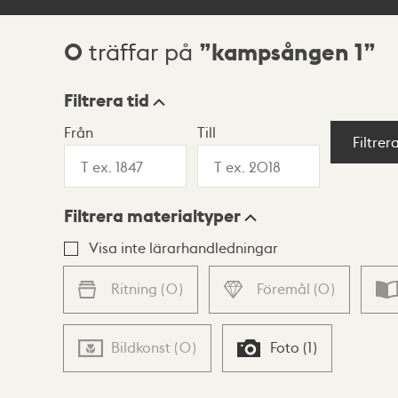
0
kampsången 1
träffar på
Sökresultat
Filtrera tid
Från
Till
Visningsläge
Filtrer
Filtrera materialtyper
Lista
Karta
Visa inte lärarhandledningar
Ritning
(
0
)
Föremål
(
0
)
Bildkonst
(
0
)
Foto
(
1
)