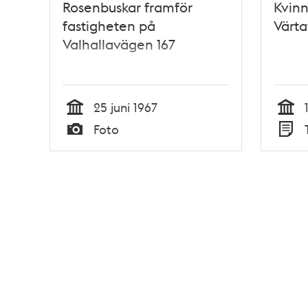
Rosenbuskar framför
Kvinn
fastigheten på
Värt
Valhallavägen 167
25 juni 1967
Tid
Tid
Foto
Typ
Typ