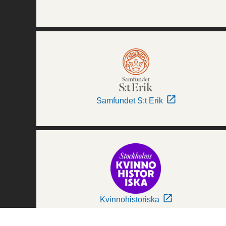
Samfundet S:t Erik
Kvinnohistoriska