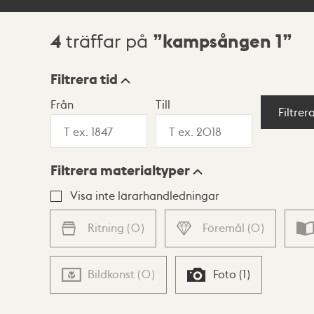
4
kampsången 1
träffar på
Sökresultat
Filtrera tid
Från
Till
Visningsläge
Filtrer
Filtrera materialtyper
Lista
Karta
Visa inte lärarhandledningar
Ritning
(
0
)
Föremål
(
0
)
Bildkonst
(
0
)
Foto
(
1
)