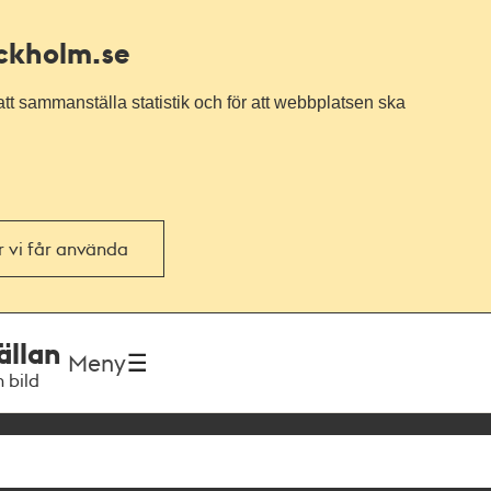
ockholm.se
tt sammanställa statistik och för att webbplatsen ska
or vi får använda
ällan
Meny
h bild