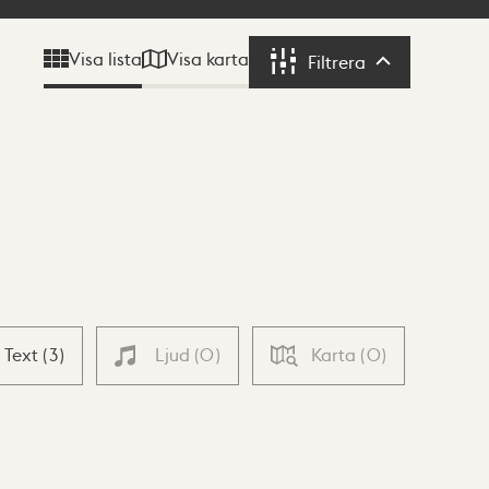
Visa karta
Visa lista
Filtrera
Filtrera
Text
(
3
)
Ljud
(
0
)
Karta
(
0
)