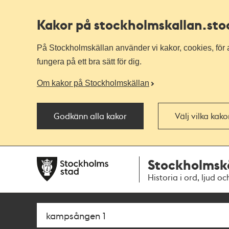
Kakor på stockholmskallan
.st
På Stockholmskällan använder vi kakor, cookies, för a
fungera på ett bra sätt för dig.
Om kakor på Stockholmskällan
Godkänn alla kakor
Välj vilka kak
Till
Till
Stockholmsk
navigationen
huvudinnehållet
Historia i ord, ljud oc
Sök
Fritextsök