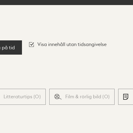
Visa innehåll utan tidsangivelse
a på tid
Litteraturtips
(
0
)
Film & rörlig bild
(
0
)