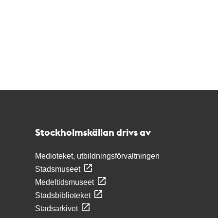
Kontakt
Stockholmskällan
Stockholmskällan drivs av
Medioteket, utbildningsförvaltningen
Stadsmuseet
Medeltidsmuseet
Stadsbiblioteket
Stadsarkivet