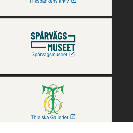
Riksbankens arkiv
Spårvägsmuseet
Thielska Galleriet