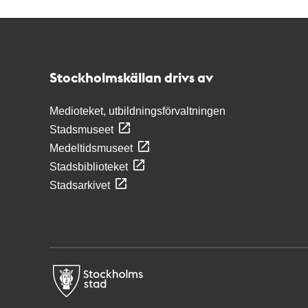
Kontakt
Stockholmskällan
Stockholmskällan drivs av
Medioteket, utbildningsförvaltningen
Stadsmuseet
Medeltidsmuseet
Stadsbiblioteket
Stadsarkivet