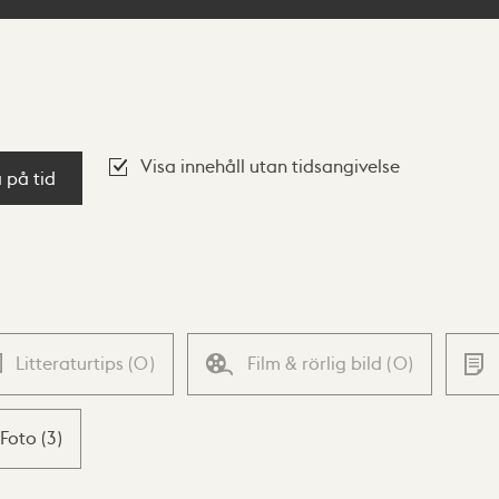
Visa innehåll utan tidsangivelse
a på tid
Litteraturtips
(
0
)
Film & rörlig bild
(
0
)
Foto
(
3
)