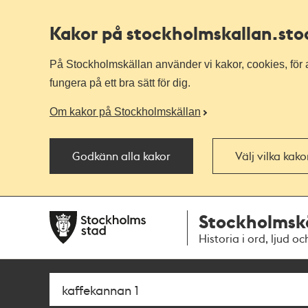
Kakor på stockholmskallan
.st
På Stockholmskällan använder vi kakor, cookies, för a
fungera på ett bra sätt för dig.
Om kakor på Stockholmskällan
Godkänn alla kakor
Välj vilka kak
Till
Till
Stockholmsk
navigationen
huvudinnehållet
Historia i ord, ljud oc
Sök
Fritextsök