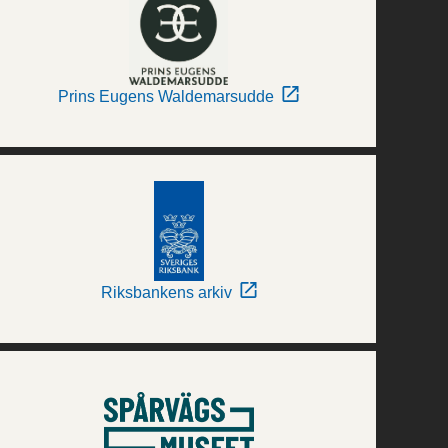
Prins Eugens Waldemarsudde
Riksbankens arkiv