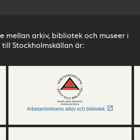
 mellan arkiv, bibliotek och museer i
till Stockholmskällan är:
Arbetarrörelsens arkiv och bibliotek