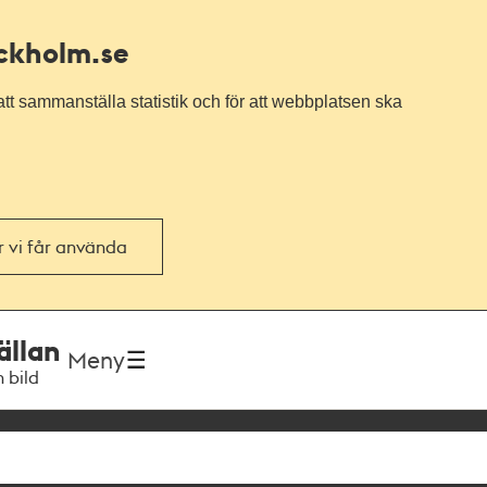
ockholm.se
tt sammanställa statistik och för att webbplatsen ska
or vi får använda
ällan
Meny
h bild