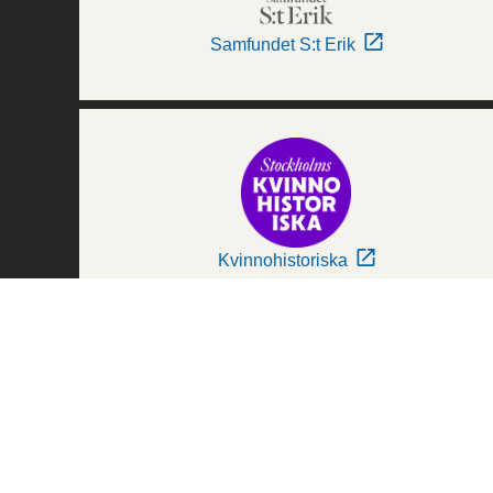
Samfundet S:t Erik
Kvinnohistoriska
Världskulturmuseerna