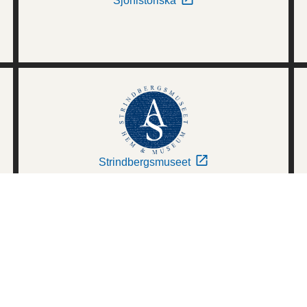
Sjöhistoriska
Strindbergsmuseet