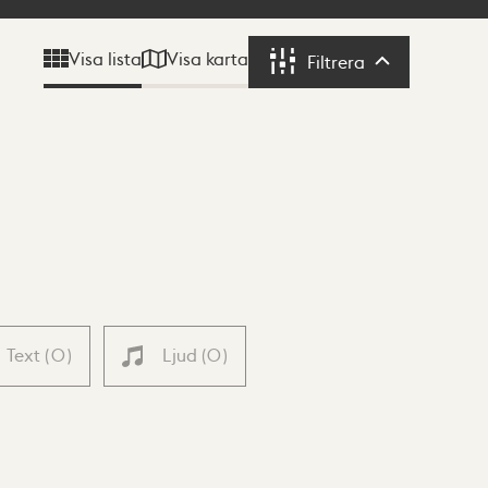
Visa karta
Visa lista
Filtrera
Filtrera
Text
(
0
)
Ljud
(
0
)