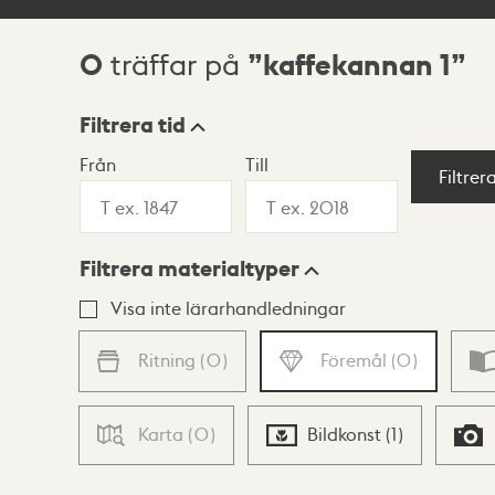
0
kaffekannan 1
träffar på
Sökresultat
Filtrera tid
Från
Till
Visningsläge
Filtrer
Filtrera materialtyper
Lista
Karta
Visa inte lärarhandledningar
Ritning
(
0
)
Föremål
(
0
)
Karta
(
0
)
Bildkonst
(
1
)