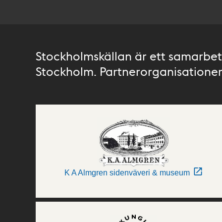
Stockholmskällan är ett samarbete
Stockholm. Partnerorganisationer 
K A Almgren sidenväveri & museum