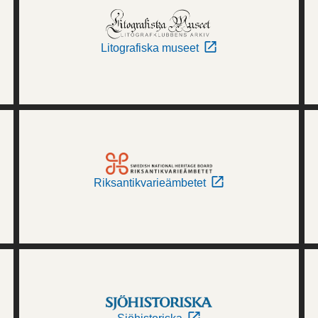
Litografiska museet
Riksantikvarieämbetet