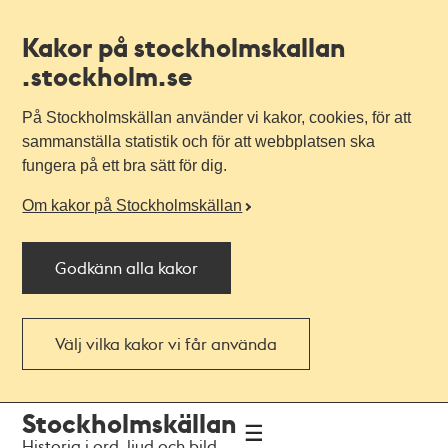
Kakor på stockholmskallan
.stockholm.se
På Stockholmskällan använder vi kakor, cookies, för att
sammanställa statistik och för att webbplatsen ska
fungera på ett bra sätt för dig.
Om kakor på Stockholmskällan
Godkänn alla kakor
Välj vilka kakor vi får använda
Till
Till
Stockholmskällan
navigationen
huvudinnehållet
Historia i ord, ljud och bild