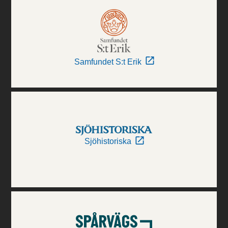
Samfundet S:t Erik
Sjöhistoriska