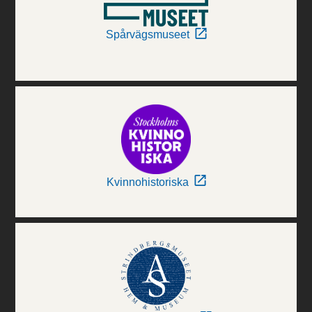
Spårvägsmuseet
Kvinnohistoriska