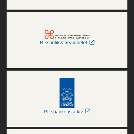
Riksantikvarieämbetet
Riksbankens arkiv