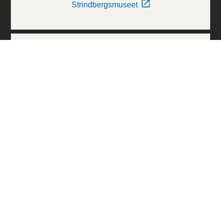
Strindbergsmuseet
Thielska Galleriet
Världskulturmuseerna