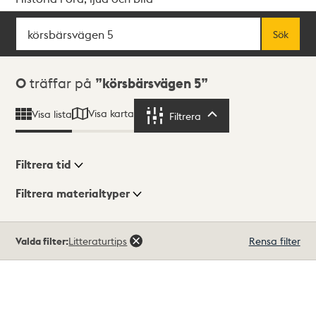
Sök
Fritextsök
Sök
Sökresultat
0
träffar på
körsbärsvägen 5
Visa karta
Visa lista
Filtrera
Filtrera
Filtrera tid
Filtrera materialtyper
Visningsläge
Totalt
Valda filter:
Litteraturtips
Rensa filter
0
träffar
Lista
Karta