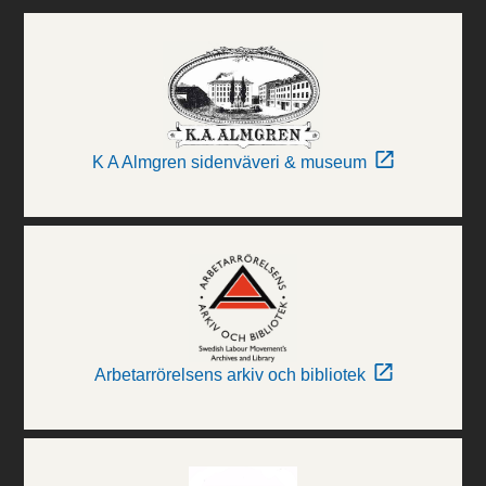
K A Almgren sidenväveri & museum
Arbetarrörelsens arkiv och bibliotek