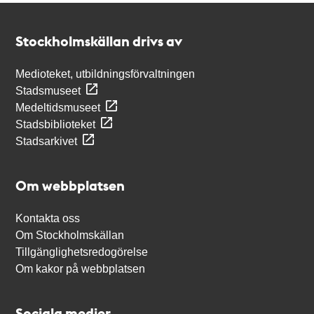
Kontakt
Stockholmskällan
Stockholmskällan drivs av
Medioteket, utbildningsförvaltningen
Stadsmuseet
Medeltidsmuseet
Stadsbiblioteket
Stadsarkivet
Om webbplatsen
Kontakta oss
Om Stockholmskällan
Tillgänglighetsredogörelse
Om kakor på webbplatsen
Sociala medier