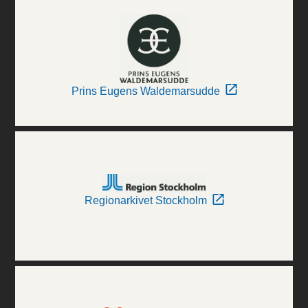
Prins Eugens Waldemarsudde
Regionarkivet Stockholm