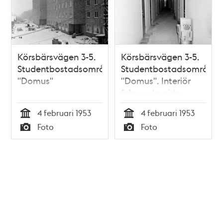
Körsbärsvägen 3-5.
Körsbärsvägen 3-5.
Studentbostadsområdet
Studentbostadsområdet
"Domus"
"Domus". Interiör
från en korridor
4 februari 1953
4 februari 1953
Tid
Tid
Foto
Foto
Typ
Typ