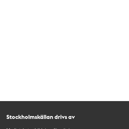
Kontakt
Stockholmskällan
Stockholmskällan drivs av