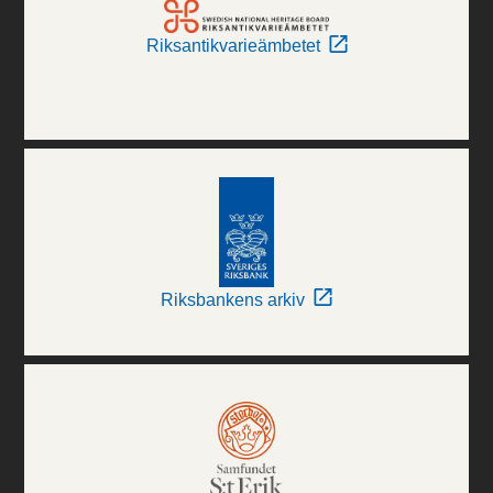
Riksantikvarieämbetet
Riksbankens arkiv