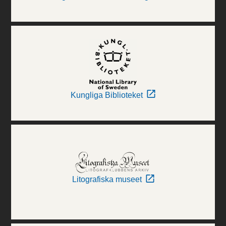
Kungliga Biblioteket
Litografiska museet