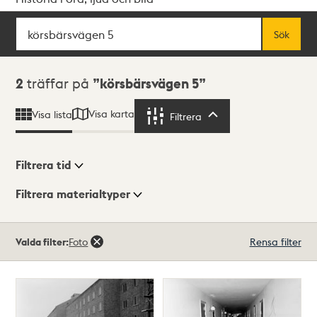
Sök
Fritextsök
Sök
Sökresultat
2
träffar på
körsbärsvägen 5
Visa karta
Visa lista
Filtrera
Filtrera
Filtrera tid
Filtrera materialtyper
Visningsläge
Totalt
Valda filter:
Foto
Rensa filter
2
träffar
Lista
Karta