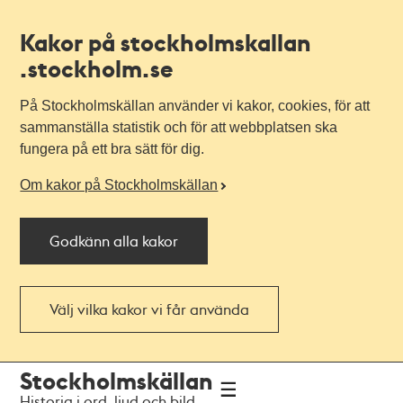
Kakor på stockholmskallan
.stockholm.se
På Stockholmskällan använder vi kakor, cookies, för att
sammanställa statistik och för att webbplatsen ska
fungera på ett bra sätt för dig.
Om kakor på Stockholmskällan
Godkänn alla kakor
Välj vilka kakor vi får använda
Till
Till
Stockholmskällan
navigationen
huvudinnehållet
Historia i ord, ljud och bild