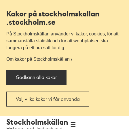
Kakor på stockholmskallan
.stockholm.se
På Stockholmskällan använder vi kakor, cookies, för att
sammanställa statistik och för att webbplatsen ska
fungera på ett bra sätt för dig.
Om kakor på Stockholmskällan
Godkänn alla kakor
Välj vilka kakor vi får använda
Till
Till
Stockholmskällan
navigationen
huvudinnehållet
Historia i ord, ljud och bild