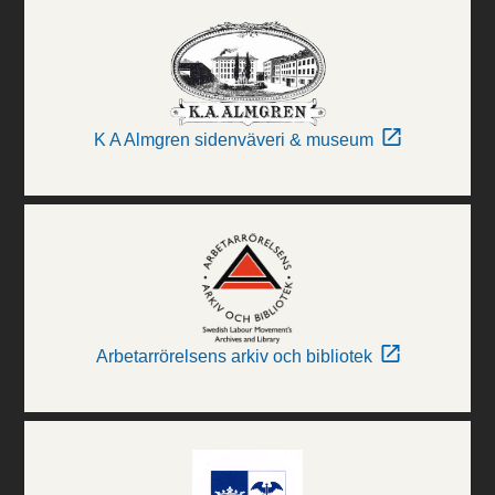
K A Almgren sidenväveri & museum
Arbetarrörelsens arkiv och bibliotek