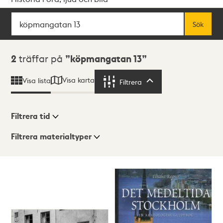
Sök
Fritextsök
Sök
Sökresultat
2
träffar på
köpmangatan 13
Visa karta
Visa lista
Filtrera
Filtrera
Filtrera tid
Filtrera materialtyper
Visningsläge
Totalt
2
träffar
Lista
Karta