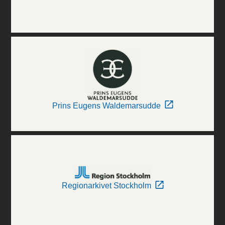
Prins Eugens Waldemarsudde
Regionarkivet Stockholm