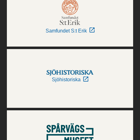
Samfundet S:t Erik
Sjöhistoriska