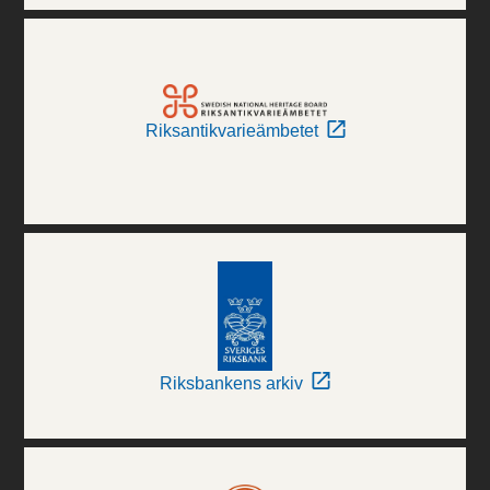
Riksantikvarieämbetet
Riksbankens arkiv