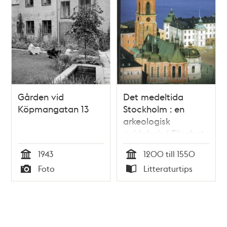
Gården vid
Det medeltida
Köpmangatan 13
Stockholm : en
arkeologisk
guidebok / Elisabet
Regner
1943
1200 till 1550
Tid
Tid
Foto
Litteraturtips
Typ
Typ