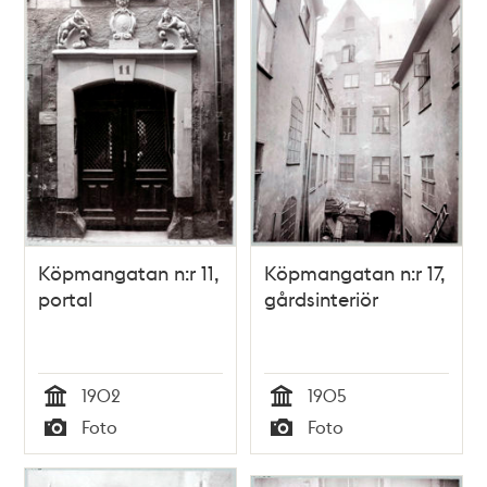
Köpmangatan n:r 11,
Köpmangatan n:r 17,
portal
gårdsinteriör
1902
1905
Tid
Tid
Foto
Foto
Typ
Typ