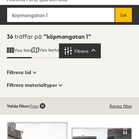
Sök
Fritextsök
Sök
Sökresultat
36
träffar på
köpmangatan 1
Visa karta
Visa lista
Filtrera
Filtrera
Filtrera tid
Filtrera materialtyper
Visningsläge
Totalt
Valda filter:
Foto
Rensa filter
36
träffar
Lista
Karta