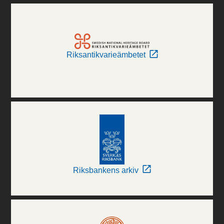
Riksantikvarieämbetet
Riksbankens arkiv