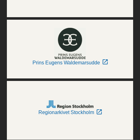
Prins Eugens Waldemarsudde
Regionarkivet Stockholm