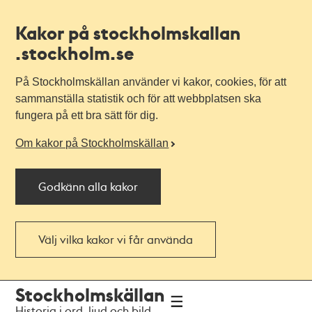
Kakor på stockholmskallan
.stockholm.se
På Stockholmskällan använder vi kakor, cookies, för att
sammanställa statistik och för att webbplatsen ska
fungera på ett bra sätt för dig.
Om kakor på Stockholmskällan
Godkänn alla kakor
Välj vilka kakor vi får använda
Till
Till
Stockholmskällan
navigationen
huvudinnehållet
Historia i ord, ljud och bild