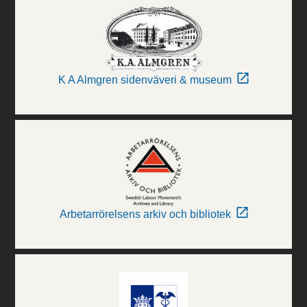
K A Almgren sidenväveri & museum
Arbetarrörelsens arkiv och bibliotek