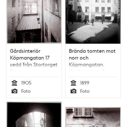
Gårdsinteriör
Brända tomten mot
Köpmangatan 17
norr och
sedd från Stortorget
Köpmangatan.
3
Kindstugatan 2
1905
1899
Tid
Tid
Foto
Foto
Typ
Typ