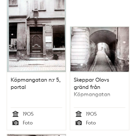
Köpmangatan n:r 5,
Skeppar Olovs
portal
gränd från
Köpmangatan
1905
1905
Tid
Tid
Foto
Foto
Typ
Typ