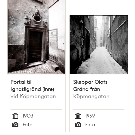
Portal till
Skeppar Olofs
Ignatiigränd (inre)
Gränd från
vid Köpmangatan
Köpmangatan
1903
1959
Tid
Tid
Foto
Foto
Typ
Typ