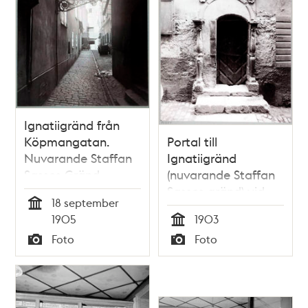
Ignatiigränd från
Köpmangatan.
Portal till
Nuvarande Staffan
Ignatiigränd
Sasses Gränd
(nuvarande Staffan
Sasses gränd) vid
18 september
Köpmangatan
Tid
1905
1903
Tid
Foto
Foto
Typ
Typ