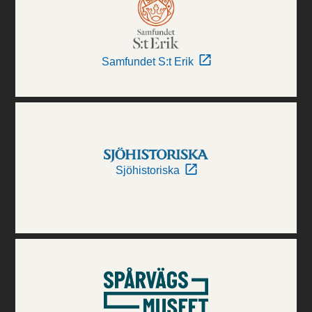
Samfundet S:t Erik
Sjöhistoriska