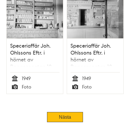
Speceriaffär Joh.
Speceriaffär Joh.
Ohlssons Eftr. i
Ohlssons Eftr. i
hörnet av
hörnet av
Baggensgatan 12
Baggensgatan 12
och Köpmangatan 1
och Köpmangatan 1
1949
1949
Tid
Tid
Foto
Foto
Typ
Typ
Nästa