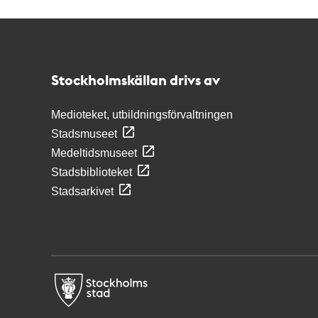
Kontakt
Stockholmskällan
Stockholmskällan drivs av
Medioteket, utbildningsförvaltningen
Stadsmuseet
Medeltidsmuseet
Stadsbiblioteket
Stadsarkivet