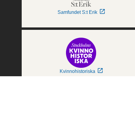
Samfundet S:t Erik
Kvinnohistoriska
Världskulturmuseerna