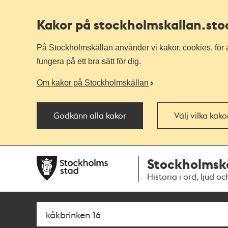
Kakor på stockholmskallan
.st
På Stockholmskällan använder vi kakor, cookies, för a
fungera på ett bra sätt för dig.
Om kakor på Stockholmskällan
Godkänn alla kakor
Välj vilka kak
Till
Till
Stockholmsk
navigationen
huvudinnehållet
Historia i ord, ljud oc
Sök
Fritextsök