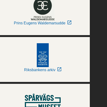
Prins Eugens Waldemarsudde
Riksbankens arkiv