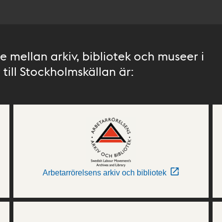
 mellan arkiv, bibliotek och museer i
till Stockholmskällan är:
Arbetarrörelsens arkiv och bibliotek