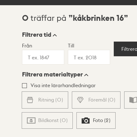
0
kåkbrinken 16
träffar på
Sökresultat
Filtrera tid
Från
Till
Visningsläge
Filtrer
Filtrera materialtyper
Lista
Karta
Visa inte lärarhandledningar
Ritning
(
0
)
Föremål
(
0
)
Bildkonst
(
0
)
Foto
(
2
)