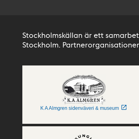
Stockholmskällan är ett samarbete
Stockholm. Partnerorganisationer 
K A Almgren sidenväveri & museum