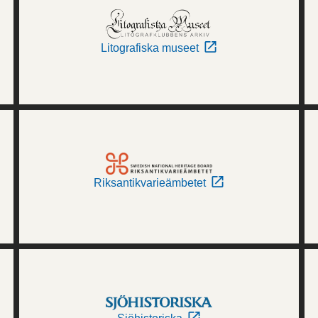
Litografiska museet
Riksantikvarieämbetet