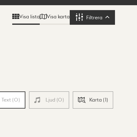
Visa karta
Visa lista
Filtrera
Filtrera
Text
(
0
)
Ljud
(
0
)
Karta
(
1
)