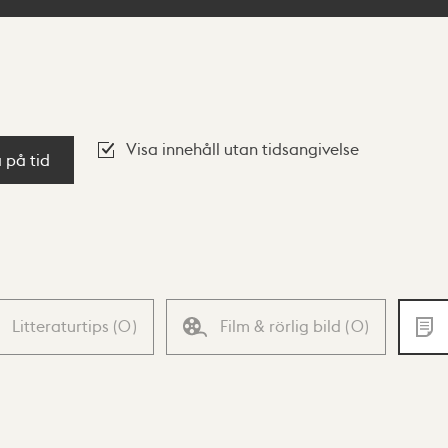
Visa innehåll utan tidsangivelse
a på tid
Litteraturtips
(
0
)
Film & rörlig bild
(
0
)