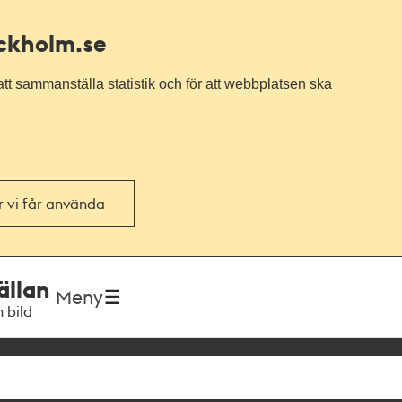
ockholm.se
tt sammanställa statistik och för att webbplatsen ska
or vi får använda
ällan
Meny
h bild