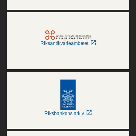
Riksantikvarieämbetet
Riksbankens arkiv