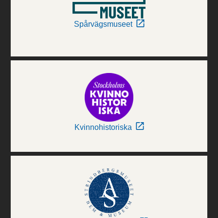
Spårvägsmuseet
Kvinnohistoriska