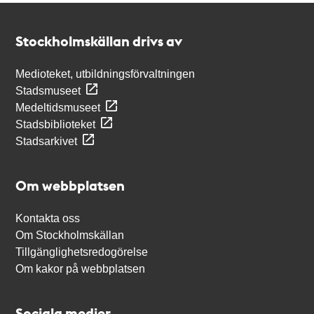
Kontakt
Stockholmskällan
Stockholmskällan drivs av
Medioteket, utbildningsförvaltningen
Stadsmuseet
Medeltidsmuseet
Stadsbiblioteket
Stadsarkivet
Om webbplatsen
Kontakta oss
Om Stockholmskällan
Tillgänglighetsredogörelse
Om kakor på webbplatsen
Sociala medier