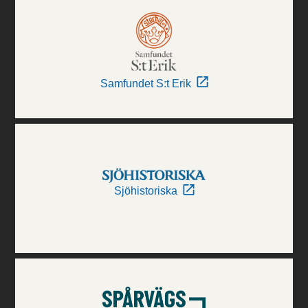
Samfundet S:t Erik
Sjöhistoriska