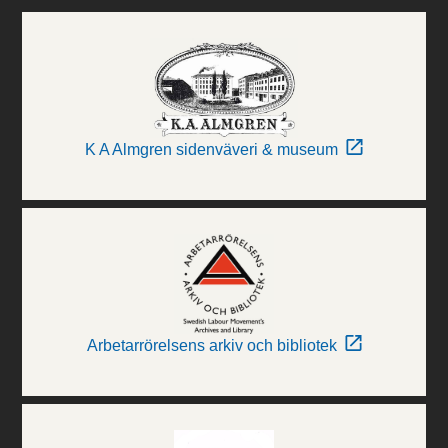
K A Almgren sidenväveri & museum
Arbetarrörelsens arkiv och bibliotek