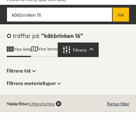
Sök
Fritextsök
Sök
Sökresultat
0
träffar på
kåkbrinken 16
Visa karta
Visa lista
Filtrera
Filtrera
Filtrera tid
Filtrera materialtyper
Visningsläge
Totalt
Valda filter:
Litteraturtips
Rensa filter
0
träffar
Lista
Karta