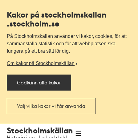
Kakor på stockholmskallan
.stockholm.se
På Stockholmskällan använder vi kakor, cookies, för att
sammanställa statistik och för att webbplatsen ska
fungera på ett bra sätt för dig.
Om kakor på Stockholmskällan
Godkänn alla kakor
Välj vilka kakor vi får använda
Till
Till
Stockholmskällan
navigationen
huvudinnehållet
Historia i ord, ljud och bild