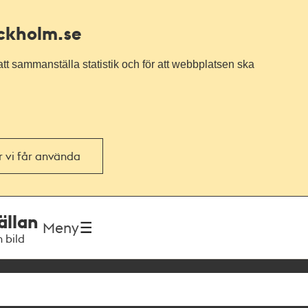
ockholm.se
tt sammanställa statistik och för att webbplatsen ska
or vi får använda
ällan
Meny
h bild