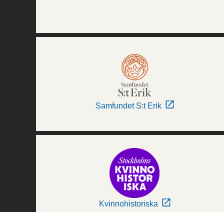
Samfundet S:t Erik
Kvinnohistoriska