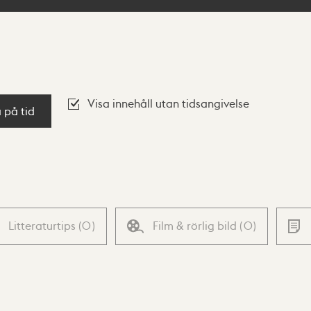
Visa innehåll utan tidsangivelse
a på tid
Litteraturtips
(
0
)
Film & rörlig bild
(
0
)