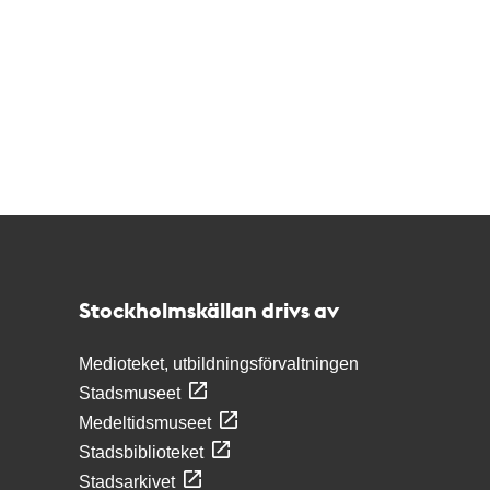
Kontakt
Stockholmskällan
Stockholmskällan drivs av
Medioteket, utbildningsförvaltningen
Stadsmuseet
Medeltidsmuseet
Stadsbiblioteket
Stadsarkivet