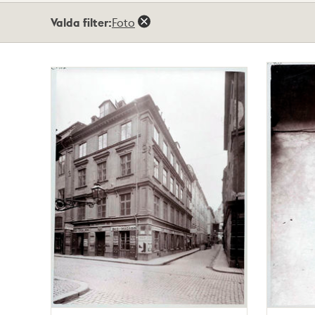
Totalt
Valda filter:
Foto
2
träffar