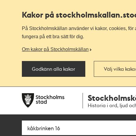
Kakor på stockholmskallan
.st
På Stockholmskällan använder vi kakor, cookies, för a
fungera på ett bra sätt för dig.
Om kakor på Stockholmskällan
Godkänn alla kakor
Välj vilka kak
Till
Till
Stockholmsk
navigationen
huvudinnehållet
Historia i ord, ljud oc
Sök
Fritextsök