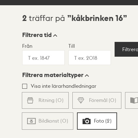
2
kåkbrinken 16
träffar på
Sökresultat
Filtrera tid
Från
Till
Visningsläge
Filtrer
Filtrera materialtyper
Lista
Karta
Visa inte lärarhandledningar
Ritning
(
0
)
Föremål
(
0
)
Bildkonst
(
0
)
Foto
(
2
)