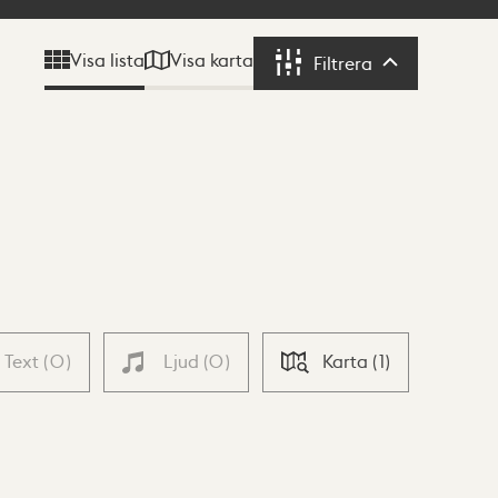
Visa karta
Visa lista
Filtrera
Filtrera
Text
(
0
)
Ljud
(
0
)
Karta
(
1
)