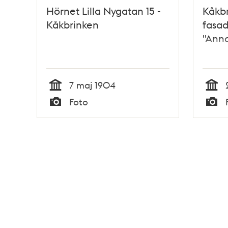
Hörnet Lilla Nygatan 15 -
Kåkbr
Kåkbrinken
fasa
"Anno
7 maj 1904
Tid
Tid
Foto
Typ
Typ