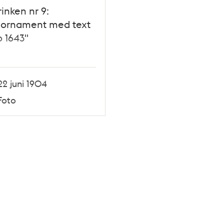
inken nr 9:
dornament med text
 1643"
22 juni 1904
Foto