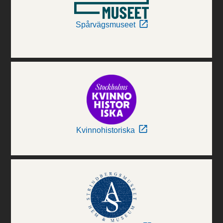
Spårvägsmuseet
Kvinnohistoriska