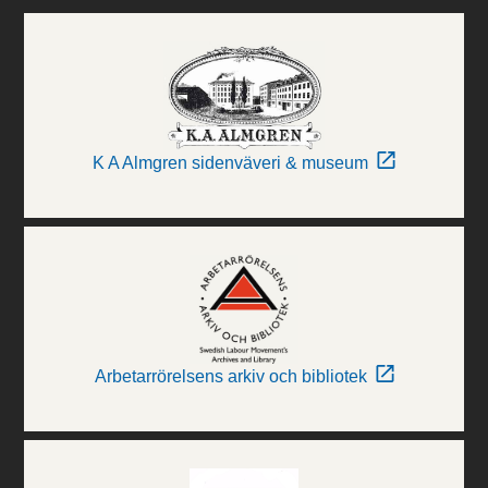
K A Almgren sidenväveri & museum
Arbetarrörelsens arkiv och bibliotek