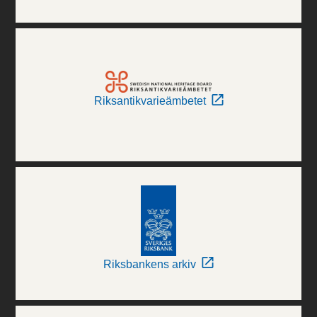
Riksantikvarieämbetet
Riksbankens arkiv