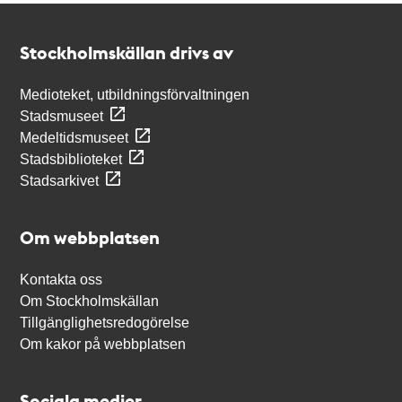
Kontakt
Stockholmskällan
Stockholmskällan drivs av
Medioteket, utbildningsförvaltningen
Stadsmuseet
Medeltidsmuseet
Stadsbiblioteket
Stadsarkivet
Om webbplatsen
Kontakta oss
Om Stockholmskällan
Tillgänglighetsredogörelse
Om kakor på webbplatsen
Sociala medier