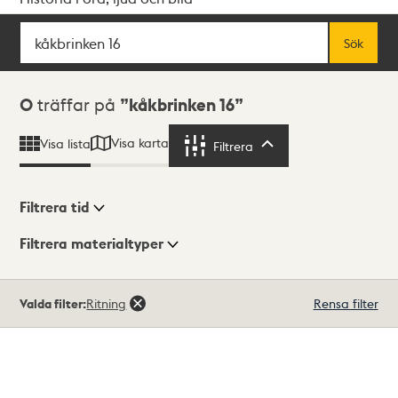
Sök
Fritextsök
Sök
Sökresultat
0
träffar på
kåkbrinken 16
Visa karta
Visa lista
Filtrera
Filtrera
Filtrera tid
Filtrera materialtyper
Visningsläge
Totalt
Valda filter:
Ritning
Rensa filter
0
träffar
Lista
Karta