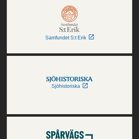
Samfundet S:t Erik
Sjöhistoriska