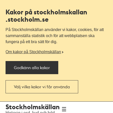
Kakor på stockholmskallan
.stockholm.se
På Stockholmskällan använder vi kakor, cookies, för att
sammanställa statistik och för att webbplatsen ska
fungera på ett bra sätt för dig.
Om kakor på Stockholmskällan
Godkänn alla kakor
Välj vilka kakor vi får använda
Till
Till
Stockholmskällan
navigationen
huvudinnehållet
Historia i ord, ljud och bild