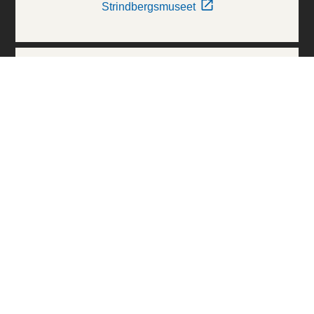
Strindbergsmuseet
Thielska Galleriet
Världskulturmuseerna