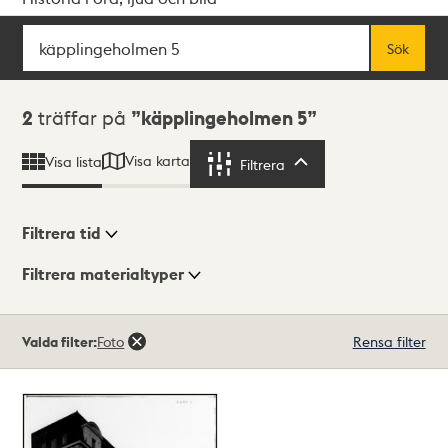
Sök
Fritextsök
Sök
Sökresultat
2
träffar på
käpplingeholmen 5
Visa karta
Visa lista
Filtrera
Filtrera
Filtrera tid
Filtrera materialtyper
Visningsläge
Totalt
Valda filter:
Foto
Rensa filter
2
träffar
Lista
Karta