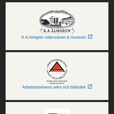
K A Almgren sidenväveri & museum
Arbetarrörelsens arkiv och bibliotek