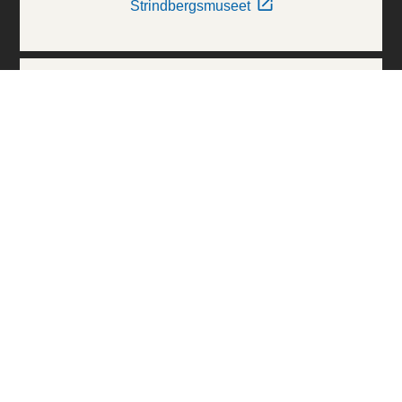
Strindbergsmuseet
Thielska Galleriet
Världskulturmuseerna