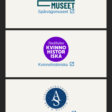
Spårvägsmuseet
Kvinnohistoriska