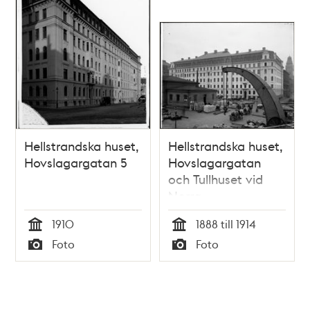
Hellstrandska huset,
Hellstrandska huset,
Hovslagargatan 5
Hovslagargatan
och Tullhuset vid
Norra
Blasieholmshamnen
1910
1888 till 1914
Tid
Tid
Foto
Foto
Typ
Typ