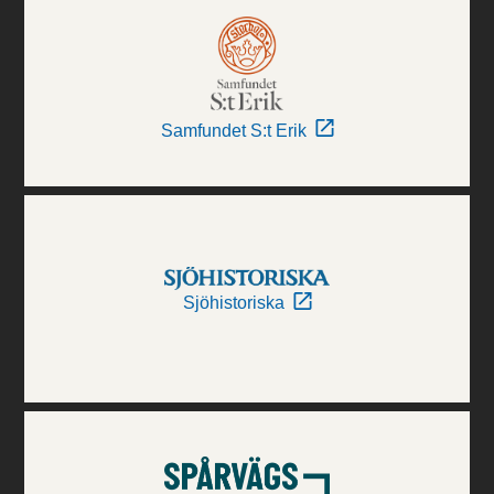
Samfundet S:t Erik
Sjöhistoriska