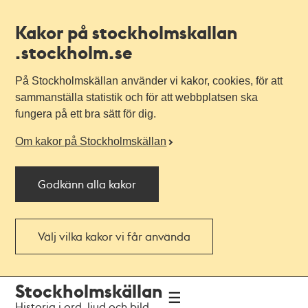
Kakor på stockholmskallan
.stockholm.se
På Stockholmskällan använder vi kakor, cookies, för att
sammanställa statistik och för att webbplatsen ska
fungera på ett bra sätt för dig.
Om kakor på Stockholmskällan
Godkänn alla kakor
Välj vilka kakor vi får använda
Till
Till
Stockholmskällan
navigationen
huvudinnehållet
Historia i ord, ljud och bild