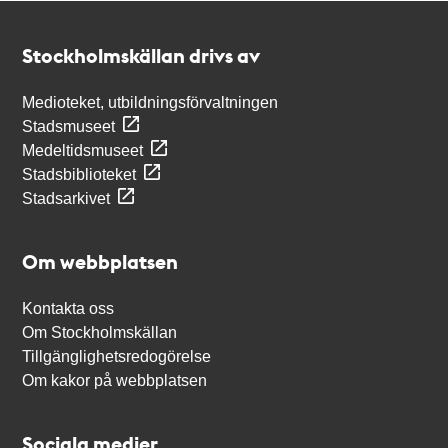
Kontakt
Stockholmskällan
Stockholmskällan drivs av
Medioteket, utbildningsförvaltningen
Stadsmuseet
Medeltidsmuseet
Stadsbiblioteket
Stadsarkivet
Om webbplatsen
Kontakta oss
Om Stockholmskällan
Tillgänglighetsredogörelse
Om kakor på webbplatsen
Sociala medier