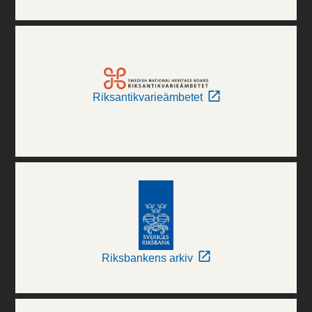
Riksantikvarieämbetet
Riksbankens arkiv