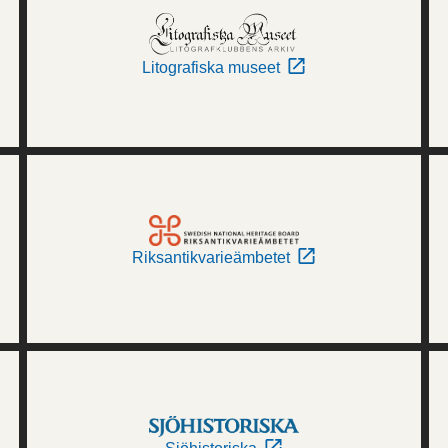
Litografiska museet
Riksantikvarieämbetet