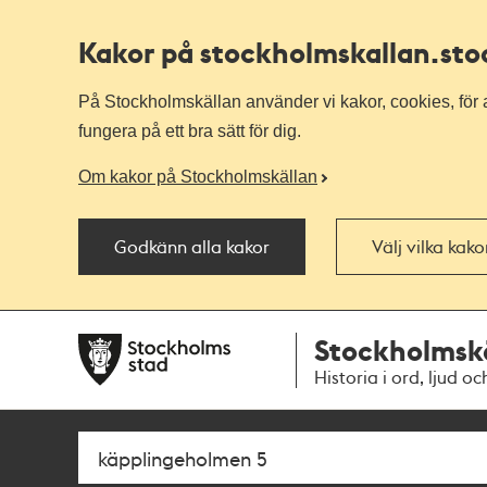
Kakor på stockholmskallan
.st
På Stockholmskällan använder vi kakor, cookies, för a
fungera på ett bra sätt för dig.
Om kakor på Stockholmskällan
Godkänn alla kakor
Välj vilka kak
Till
Till
Stockholmsk
navigationen
huvudinnehållet
Historia i ord, ljud oc
Sök
Fritextsök