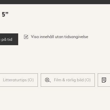
 5
Visa innehåll utan tidsangivelse
a på tid
Litteraturtips
(
0
)
Film & rörlig bild
(
0
)