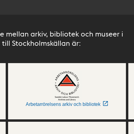
 mellan arkiv, bibliotek och museer i
till Stockholmskällan är:
Arbetarrörelsens arkiv och bibliotek