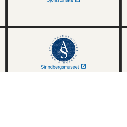
Sjöhistoriska
Strindbergsmuseet