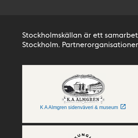
Stockholmskällan är ett samarbete
Stockholm. Partnerorganisationer 
K A Almgren sidenväveri & museum