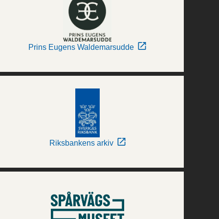
Prins Eugens Waldemarsudde
Riksbankens arkiv