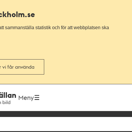
ockholm.se
tt sammanställa statistik och för att webbplatsen ska
or vi får använda
ällan
Meny
h bild