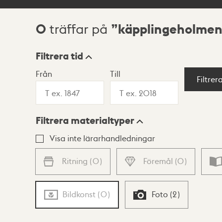
0
käpplingeholmen
träffar på
Sökresultat
Filtrera tid
Från
Till
Visningsläge
Filtrer
Filtrera materialtyper
Lista
Karta
Visa inte lärarhandledningar
Ritning
(
0
)
Föremål
(
0
)
Bildkonst
(
0
)
Foto
(
2
)