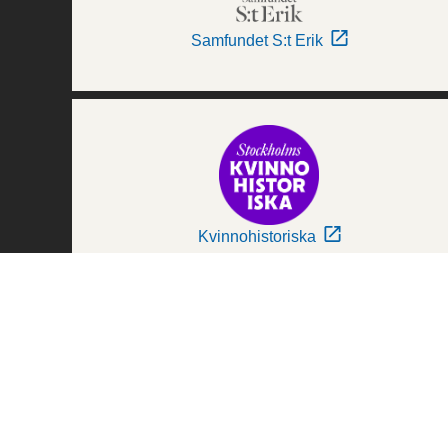
Samfundet S:t Erik
Kvinnohistoriska
Världskulturmuseerna