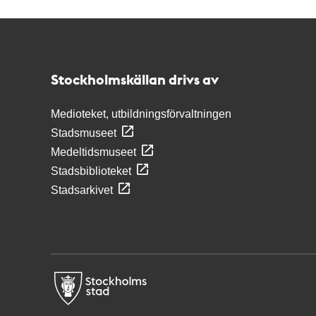
Kontakt
Stockholmskällan
Stockholmskällan drivs av
Medioteket, utbildningsförvaltningen
Stadsmuseet
Medeltidsmuseet
Stadsbiblioteket
Stadsarkivet