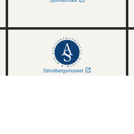
Sjöhistoriska
Strindbergsmuseet