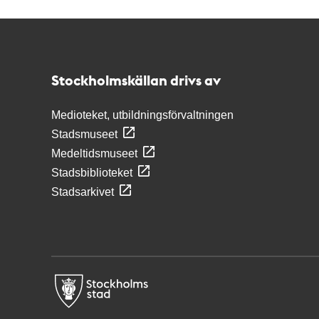
Kontakt
Stockholmskällan
Stockholmskällan drivs av
Medioteket, utbildningsförvaltningen
Stadsmuseet
Medeltidsmuseet
Stadsbiblioteket
Stadsarkivet