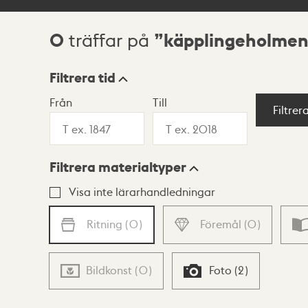
0
käpplingeholmen
träffar på
Sökresultat
Filtrera tid
Från
Till
Visningsläge
Filtrer
Filtrera materialtyper
Lista
Karta
Visa inte lärarhandledningar
Ritning
(
0
)
Föremål
(
0
)
Bildkonst
(
0
)
Foto
(
2
)