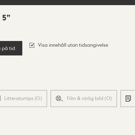
 5
Visa innehåll utan tidsangivelse
a på tid
Litteraturtips
(
0
)
Film & rörlig bild
(
0
)