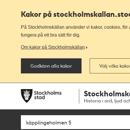
Kakor på stockholmskallan
.st
På Stockholmskällan använder vi kakor, cookies, för a
fungera på ett bra sätt för dig.
Om kakor på Stockholmskällan
Godkänn alla kakor
Välj vilka kak
Till
Till
Stockholmsk
navigationen
huvudinnehållet
Historia i ord, ljud oc
Sök
Fritextsök