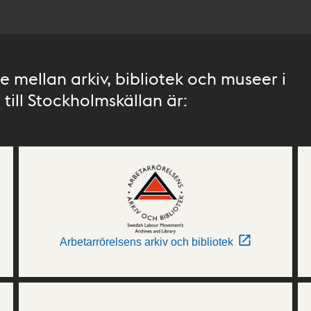
 mellan arkiv, bibliotek och museer i
till Stockholmskällan är:
Arbetarrörelsens arkiv och bibliotek