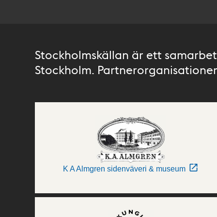
Stockholmskällan är ett samarbete
Stockholm. Partnerorganisationer 
K A Almgren sidenväveri & museum