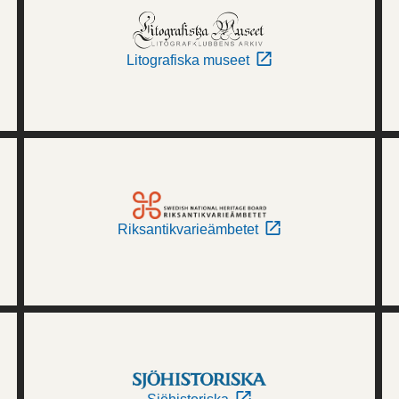
Litografiska museet
Riksantikvarieämbetet