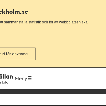
ockholm.se
tt sammanställa statistik och för att webbplatsen ska
or vi får använda
ällan
Meny
h bild