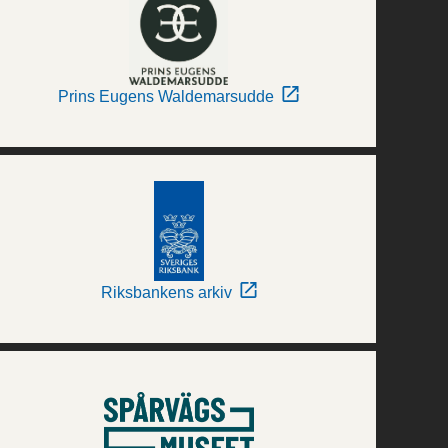
Prins Eugens Waldemarsudde
Riksbankens arkiv