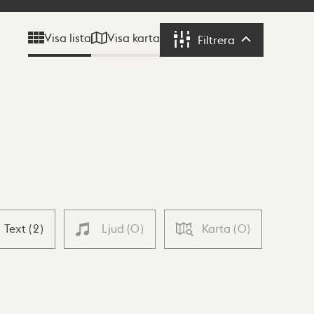
Visa karta
Visa lista
Filtrera
Filtrera
Text
(
2
)
Ljud
(
0
)
Karta
(
0
)