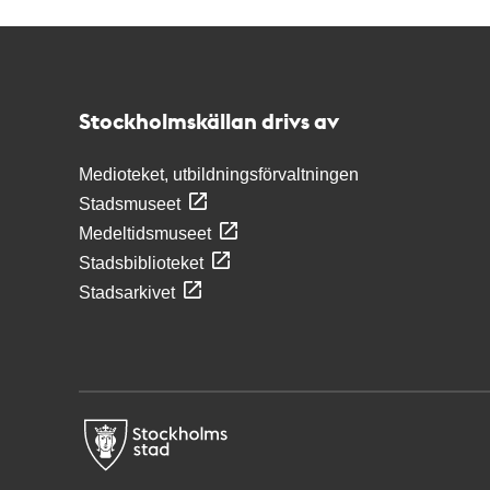
Kontakt
Stockholmskällan
Stockholmskällan drivs av
Medioteket, utbildningsförvaltningen
Stadsmuseet
Medeltidsmuseet
Stadsbiblioteket
Stadsarkivet