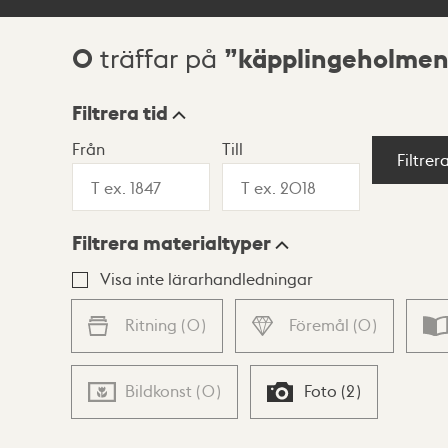
0
käpplingeholmen
träffar på
Sökresultat
Filtrera tid
Från
Till
Visningsläge
Filtrer
Filtrera materialtyper
Lista
Karta
Visa inte lärarhandledningar
Ritning
(
0
)
Föremål
(
0
)
Bildkonst
(
0
)
Foto
(
2
)