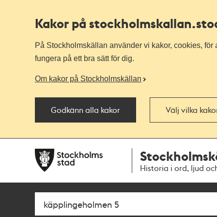
Kakor på stockholmskallan
.st
På Stockholmskällan använder vi kakor, cookies, för a
fungera på ett bra sätt för dig.
Om kakor på Stockholmskällan
Godkänn alla kakor
Välj vilka kak
Till
Till
Stockholmsk
navigationen
huvudinnehållet
Historia i ord, ljud oc
Sök
Fritextsök