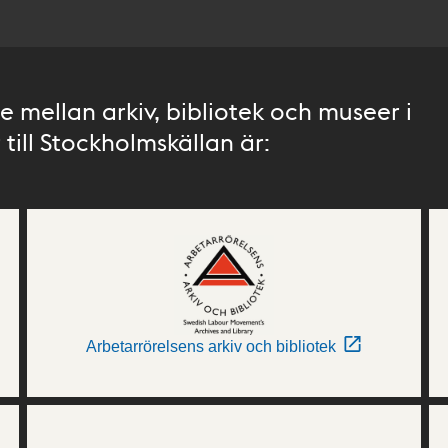
 mellan arkiv, bibliotek och museer i
till Stockholmskällan är:
Arbetarrörelsens arkiv och bibliotek