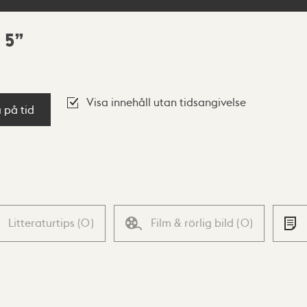
 5
Visa innehåll utan tidsangivelse
a på tid
Litteraturtips
(
0
)
Film & rörlig bild
(
0
)