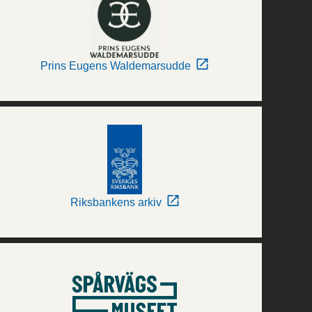
Prins Eugens Waldemarsudde
Riksbankens arkiv