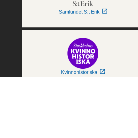
Samfundet S:t Erik
Kvinnohistoriska
Världskulturmuseerna