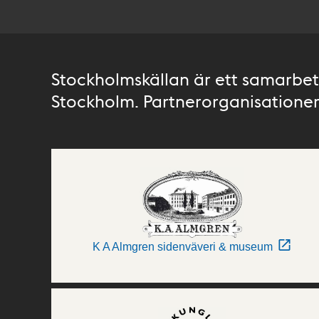
Stockholmskällan är ett samarbete
Stockholm. Partnerorganisationer 
K A Almgren sidenväveri & museum