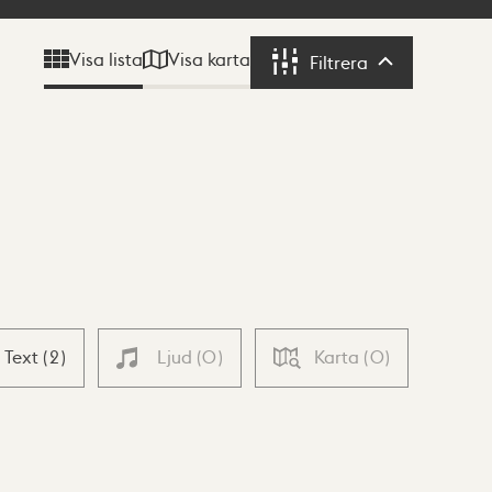
Visa karta
Visa lista
Filtrera
Filtrera
Text
(
2
)
Ljud
(
0
)
Karta
(
0
)