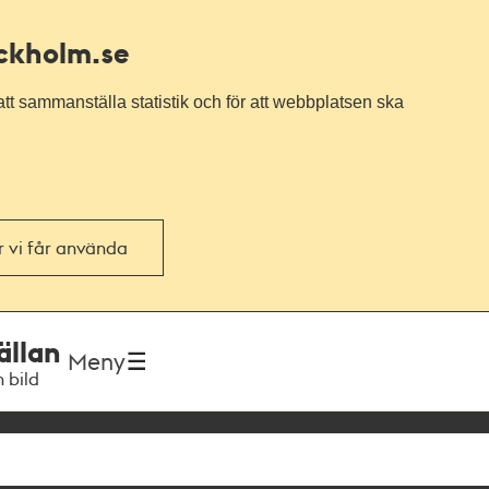
ockholm.se
tt sammanställa statistik och för att webbplatsen ska
or vi får använda
ällan
Meny
h bild