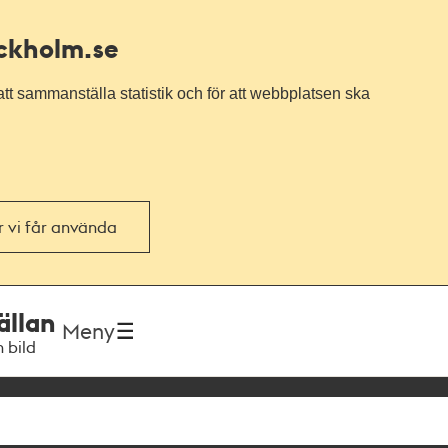
ockholm.se
tt sammanställa statistik och för att webbplatsen ska
or vi får använda
ällan
Meny
h bild