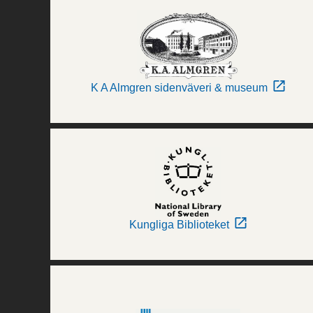
K A Almgren sidenväveri & museum
Kungliga Biblioteket