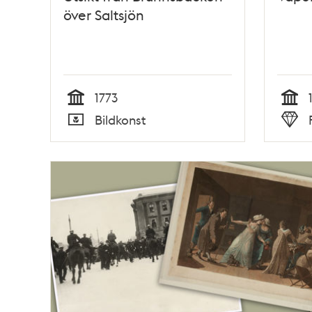
över Saltsjön
1773
Tid
Tid
Bildkonst
Typ
Typ