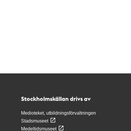
Kontakt
Stockholmskällan
Stockholmskällan drivs av
Medioteket, utbildningsförvaltningen
Stadsmuseet
Medeltidsmuseet