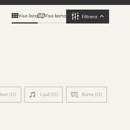
Visa karta
Visa lista
Filtrera
Filtrera
Text
(
0
)
Ljud
(
0
)
Karta
(
0
)