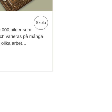
Skola
 000 bilder som
 och varieras på många
a olika arbet…