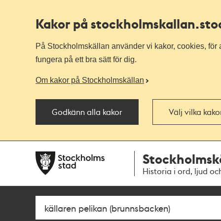
Kakor på stockholmskallan
.st
På Stockholmskällan använder vi kakor, cookies, för a
fungera på ett bra sätt för dig.
Om kakor på Stockholmskällan
Godkänn alla kakor
Välj vilka kak
Till
Till
Stockholmsk
navigationen
huvudinnehållet
Historia i ord, ljud oc
Sök
Fritextsök