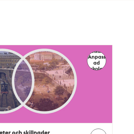
Årskurs
Anpass
ad
skola
heter och skillnader