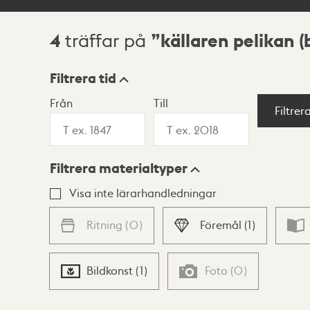
4
källaren pelikan 
träffar på
Sökresultat
Filtrera tid
Från
Till
Visningsläge
Filtrer
Filtrera materialtyper
Lista
Karta
Visa inte lärarhandledningar
Ritning
(
0
)
Föremål
(
1
)
Bildkonst
(
1
)
Foto
(
0
)