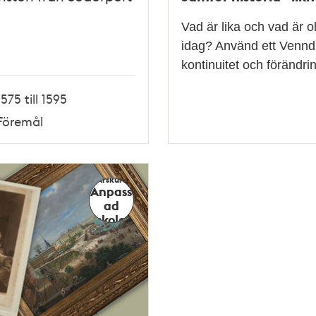
Vad är lika och vad är o
idag? Använd ett Venndi
kontinuitet och förändr
1575 till 1595
Föremål
Årskurs
Anpass
ad
skola