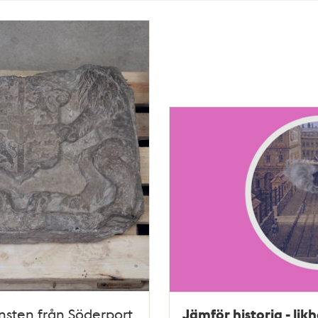
Jämför historia - lik
sten från Söderport