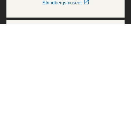
Strindbergsmuseet
Thielska Galleriet
Världskulturmuseerna