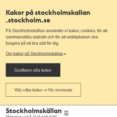
Kakor på stockholmskallan
.stockholm.se
På Stockholmskällan använder vi kakor, cookies, för att
sammanställa statistik och för att webbplatsen ska
fungera på ett bra sätt för dig.
Om kakor på Stockholmskällan
Godkänn alla kakor
Välj vilka kakor vi får använda
Till
Till
Stockholmskällan
navigationen
huvudinnehållet
Historia i ord, ljud och bild