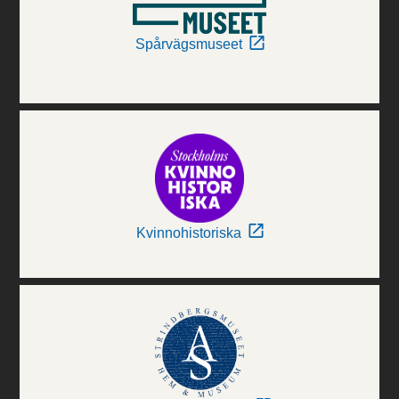
Spårvägsmuseet
Kvinnohistoriska