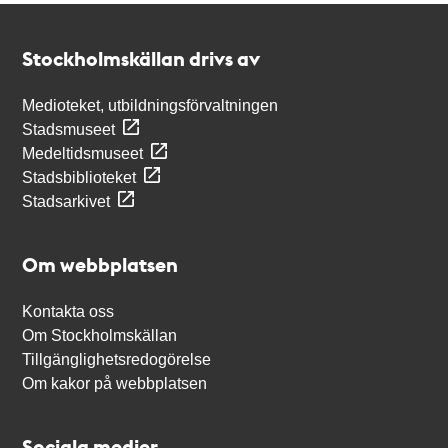
Kontakt
Stockholmskällan
Stockholmskällan drivs av
Medioteket, utbildningsförvaltningen
Stadsmuseet
Medeltidsmuseet
Stadsbiblioteket
Stadsarkivet
Om webbplatsen
Kontakta oss
Om Stockholmskällan
Tillgänglighetsredogörelse
Om kakor på webbplatsen
Sociala medier