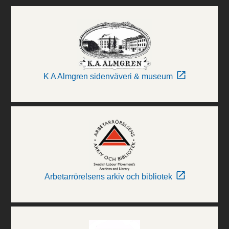
K A Almgren sidenväveri & museum
Arbetarrörelsens arkiv och bibliotek