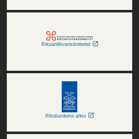
Riksantikvarieämbetet
Riksbankens arkiv