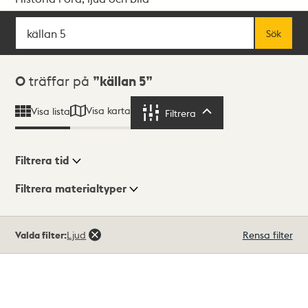
Sök
Fritextsök
Sök
Sökresultat
0
träffar på
källan 5
Visa karta
Visa lista
Filtrera
Filtrera
Filtrera tid
Filtrera materialtyper
Visningsläge
Totalt
Valda filter:
Ljud
Rensa filter
0
träffar
Lista
Karta