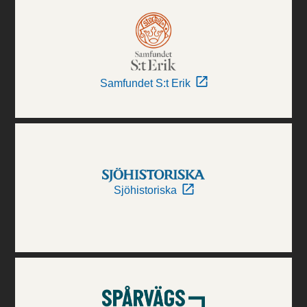
Samfundet S:t Erik
Sjöhistoriska