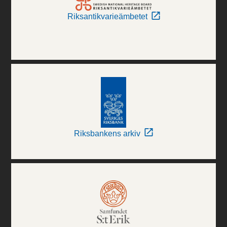
Riksantikvarieämbetet
Riksbankens arkiv