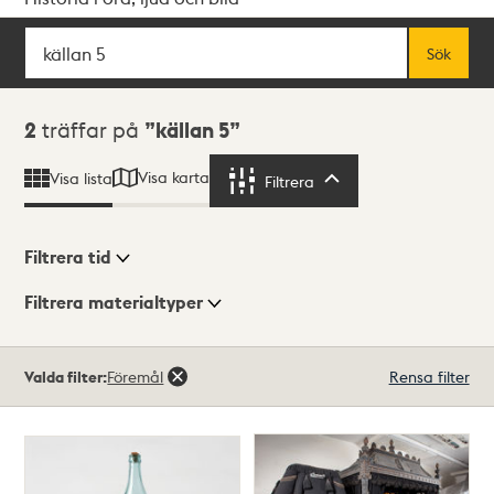
Sök
Fritextsök
Sök
Sökresultat
2
träffar på
källan 5
Visa karta
Visa lista
Filtrera
Filtrera
Filtrera tid
Filtrera materialtyper
Visningsläge
Totalt
Valda filter:
Föremål
Rensa filter
2
träffar
Lista
Karta