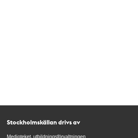
Kontakt
Stockholmskällan
Stockholmskällan drivs av
Medioteket, utbildningsförvaltningen