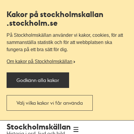
Kakor på stockholmskallan
.stockholm.se
På Stockholmskällan använder vi kakor, cookies, för att
sammanställa statistik och för att webbplatsen ska
fungera på ett bra sätt för dig.
Om kakor på Stockholmskällan
Godkänn alla kakor
Välj vilka kakor vi får använda
Till
Till
Stockholmskällan
navigationen
huvudinnehållet
Historia i ord, ljud och bild