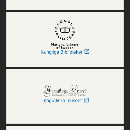
Kungliga Biblioteket
Litografiska museet