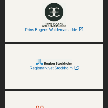
Prins Eugens Waldemarsudde
Regionarkivet Stockholm