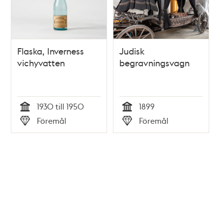
Flaska, Inverness
Judisk
vichyvatten
begravningsvagn
1930 till 1950
1899
Tid
Tid
Föremål
Föremål
Typ
Typ