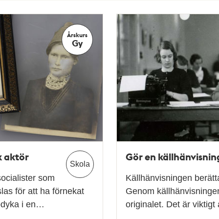
Årskurs
Gy
k aktör
Gör en källhänvisnin
Skola
ocialister som
Källhänvisningen berätt
as för att ha förnekat
Genom källhänvisningen k
pdyka i en…
originalet. Det är viktig