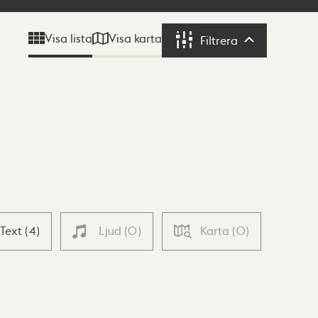
Visa karta
Visa lista
Filtrera
Filtrera
Text
(
4
)
Ljud
(
0
)
Karta
(
0
)