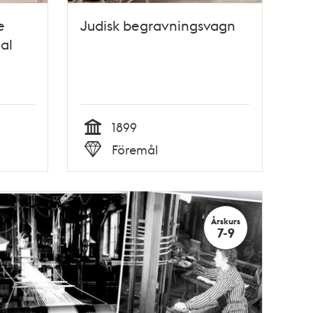
e
Judisk begravningsvagn
al
1899
Tid
Föremål
Typ
Årskurs
7-9