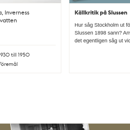
Källkritik på Slussen
a, Inverness
vatten
Hur såg Stockholm ut fö
Slussen 1898 sann? Använ
det egentligen såg ut v
1930 till 1950
Föremål