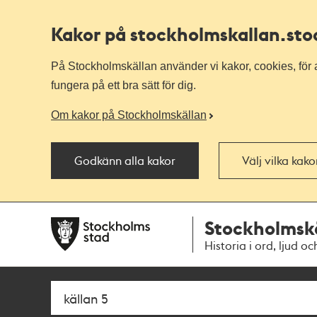
Kakor på stockholmskallan
.st
På Stockholmskällan använder vi kakor, cookies, för a
fungera på ett bra sätt för dig.
Om kakor på Stockholmskällan
Godkänn alla kakor
Välj vilka kak
Till
Till
Stockholmsk
navigationen
huvudinnehållet
Historia i ord, ljud oc
Sök
Fritextsök