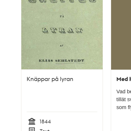
Med K
Knäppar på lyran
Vad be
tillät
som fl
1844
Tid
Text