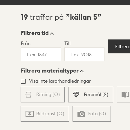
19
källan 5
träffar på
Sökresultat
Filtrera tid
Från
Till
Visningsläge
Filtrer
Filtrera materialtyper
Lista
Karta
Visa inte lärarhandledningar
Ritning
(
0
)
Föremål
(
2
)
Bildkonst
(
0
)
Foto
(
0
)