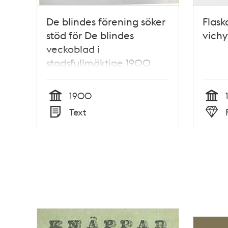
De blindes förening söker
Flask
stöd för De blindes
vichy
veckoblad i
stadsfullmäktige 1900
1900
Tid
Tid
Text
Typ
Typ