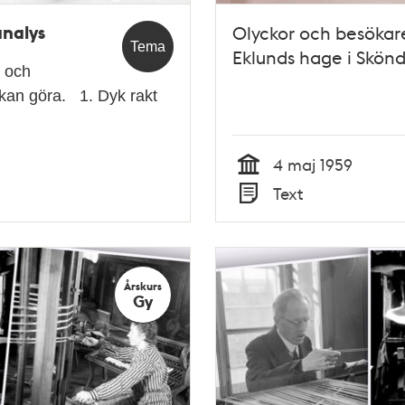
analys
Olyckor och besökar
Tema
Eklunds hage i Skönd
t och
 kan göra. 1. Dyk rakt
4 maj 1959
Tid
Text
Typ
Årskurs
Gy