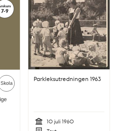
Årskurs
7-9
Parkleksutredningen 1963
Skola
ige
10 juli 1960
Tid
Text