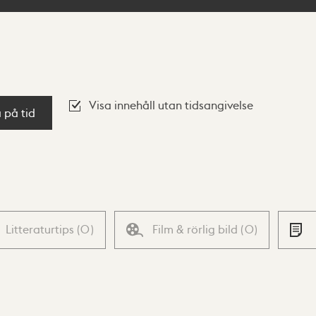
Visa innehåll utan tidsangivelse
a på tid
Litteraturtips
(
0
)
Film & rörlig bild
(
0
)