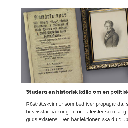
Totalt
19
träffar
Studera en historisk källa om en politis
Rösträttskvinnor som bedriver propaganda, s
busvisslar på kungen, och ateister som fängsl
guds existens. Den här lektionen ska du dju