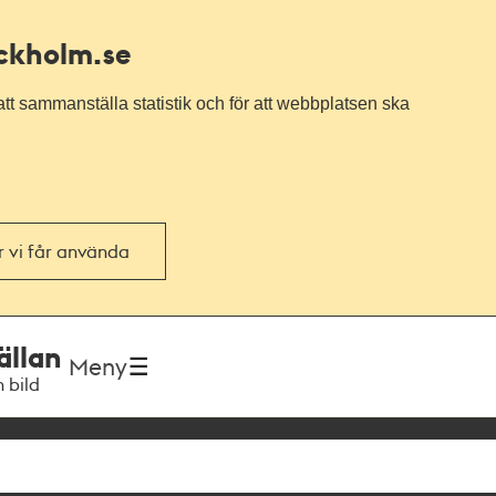
ockholm.se
tt sammanställa statistik och för att webbplatsen ska
or vi får använda
ällan
Meny
h bild