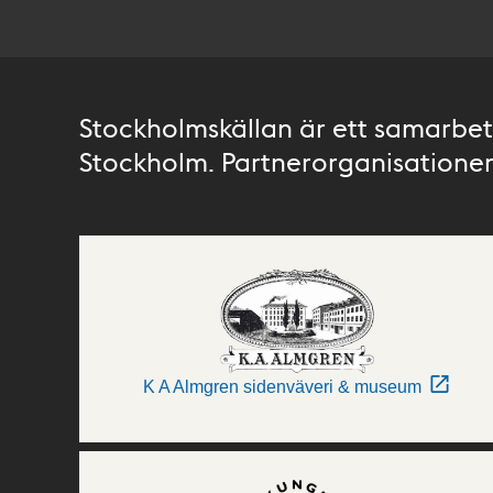
Stockholmskällan är ett samarbete
Stockholm. Partnerorganisationer 
K A Almgren sidenväveri & museum