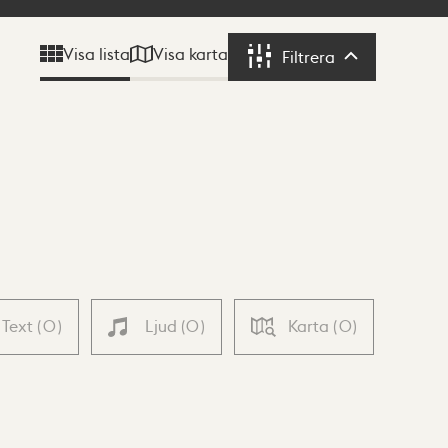
Visa karta
Visa lista
Filtrera
Filtrera
Text
(
0
)
Ljud
(
0
)
Karta
(
0
)