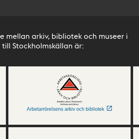
 mellan arkiv, bibliotek och museer i
till Stockholmskällan är:
Arbetarrörelsens arkiv och bibliotek