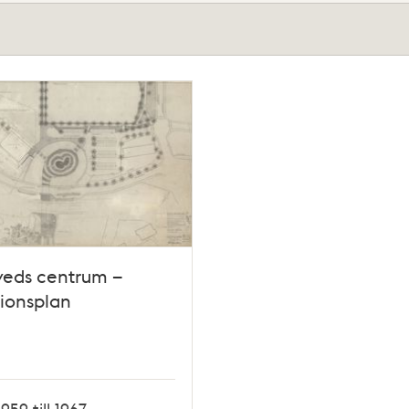
veds centrum –
tionsplan
1959 till 1967