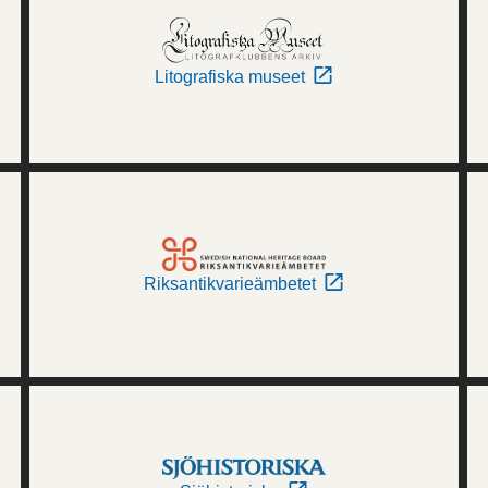
Litografiska museet
Riksantikvarieämbetet