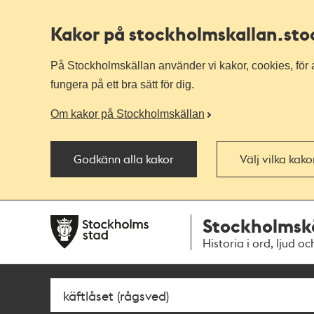
Kakor på stockholmskallan
.st
På Stockholmskällan använder vi kakor, cookies, för a
fungera på ett bra sätt för dig.
Om kakor på Stockholmskällan
Godkänn alla kakor
Välj vilka kak
Till
Till
Stockholmsk
navigationen
huvudinnehållet
Historia i ord, ljud oc
Sök
Fritextsök