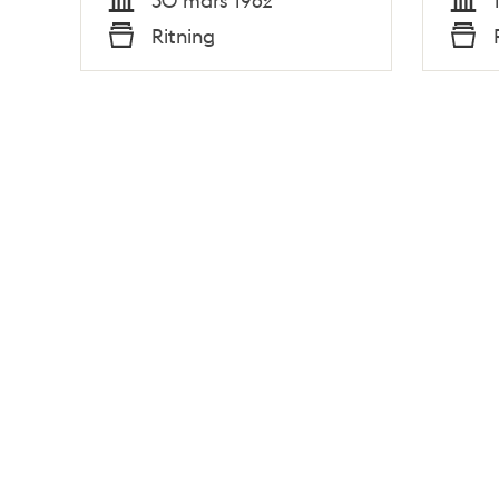
Tid
Tid
Ritning
Typ
Typ