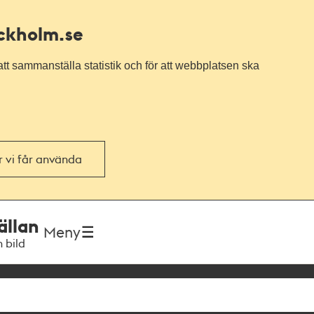
ockholm.se
tt sammanställa statistik och för att webbplatsen ska
or vi får använda
ällan
Meny
h bild