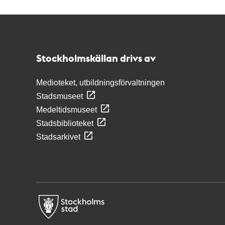
Kontakt
Stockholmskällan
Stockholmskällan drivs av
Medioteket, utbildningsförvaltningen
Stadsmuseet
Medeltidsmuseet
Stadsbiblioteket
Stadsarkivet