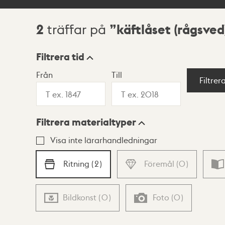
2
käftlåset (rågsved
träffar på
Sökresultat
Filtrera tid
Från
Till
Visningsläge
Filtrer
Filtrera materialtyper
Lista
Karta
Visa inte lärarhandledningar
Ritning
(
2
)
Föremål
(
0
)
Bildkonst
(
0
)
Foto
(
0
)