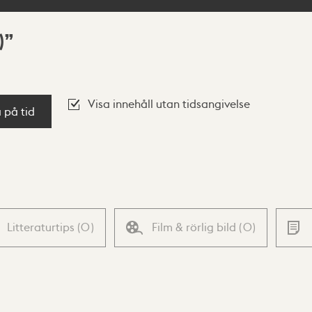
)
Visa innehåll utan tidsangivelse
a på tid
Litteraturtips
(
0
)
Film & rörlig bild
(
0
)