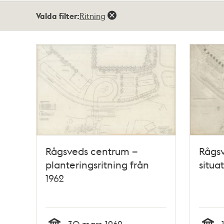
Totalt
Valda filter:
Ritning
2
träffar
Rågsveds centrum –
Rågs
planteringsritning från
situa
1962
30 mars 1962