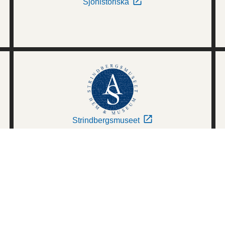
Sjöhistoriska
Strindbergsmuseet