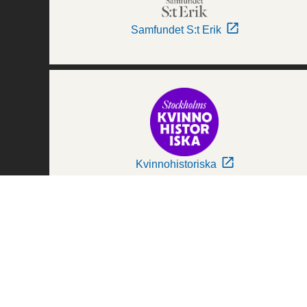
Samfundet S:t Erik
Kvinnohistoriska
Världskulturmuseerna