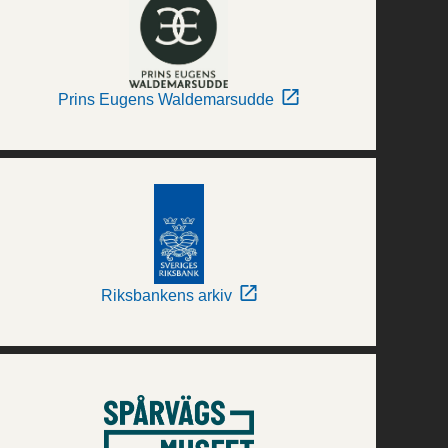
Prins Eugens Waldemarsudde
Riksbankens arkiv