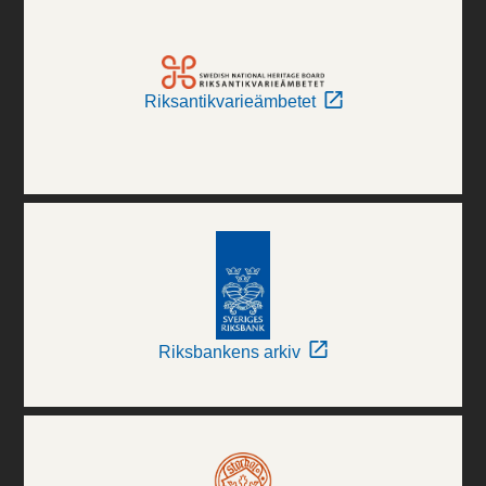
Riksantikvarieämbetet
Riksbankens arkiv