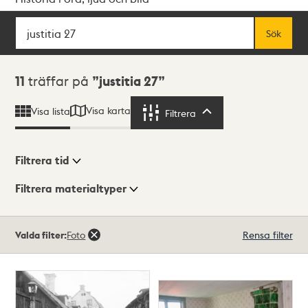
Sök
Fritextsök
Sök
Sökresultat
11
träffar på
justitia 27
Visa karta
Visa lista
Filtrera
Filtrera
Filtrera tid
Filtrera materialtyper
Visningsläge
Totalt
Valda filter:
Foto
Rensa filter
11
träffar
Lista
Karta