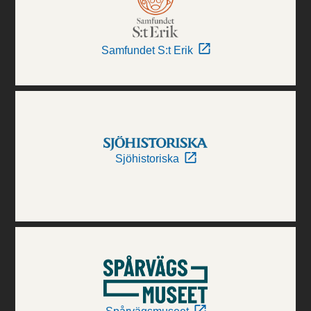
Samfundet S:t Erik
Sjöhistoriska