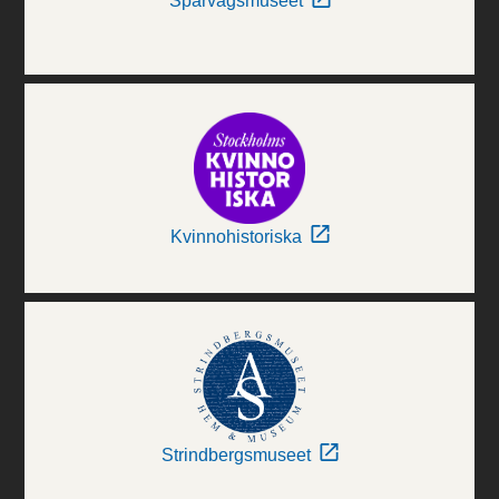
Spårvägsmuseet
Kvinnohistoriska
Strindbergsmuseet