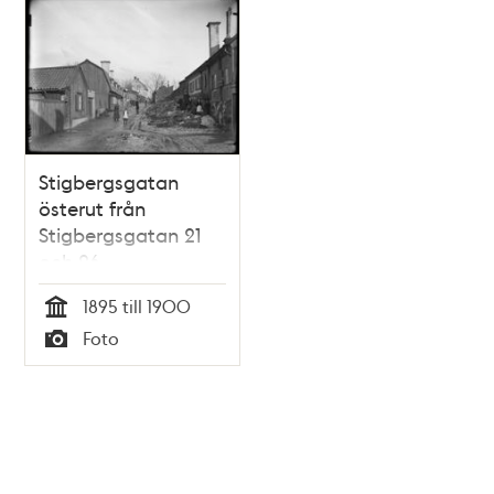
Stigbergsgatan
österut från
Stigbergsgatan 21
och 26.
1895 till 1900
Tid
Foto
Typ