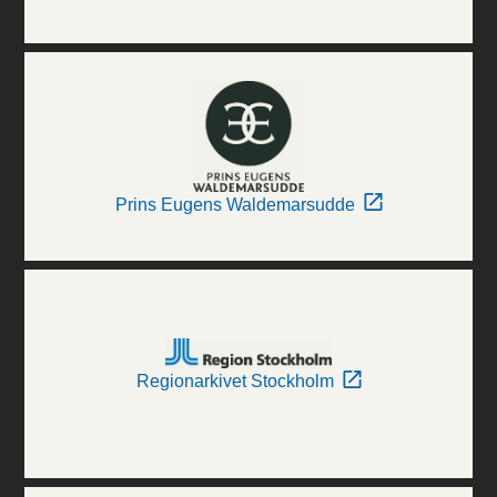
Prins Eugens Waldemarsudde
Regionarkivet Stockholm