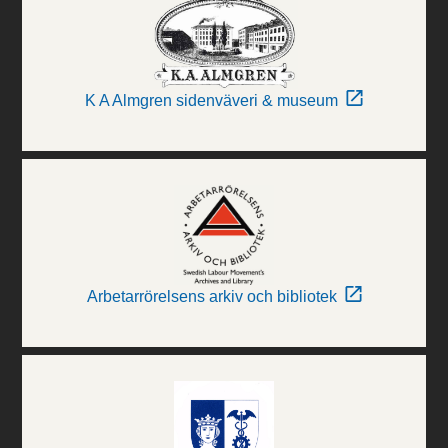
K A Almgren sidenväveri & museum
Arbetarrörelsens arkiv och bibliotek