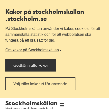
Kakor på stockholmskallan
.stockholm.se
På Stockholmskällan använder vi kakor, cookies, för att
sammanställa statistik och för att webbplatsen ska
fungera på ett bra sätt för dig.
Om kakor på Stockholmskällan
Godkänn alla kakor
Välj vilka kakor vi får använda
Till
Till
Stockholmskällan
navigationen
huvudinnehållet
Historia i ord, ljud och bild