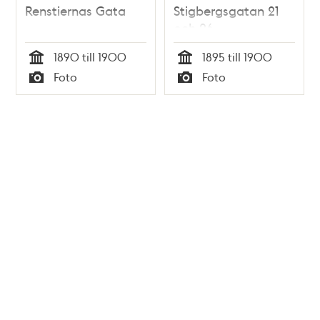
Renstiernas Gata
Stigbergsgatan 21
och 26.
1890 till 1900
1895 till 1900
Tid
Tid
Foto
Foto
Typ
Typ