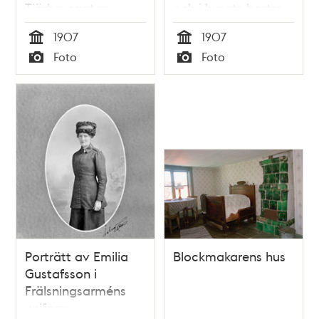
Tjärhovsgatan
och i husets bortre
ända mynnar
1907
1907
Erstabacken
Tid
Tid
Foto
Foto
Typ
Typ
Porträtt av Emilia
Blockmakarens hus
Gustafsson i
Frälsningsarméns
uniform.