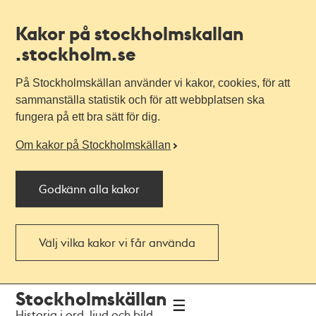
Kakor på stockholmskallan
.stockholm.se
På Stockholmskällan använder vi kakor, cookies, för att
sammanställa statistik och för att webbplatsen ska
fungera på ett bra sätt för dig.
Om kakor på Stockholmskällan
Godkänn alla kakor
Välj vilka kakor vi får använda
Till
Till
Stockholmskällan
navigationen
huvudinnehållet
Historia i ord, ljud och bild