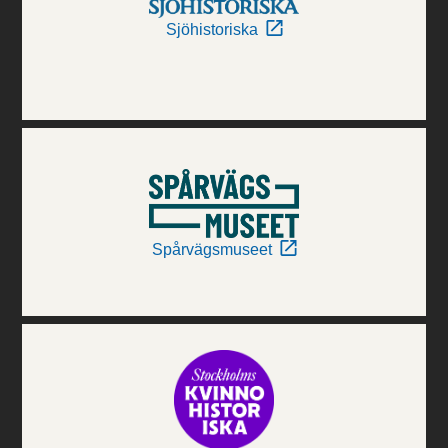
Sjöhistoriska
Spårvägsmuseet