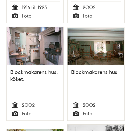
1916 till 1923
2002
Tid
Tid
Foto
Foto
Typ
Typ
Blockmakarens hus,
Blockmakarens hus
köket.
2002
2002
Tid
Tid
Foto
Foto
Typ
Typ