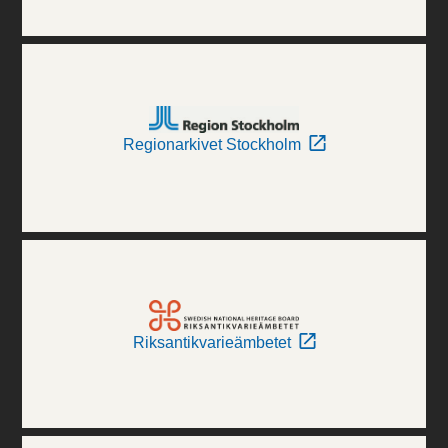
Regionarkivet Stockholm
Riksantikvarieämbetet