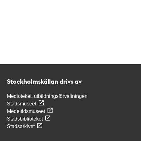
Kontakt
Stockholmskällan
Stockholmskällan drivs av
Medioteket, utbildningsförvaltningen
Stadsmuseet
Medeltidsmuseet
Stadsbiblioteket
Stadsarkivet