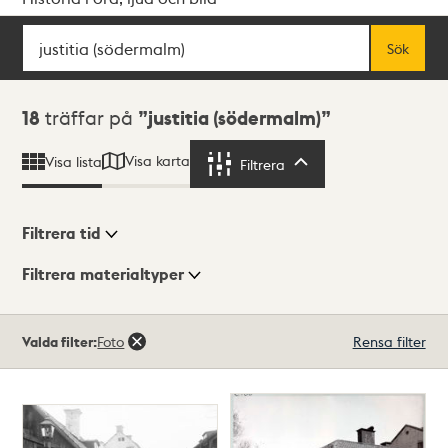
Sök
Fritextsök
Sök
Sökresultat
18
träffar på
justitia (södermalm)
Visa karta
Visa lista
Filtrera
Filtrera
Filtrera tid
Filtrera materialtyper
Visningsläge
Totalt
Valda filter:
Foto
Rensa filter
18
träffar
Lista
Karta