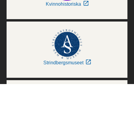
Kvinnohistoriska
Strindbergsmuseet
Thielska Galleriet