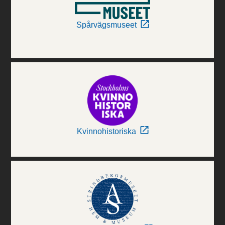
Spårvägsmuseet
Kvinnohistoriska