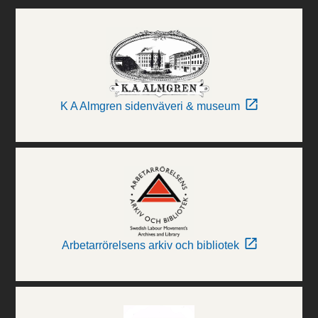
K A Almgren sidenväveri & museum
Arbetarrörelsens arkiv och bibliotek