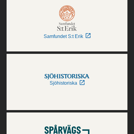
Samfundet S:t Erik
Sjöhistoriska