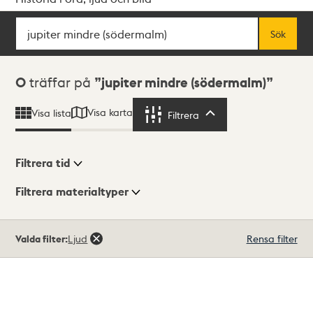
Sök
Fritextsök
Sök
Sökresultat
0
träffar på
jupiter mindre (södermalm)
Visa karta
Visa lista
Filtrera
Filtrera
Filtrera tid
Filtrera materialtyper
Visningsläge
Totalt
Valda filter:
Ljud
Rensa filter
0
träffar
Lista
Karta