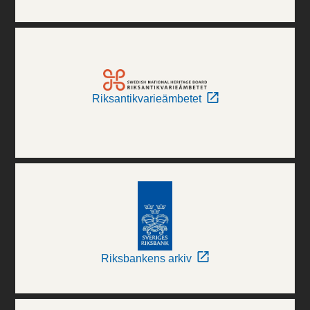
Riksantikvarieämbetet
Riksbankens arkiv