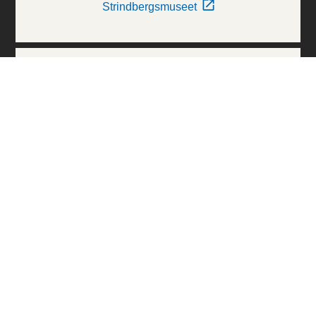
Strindbergsmuseet
Thielska Galleriet
Världskulturmuseerna