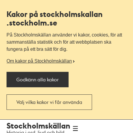
Kakor på stockholmskallan
.stockholm.se
På Stockholmskällan använder vi kakor, cookies, för att
sammanställa statistik och för att webbplatsen ska
fungera på ett bra sätt för dig.
Om kakor på Stockholmskällan
Godkänn alla kakor
Välj vilka kakor vi får använda
Till
Till
Stockholmskällan
navigationen
huvudinnehållet
Historia i ord, ljud och bild