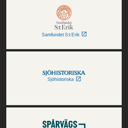
Samfundet S:t Erik
Sjöhistoriska