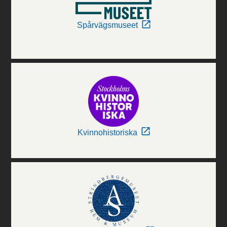
Spårvägsmuseet
Kvinnohistoriska