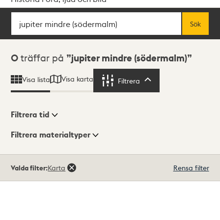
Sök
Fritextsök
Sök
Sökresultat
0
träffar på
jupiter mindre (södermalm)
Visa karta
Visa lista
Filtrera
Filtrera
Filtrera tid
Filtrera materialtyper
Visningsläge
Totalt
Valda filter:
Karta
Rensa filter
0
träffar
Lista
Karta