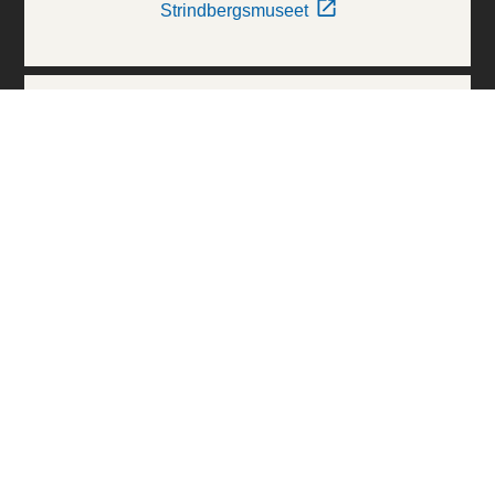
Strindbergsmuseet
Thielska Galleriet
Världskulturmuseerna