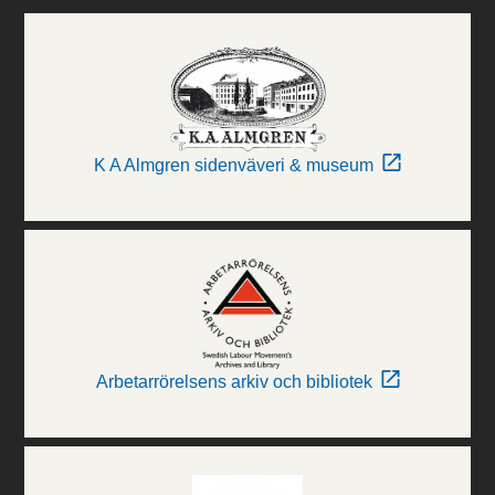
K A Almgren sidenväveri & museum
Arbetarrörelsens arkiv och bibliotek