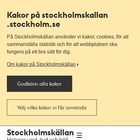
Kakor på stockholmskallan
.stockholm.se
På Stockholmskällan använder vi kakor, cookies, för att
sammanställa statistik och för att webbplatsen ska
fungera på ett bra sätt för dig.
Om kakor på Stockholmskällan
Godkänn alla kakor
Välj vilka kakor vi får använda
Till
Till
Stockholmskällan
navigationen
huvudinnehållet
Historia i ord, ljud och bild