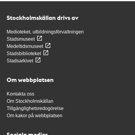
Kontakt
Stockholmskällan
Stockholmskällan drivs av
Medioteket, utbildningsförvaltningen
Stadsmuseet
Medeltidsmuseet
Stadsbiblioteket
Stadsarkivet
Om webbplatsen
Kontakta oss
Om Stockholmskällan
Tillgänglighetsredogörelse
Om kakor på webbplatsen
Sociala medier