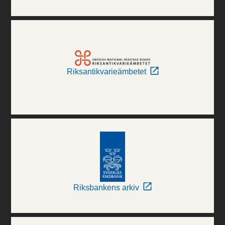
Riksantikvarieämbetet
Riksbankens arkiv