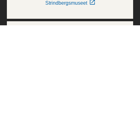
Strindbergsmuseet
Thielska Galleriet
Världskulturmuseerna