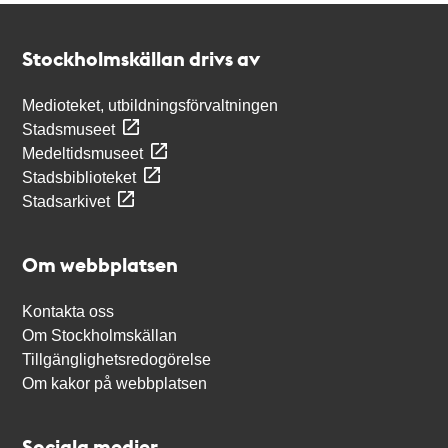
Kontakt
Stockholmskällan
Stockholmskällan drivs av
Medioteket, utbildningsförvaltningen
Stadsmuseet
Medeltidsmuseet
Stadsbiblioteket
Stadsarkivet
Om webbplatsen
Kontakta oss
Om Stockholmskällan
Tillgänglighetsredogörelse
Om kakor på webbplatsen
Sociala medier