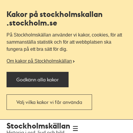
Kakor på stockholmskallan
.stockholm.se
På Stockholmskällan använder vi kakor, cookies, för att
sammanställa statistik och för att webbplatsen ska
fungera på ett bra sätt för dig.
Om kakor på Stockholmskällan
Godkänn alla kakor
Välj vilka kakor vi får använda
Till
Till
Stockholmskällan
navigationen
huvudinnehållet
Historia i ord, ljud och bild