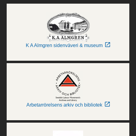
K A Almgren sidenväveri & museum
Arbetarrörelsens arkiv och bibliotek