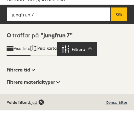
Sök
Fritextsök
Sök
Sökresultat
0
träffar på
jungfrun 7
Visa karta
Visa lista
Filtrera
Filtrera
Filtrera tid
Filtrera materialtyper
Visningsläge
Totalt
Valda filter:
Ljud
Rensa filter
0
träffar
Lista
Karta