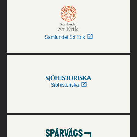
Samfundet S:t Erik
Sjöhistoriska