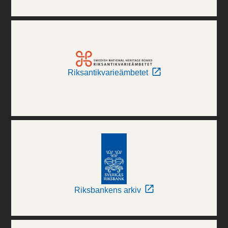
Riksantikvarieämbetet
Riksbankens arkiv