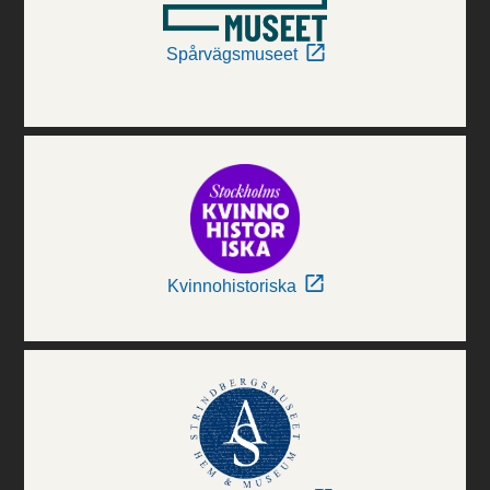
Spårvägsmuseet
Kvinnohistoriska