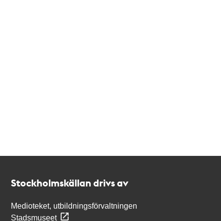
Kontakt
Stockholmskällan
Stockholmskällan drivs av
Medioteket, utbildningsförvaltningen
Stadsmuseet