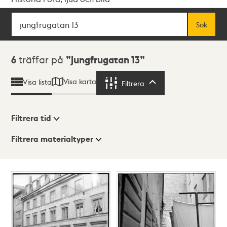
Sök
Fritextsök
Sök
Sökresultat
6
träffar på
jungfrugatan 13
Visa karta
Visa lista
Filtrera
Filtrera
Filtrera tid
Filtrera materialtyper
Visningsläge
Totalt
6
träffar
Lista
Karta