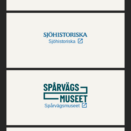
Sjöhistoriska
Spårvägsmuseet