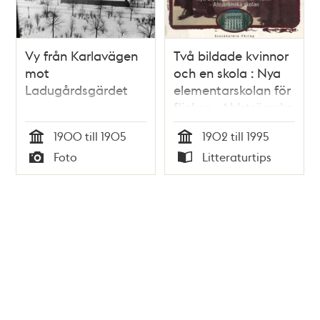
Vy från Karlavägen
Två bildade kvinnor
mot
och en skola : Nya
Ladugårdsgärdet
elementarskolan för
flickor - Ahlströmska
skolan
1900 till 1905
1902 till 1995
Tid
Tid
Foto
Litteraturtips
Typ
Typ