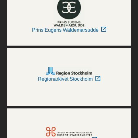
Prins Eugens Waldemarsudde
Regionarkivet Stockholm