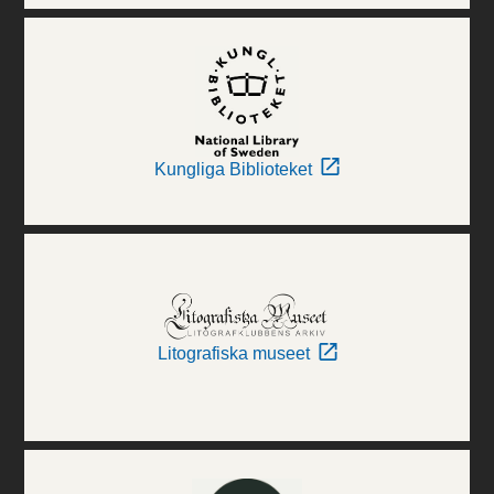
Kungliga Biblioteket
Litografiska museet