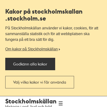
Kakor på stockholmskallan
.stockholm.se
På Stockholmskällan använder vi kakor, cookies, för att
sammanställa statistik och för att webbplatsen ska
fungera på ett bra sätt för dig.
Om kakor på Stockholmskällan
Godkänn alla kakor
Välj vilka kakor vi får använda
Till
Till
Stockholmskällan
navigationen
huvudinnehållet
Historia i ord, ljud och bild