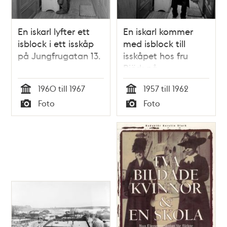
En iskarl lyfter ett
En iskarl kommer
isblock i ett isskåp
med isblock till
på Jungfrugatan 13.
isskåpet hos fru
Björk på
Jungfrugatan 13.
1960 till 1967
1957 till 1962
Tid
Tid
Foto
Foto
Typ
Typ